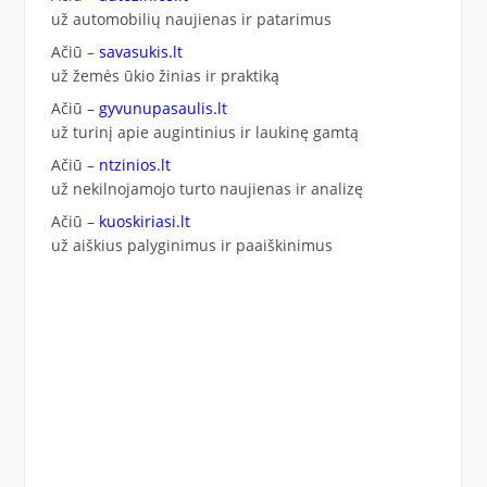
už automobilių naujienas ir patarimus
Ačiū –
savasukis.lt
už žemės ūkio žinias ir praktiką
Ačiū –
gyvunupasaulis.lt
už turinį apie augintinius ir laukinę gamtą
Ačiū –
ntzinios.lt
už nekilnojamojo turto naujienas ir analizę
Ačiū –
kuoskiriasi.lt
už aiškius palyginimus ir paaiškinimus