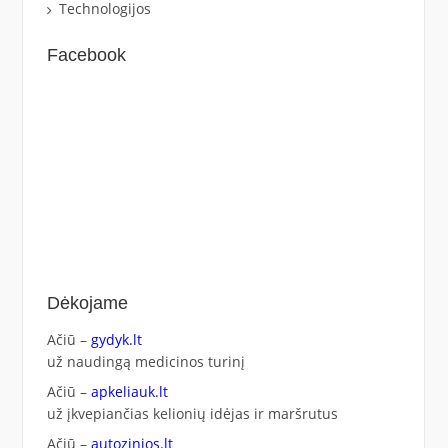
Technologijos
Facebook
Dėkojame
Ačiū –
gydyk.lt
už naudingą medicinos turinį
Ačiū –
apkeliauk.lt
už įkvepiančias kelionių idėjas ir maršrutus
Ačiū –
autozinios.lt