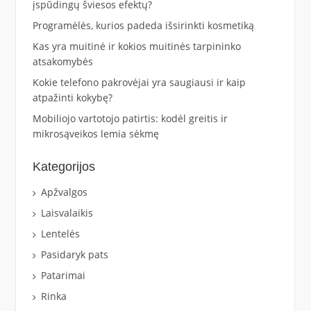
įspūdingų šviesos efektų?
Programėlės, kurios padeda išsirinkti kosmetiką
Kas yra muitinė ir kokios muitinės tarpininko
atsakomybės
Kokie telefono pakrovėjai yra saugiausi ir kaip
atpažinti kokybę?
Mobiliojo vartotojo patirtis: kodėl greitis ir
mikrosąveikos lemia sėkmę
Kategorijos
Apžvalgos
Laisvalaikis
Lentelės
Pasidaryk pats
Patarimai
Rinka