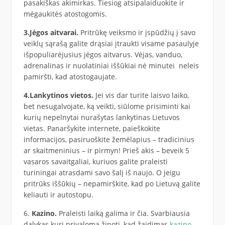
pasakiškas akimirkas. Tiesiog atsipalaiduokite ir
mėgaukitės atostogomis.
3.Jėgos aitvarai.
Pritrūkę veiksmo ir įspūdžių į savo
veiklų sąrašą galite drąsiai įtraukti visame pasaulyje
išpopuliarėjusius jėgos aitvarus. Vėjas, vanduo,
adrenalinas ir nuolatiniai iššūkiai nė minutei neleis
pamiršti, kad atostogaujate.
4.Lankytinos vietos.
Jei vis dar turite laisvo laiko,
bet nesugalvojate, ką veikti, siūlome prisiminti kai
kurių nepelnytai nurašytas lankytinas Lietuvos
vietas. Panaršykite internete, paieškokite
informacijos, pasiruoškite žemėlapius – tradicinius
ar skaitmeninius – ir pirmyn! Prieš akis – beveik 5
vasaros savaitgaliai, kuriuos galite praleisti
turiningai atrasdami savo šalį iš naujo. O jeigu
pritrūks iššūkių – nepamirškite, kad po Lietuvą galite
keliauti ir autostopu.
6.
Kazino.
Praleisti laiką galima ir čia. Svarbiausia
dalykas kurį privaloma žinoti, kad žaidimas
kazino