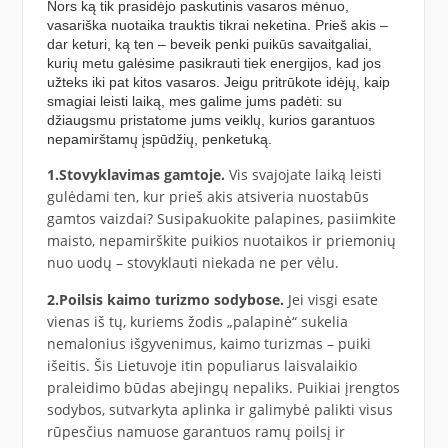
Nors ką tik prasidėjo paskutinis vasaros mėnuo,
vasariška nuotaika trauktis tikrai neketina. Prieš akis –
dar keturi, ką ten – beveik penki puikūs savaitgaliai,
kurių metu galėsime pasikrauti tiek energijos, kad jos
užteks iki pat kitos vasaros. Jeigu pritrūkote idėjų, kaip
smagiai leisti laiką, mes galime jums padėti: su
džiaugsmu pristatome jums veiklų, kurios garantuos
nepamirštamų įspūdžių, penketuką.
1.Stovyklavimas gamtoje.
Vis svajojate laiką leisti
gulėdami ten, kur prieš akis atsiveria nuostabūs
gamtos vaizdai? Susipakuokite palapines, pasiimkite
maisto, nepamirškite puikios nuotaikos ir priemonių
nuo uodų – stovyklauti niekada ne per vėlu.
2.Poilsis kaimo turizmo sodybose.
Jei visgi esate
vienas iš tų, kuriems žodis „palapinė“ sukelia
nemalonius išgyvenimus, kaimo turizmas – puiki
išeitis. Šis Lietuvoje itin populiarus laisvalaikio
praleidimo būdas abejingų nepaliks. Puikiai įrengtos
sodybos, sutvarkyta aplinka ir galimybė palikti visus
rūpesčius namuose garantuos ramų poilsį ir