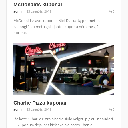
McDonalds kuponai
admin
23 gegužės, 2019
0
McDonalds savo kuponus išleidžia kartą per metus,
kadangi šiuo metu galiojančių kuponų nėra mes jūs
norime...
Charlie Pizza kuponai
admin
23 gegužės, 2019
0
Išalkote? Charlie Pizza picerija siūlo valgyti pigiau ir naudoti
jų kuponus (deja, bet kiek skelbia patys Charlie...