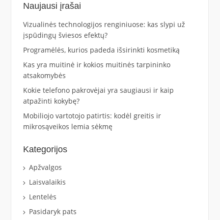
Naujausi įrašai
Vizualinės technologijos renginiuose: kas slypi už
įspūdingų šviesos efektų?
Programėlės, kurios padeda išsirinkti kosmetiką
Kas yra muitinė ir kokios muitinės tarpininko
atsakomybės
Kokie telefono pakrovėjai yra saugiausi ir kaip
atpažinti kokybę?
Mobiliojo vartotojo patirtis: kodėl greitis ir
mikrosąveikos lemia sėkmę
Kategorijos
Apžvalgos
Laisvalaikis
Lentelės
Pasidaryk pats