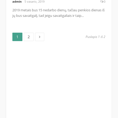
admin
5 vasario, 2019
0
2019 metais bus 15 nedarbo dienų, tačiau penkios dienas iš
jų bus savaitgalį, tad jeigu savaitgaliais ir taip...
Puslapis
Puslapis
Posts
1
2
Puslapis 1 iš 2
pagination