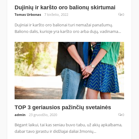
Dujinių ir karšto oro balionų skirtumai
Tomas Urbonas
7 birželio, 2022
0
Dujiniai ir karšto oro balionai turi nemažai panašumų.
Baliono dalis, kurioje yra karšto oro arba dujų, vadinama...
TOP 3 geriausios pažinčių svetainės
admin
23 gruodžio, 2020
0
Bėgant laikui, tai kas seniau buvo tabu, už akių apkalbama,
dabar tavo įprastu ir didžiajai daliai žmonių...