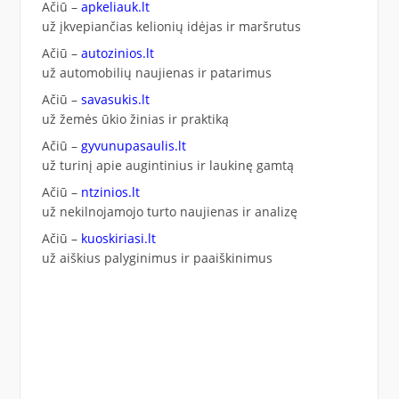
Ačiū –
apkeliauk.lt
už įkvepiančias kelionių idėjas ir maršrutus
Ačiū –
autozinios.lt
už automobilių naujienas ir patarimus
Ačiū –
savasukis.lt
už žemės ūkio žinias ir praktiką
Ačiū –
gyvunupasaulis.lt
už turinį apie augintinius ir laukinę gamtą
Ačiū –
ntzinios.lt
už nekilnojamojo turto naujienas ir analizę
Ačiū –
kuoskiriasi.lt
už aiškius palyginimus ir paaiškinimus