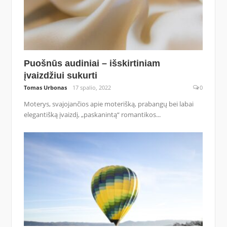
Puošnūs audiniai – išskirtiniam
įvaizdžiui sukurti
Tomas Urbonas
17 spalio, 2022
0
Moterys, svajojančios apie moterišką, prabangų bei labai
elegantišką įvaizdį, „paskanintą“ romantikos...