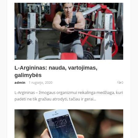
L-Argininas: nauda, vartojimas,
galimybės
admin
1 rugsėjo, 2020
0
L-Argininas – žmogaus organizmui reikalinga medžiaga, kuri
padėti ne tik gražiau atrodyti, tačiau ir gerai...