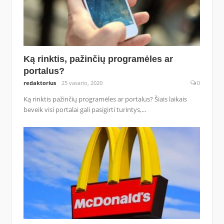
Ką rinktis, pažinčių programėles ar
portalus?
redaktorius
25 vasario, 2020
0
Ką rinktis pažinčių programėles ar portalus? Šiais laikais
beveik visi portalai gali pasigirti turintys,...