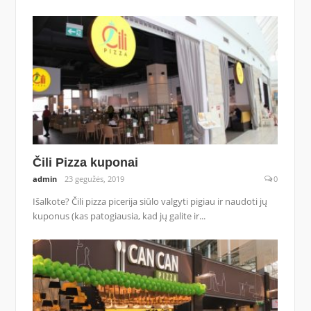
Čili Pizza kuponai
admin
23 gegužės, 2019
0
Išalkote? Čili pizza picerija siūlo valgyti pigiau ir naudoti jų
kuponus (kas patogiausia, kad jų galite ir...