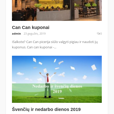
Can Can kuponai
admin
23 gegužės, 2019
0
Išalkote? Can Can picerija siūlo valgyti pigiau ir naudoti jų
kuponus. Can can kuponai -...
Švenčių ir nedarbo dienos 2019