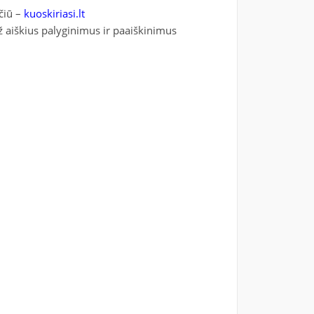
čiū –
kuoskiriasi.lt
ž aiškius palyginimus ir paaiškinimus