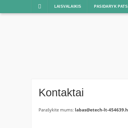
Praleisti
LAISVALAIKIS
PASIDARYK PATS
Kontaktai
Parašykite mums:
labas@etech-lt-454639.h