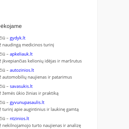
ėkojame
čiū –
gydyk.lt
ž naudingą medicinos turinį
čiū –
apkeliauk.lt
ž įkvepiančias kelionių idėjas ir maršrutus
čiū –
autozinios.lt
ž automobilių naujienas ir patarimus
čiū –
savasukis.lt
ž žemės ūkio žinias ir praktiką
čiū –
gyvunupasaulis.lt
ž turinį apie augintinius ir laukinę gamtą
čiū –
ntzinios.lt
ž nekilnojamojo turto naujienas ir analizę