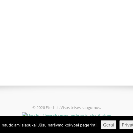
© 2026 Etech.lt. Visos teisės saugomos.
Gerai
Priva
e naudojami slapukai Jūsų naršymo kokybei pagerinti.