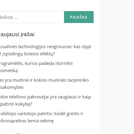
škoti:
aujausi įrašai
izualinės technologijos renginiuose: kas slypi
ž įspūdingų šviesos efektų?
rogramėlės, kurios padeda išsirinkti
osmetiką
as yra muitinė ir kokios muitinės tarpininko
tsakomybės
okie telefono pakrovėjai yra saugiausi ir kaip
tpažinti kokybę?
obiliojo vartotojo patirtis: kodėl greitis ir
ikrosąveikos lemia sėkmę