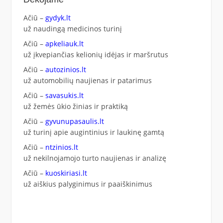
Ačiū –
gydyk.lt
už naudingą medicinos turinį
Ačiū –
apkeliauk.lt
už įkvepiančias kelionių idėjas ir maršrutus
Ačiū –
autozinios.lt
už automobilių naujienas ir patarimus
Ačiū –
savasukis.lt
už žemės ūkio žinias ir praktiką
Ačiū –
gyvunupasaulis.lt
už turinį apie augintinius ir laukinę gamtą
Ačiū –
ntzinios.lt
už nekilnojamojo turto naujienas ir analizę
Ačiū –
kuoskiriasi.lt
už aiškius palyginimus ir paaiškinimus