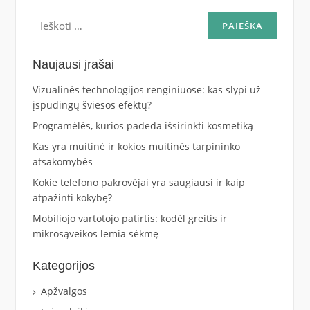
Ieškoti:
Naujausi įrašai
Vizualinės technologijos renginiuose: kas slypi už
įspūdingų šviesos efektų?
Programėlės, kurios padeda išsirinkti kosmetiką
Kas yra muitinė ir kokios muitinės tarpininko
atsakomybės
Kokie telefono pakrovėjai yra saugiausi ir kaip
atpažinti kokybę?
Mobiliojo vartotojo patirtis: kodėl greitis ir
mikrosąveikos lemia sėkmę
Kategorijos
Apžvalgos