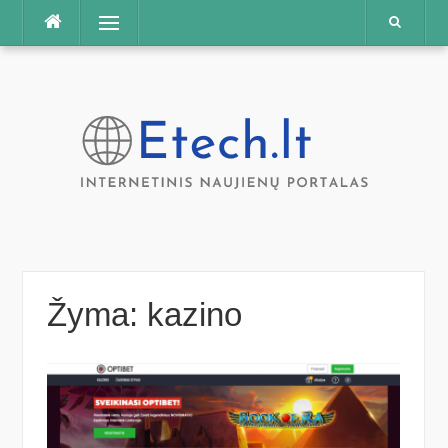
Praleisti
Meniu
Žyma:
kazino