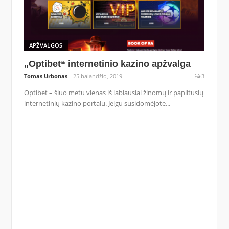
APŽVALGOS
„Optibet“ internetinio kazino apžvalga
Tomas Urbonas
25 balandžio, 2019
3
Optibet – šiuo metu vienas iš labiausiai žinomų ir paplitusių
internetinių kazino portalų. Jeigu susidomėjote...