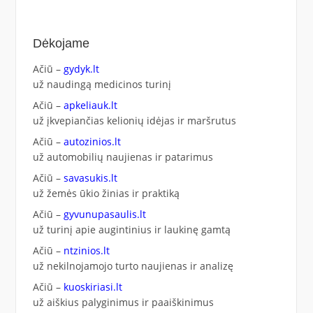
Dėkojame
Ačiū –
gydyk.lt
už naudingą medicinos turinį
Ačiū –
apkeliauk.lt
už įkvepiančias kelionių idėjas ir maršrutus
Ačiū –
autozinios.lt
už automobilių naujienas ir patarimus
Ačiū –
savasukis.lt
už žemės ūkio žinias ir praktiką
Ačiū –
gyvunupasaulis.lt
už turinį apie augintinius ir laukinę gamtą
Ačiū –
ntzinios.lt
už nekilnojamojo turto naujienas ir analizę
Ačiū –
kuoskiriasi.lt
už aiškius palyginimus ir paaiškinimus