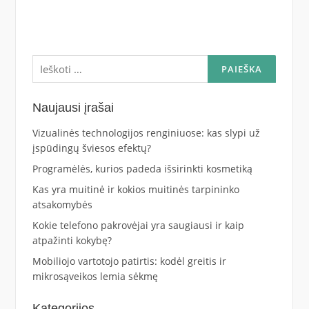
Ieškoti:
Naujausi įrašai
Vizualinės technologijos renginiuose: kas slypi už
įspūdingų šviesos efektų?
Programėlės, kurios padeda išsirinkti kosmetiką
Kas yra muitinė ir kokios muitinės tarpininko
atsakomybės
Kokie telefono pakrovėjai yra saugiausi ir kaip
atpažinti kokybę?
Mobiliojo vartotojo patirtis: kodėl greitis ir
mikrosąveikos lemia sėkmę
Kategorijos