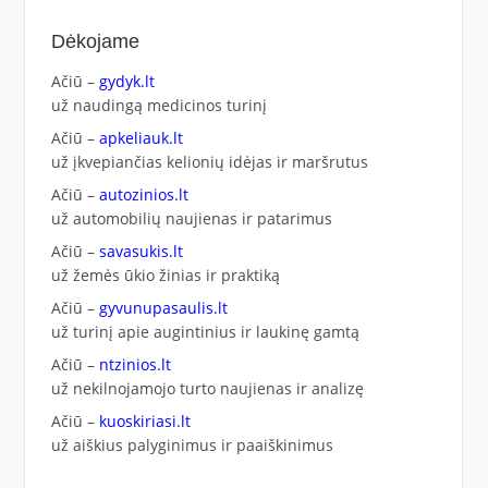
Dėkojame
Ačiū –
gydyk.lt
už naudingą medicinos turinį
Ačiū –
apkeliauk.lt
už įkvepiančias kelionių idėjas ir maršrutus
Ačiū –
autozinios.lt
už automobilių naujienas ir patarimus
Ačiū –
savasukis.lt
už žemės ūkio žinias ir praktiką
Ačiū –
gyvunupasaulis.lt
už turinį apie augintinius ir laukinę gamtą
Ačiū –
ntzinios.lt
už nekilnojamojo turto naujienas ir analizę
Ačiū –
kuoskiriasi.lt
už aiškius palyginimus ir paaiškinimus