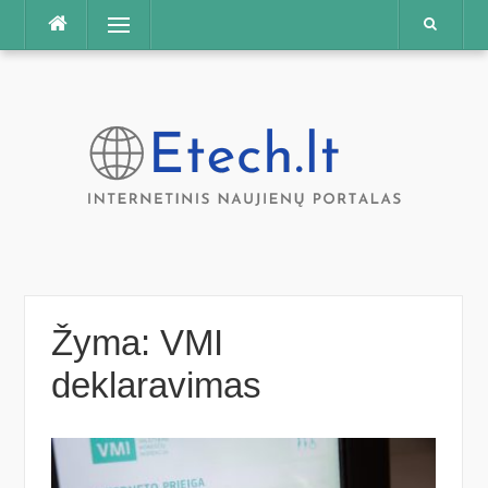
Praleisti
Meniu
Žyma:
VMI
deklaravimas