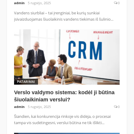
admin
5 rugsėjo, 2025
0
Vandens siurbliai – tai įrenginiai, be kurių sunkiai
įsivaizduojamas šiuolaikinis vandens tiekimas iš šulinio...
PATARIMAI
Verslo valdymo sistema: kodėl ji būtina
šiuolaikiniam verslui?
admin
5 rugsėjo, 2025
0
Šiandien, kai konkurencija rinkoje vis didėja, o procesai
tampa vis sudėtingesni, verslui būtina ne tik išlikti...