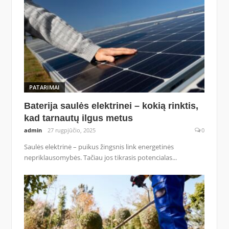
PATARIMAI
Baterija saulės elektrinei – kokią rinktis,
kad tarnautų ilgus metus
admin
27 rugpjūčio, 2025
0
Saulės elektrinė – puikus žingsnis link energetinės
nepriklausomybės. Tačiau jos tikrasis potencialas...