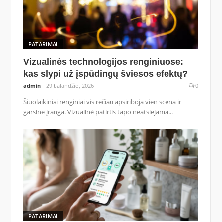
PATARIMAI
Vizualinės technologijos renginiuose:
kas slypi už įspūdingų šviesos efektų?
admin
29 balandžio, 2026
0
Šiuolaikiniai renginiai vis rečiau apsiriboja vien scena ir
garsine įranga. Vizualinė patirtis tapo neatsiejama...
PATARIMAI