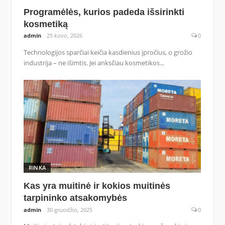
Programėlės, kurios padeda išsirinkti
kosmetiką
admin
25 kovo, 2026
0
Technologijos sparčiai keičia kasdienius įpročius, o grožio
industrija – ne išimtis. Jei anksčiau kosmetikos...
RINKA
Kas yra muitinė ir kokios muitinės
tarpininko atsakomybės
admin
30 gruodžio, 2025
0