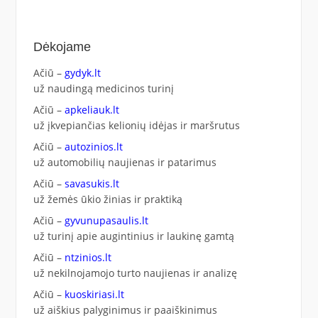
Dėkojame
Ačiū –
gydyk.lt
už naudingą medicinos turinį
Ačiū –
apkeliauk.lt
už įkvepiančias kelionių idėjas ir maršrutus
Ačiū –
autozinios.lt
už automobilių naujienas ir patarimus
Ačiū –
savasukis.lt
už žemės ūkio žinias ir praktiką
Ačiū –
gyvunupasaulis.lt
už turinį apie augintinius ir laukinę gamtą
Ačiū –
ntzinios.lt
už nekilnojamojo turto naujienas ir analizę
Ačiū –
kuoskiriasi.lt
už aiškius palyginimus ir paaiškinimus