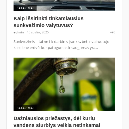
PATARIMAI
Kaip išsirinkti tinkamiausius
sunkvežimio valytuvus?
admin
15 spalio, 2025
0
Sunkvežimis – tai ne tik darbinis įrankis, bet ir vairuotojo
kasdienė erdvė, kur patogumas ir saugumas yra...
PATARIMAI
Dažniausios priežastys, dėl kurių
vandens siurblys veikia netinkamai