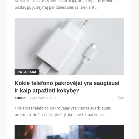
Muitinė – tai valstybinė institucija, atsakinga už prekių ir
paslaugų judėjimą per šalies sienas, siekiant...
PATARIMAI
Kokie telefono pakrovėjai yra saugiausi
ir kaip atpažinti kokybę?
admin
30 gruodžio, 2025
0
Tinkamas telefono pakrovėjas yra vienas svarbiausių
priedų, turinčių tiesioginės įtakos ne tik baterijos...