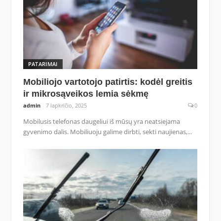
PATARIMAI
Mobiliojo vartotojo patirtis: kodėl greitis
ir mikrosąveikos lemia sėkmę
admin
7 lapkričio, 2025
0
Mobilusis telefonas daugeliui iš mūsų yra neatsiejama
gyvenimo dalis. Mobiliuoju galime dirbti, sekti naujienas,...