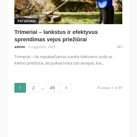
PATARIMAI
Trimeriai – lankstus ir efektyvus
sprendimas vejos priežiūrai
admin
5 rugpjūčio, 2025
0
Trimeriai – tai nepakeičiamas įrankis kiekvieno sodo ar
kiemo priežiūrai. Jie puikiai tinka tais atvejais, kai...
Puslapis
Puslapis
Puslapis
Posts
1
2
…
49
Puslapis 1 iš 49
pagination