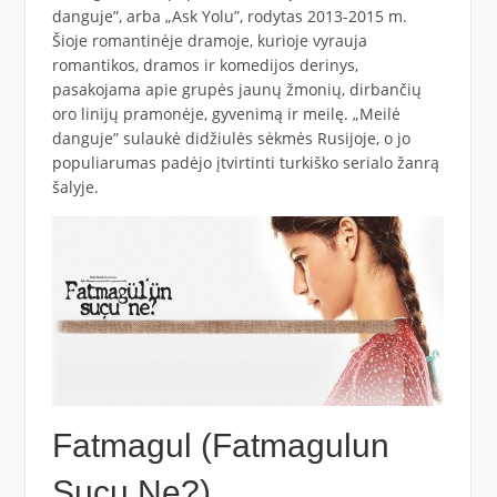
danguje”, arba „Ask Yolu”, rodytas 2013-2015 m.
Šioje romantinėje dramoje, kurioje vyrauja
romantikos, dramos ir komedijos derinys,
pasakojama apie grupės jaunų žmonių, dirbančių
oro linijų pramonėje, gyvenimą ir meilę. „Meilė
danguje” sulaukė didžiulės sėkmės Rusijoje, o jo
populiarumas padėjo įtvirtinti turkiško serialo žanrą
šalyje.
Fatmagul (Fatmagulun
Sucu Ne?)