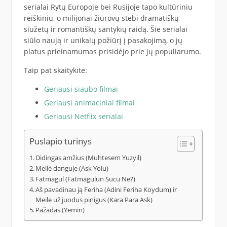
serialai Rytų Europoje bei Rusijoje tapo kultūriniu
reiškiniu, o milijonai žiūrovų stebi dramatiškų
siužetų ir romantiškų santykių raidą. Šie serialai
siūlo naują ir unikalų požiūrį į pasakojimą, o jų
platus prieinamumas prisidėjo prie jų populiarumo.
Taip pat skaitykite:
Geriausi siaubo filmai
Geriausi animaciniai filmai
Geriausi Netflix serialai
Puslapio turinys
Didingas amžius (Muhtesem Yuzyil)
Meilė danguje (Ask Yolu)
Fatmagul (Fatmagulun Sucu Ne?)
Aš pavadinau ją Feriha (Adini Feriha Koydum) ir
Meilė už juodus pinigus (Kara Para Ask)
Pažadas (Yemin)