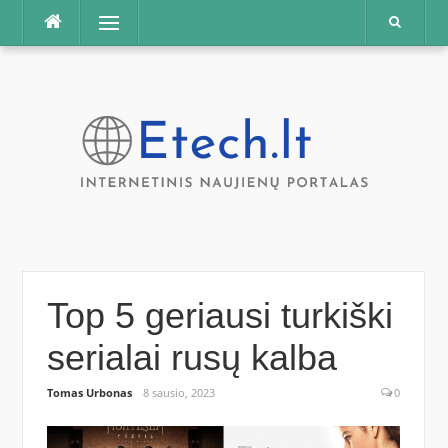
Praleisti
Meniu
Top 5 geriausi turkiški
serialai rusų kalba
Tomas Urbonas
8 sausio, 2023
0