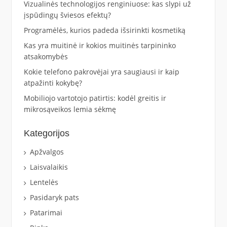
Vizualinės technologijos renginiuose: kas slypi už
įspūdingų šviesos efektų?
Programėlės, kurios padeda išsirinkti kosmetiką
Kas yra muitinė ir kokios muitinės tarpininko
atsakomybės
Kokie telefono pakrovėjai yra saugiausi ir kaip
atpažinti kokybę?
Mobiliojo vartotojo patirtis: kodėl greitis ir
mikrosąveikos lemia sėkmę
Kategorijos
Apžvalgos
Laisvalaikis
Lentelės
Pasidaryk pats
Patarimai