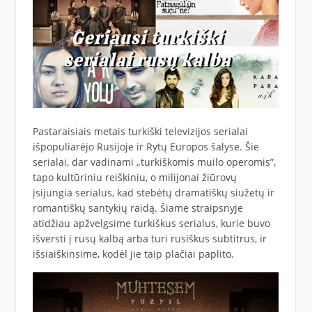
Pastaraisiais metais turkiški televizijos serialai
išpopuliarėjo Rusijoje ir Rytų Europos šalyse. Šie
serialai, dar vadinami „turkiškomis muilo operomis”,
tapo kultūriniu reiškiniu, o milijonai žiūrovų
įsijungia serialus, kad stebėtų dramatiškų siužetų ir
romantiškų santykių raidą. Šiame straipsnyje
atidžiau apžvelgsime turkiškus serialus, kurie buvo
išversti į rusų kalbą arba turi rusiškus subtitrus, ir
išsiaiškinsime, kodėl jie taip plačiai paplito.