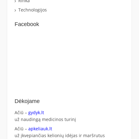
Rinka
Technologijos
Facebook
Dėkojame
Ačiū –
gydyk.lt
už naudingą medicinos turinį
Ačiū –
apkeliauk.lt
už įkvepiančias kelionių idėjas ir maršrutus