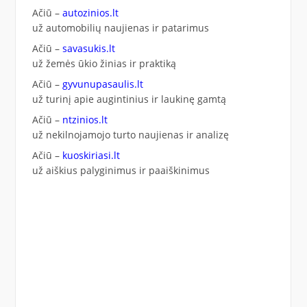
Ačiū –
autozinios.lt
už automobilių naujienas ir patarimus
Ačiū –
savasukis.lt
už žemės ūkio žinias ir praktiką
Ačiū –
gyvunupasaulis.lt
už turinį apie augintinius ir laukinę gamtą
Ačiū –
ntzinios.lt
už nekilnojamojo turto naujienas ir analizę
Ačiū –
kuoskiriasi.lt
už aiškius palyginimus ir paaiškinimus