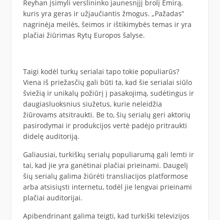
Reyhan įsimyli verslininko jaunesnįjį brolį Emirą,
kuris yra geras ir užjaučiantis žmogus. „Pažadas”
nagrinėja meilės, šeimos ir ištikimybės temas ir yra
plačiai žiūrimas Rytų Europos šalyse.
Taigi kodėl turkų serialai tapo tokie populiarūs?
Viena iš priežasčių gali būti ta, kad šie serialai siūlo
šviežią ir unikalų požiūrį į pasakojimą, sudėtingus ir
daugiasluoksnius siužetus, kurie neleidžia
žiūrovams atsitraukti. Be to, šių serialų geri aktorių
pasirodymai ir produkcijos vertė padėjo pritraukti
didelę auditoriją.
Galiausiai, turkiškų serialų populiarumą gali lemti ir
tai, kad jie yra ganėtinai plačiai prieinami. Daugelį
šių serialų galima žiūrėti transliacijos platformose
arba atsisiųsti internetu, todėl jie lengvai prieinami
plačiai auditorijai.
Apibendrinant galima teigti, kad turkiški televizijos