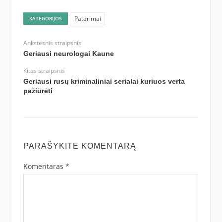
Patarimai
KATEGORIJOS
Ankstesnis straipsnis
Geriausi neurologai Kaune
Kitas straipsnis
Geriausi rusų kriminaliniai serialai kuriuos verta
pažiūrėti
PARAŠYKITE KOMENTARĄ
Komentaras
*