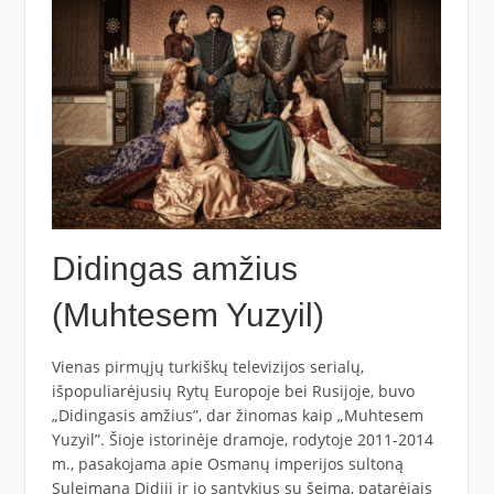
Didingas amžius
(Muhtesem Yuzyil)
Vienas pirmųjų turkiškų televizijos serialų,
išpopuliarėjusių Rytų Europoje bei Rusijoje, buvo
„Didingasis amžius”, dar žinomas kaip „Muhtesem
Yuzyil”. Šioje istorinėje dramoje, rodytoje 2011-2014
m., pasakojama apie Osmanų imperijos sultoną
Suleimaną Didįjį ir jo santykius su šeima, patarėjais