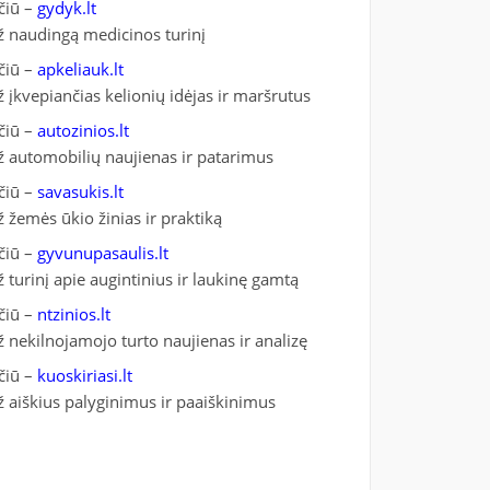
čiū –
gydyk.lt
ž naudingą medicinos turinį
čiū –
apkeliauk.lt
ž įkvepiančias kelionių idėjas ir maršrutus
čiū –
autozinios.lt
ž automobilių naujienas ir patarimus
čiū –
savasukis.lt
ž žemės ūkio žinias ir praktiką
čiū –
gyvunupasaulis.lt
ž turinį apie augintinius ir laukinę gamtą
čiū –
ntzinios.lt
ž nekilnojamojo turto naujienas ir analizę
čiū –
kuoskiriasi.lt
ž aiškius palyginimus ir paaiškinimus