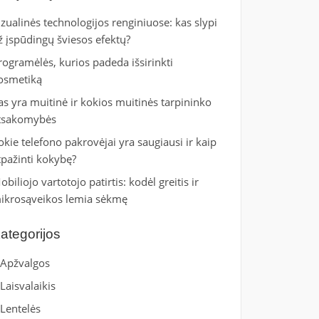
izualinės technologijos renginiuose: kas slypi
ž įspūdingų šviesos efektų?
rogramėlės, kurios padeda išsirinkti
osmetiką
as yra muitinė ir kokios muitinės tarpininko
tsakomybės
okie telefono pakrovėjai yra saugiausi ir kaip
tpažinti kokybę?
obiliojo vartotojo patirtis: kodėl greitis ir
ikrosąveikos lemia sėkmę
ategorijos
Apžvalgos
Laisvalaikis
Lentelės