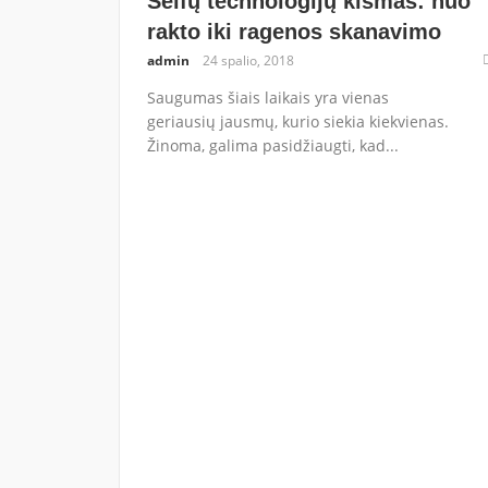
Seifų technologijų kismas: nuo
rakto iki ragenos skanavimo
admin
24 spalio, 2018
Saugumas šiais laikais yra vienas
geriausių jausmų, kurio siekia kiekvienas.
Žinoma, galima pasidžiaugti, kad...