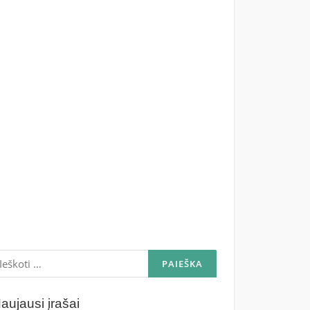
škoti:
aujausi įrašai