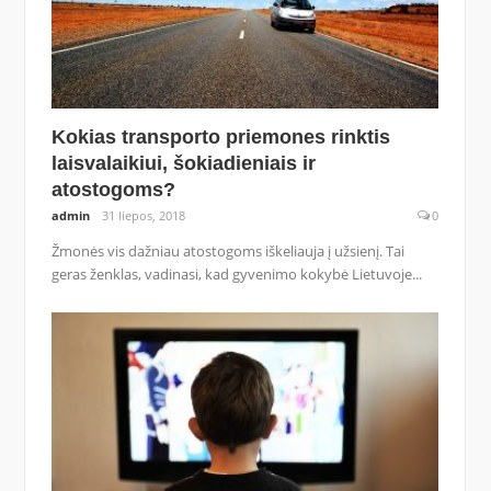
Kokias transporto priemones rinktis
laisvalaikiui, šokiadieniais ir
atostogoms?
admin
31 liepos, 2018
0
Žmonės vis dažniau atostogoms iškeliauja į užsienį. Tai
geras ženklas, vadinasi, kad gyvenimo kokybė Lietuvoje...