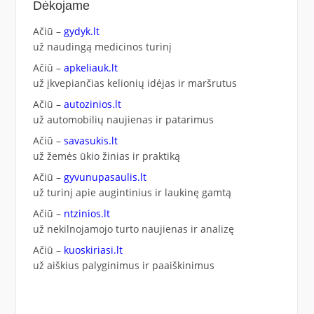
Dėkojame
Ačiū –
gydyk.lt
už naudingą medicinos turinį
Ačiū –
apkeliauk.lt
už įkvepiančias kelionių idėjas ir maršrutus
Ačiū –
autozinios.lt
už automobilių naujienas ir patarimus
Ačiū –
savasukis.lt
už žemės ūkio žinias ir praktiką
Ačiū –
gyvunupasaulis.lt
už turinį apie augintinius ir laukinę gamtą
Ačiū –
ntzinios.lt
už nekilnojamojo turto naujienas ir analizę
Ačiū –
kuoskiriasi.lt
už aiškius palyginimus ir paaiškinimus