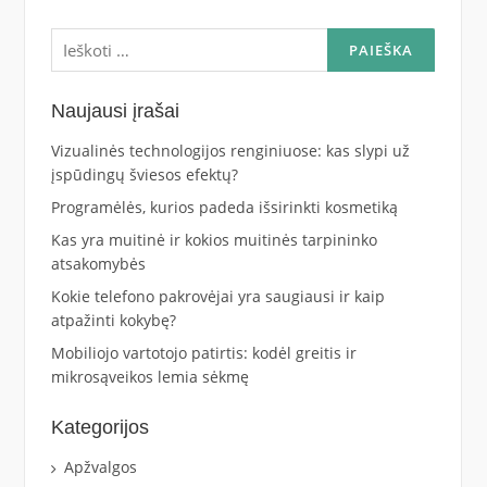
Ieškoti:
Naujausi įrašai
Vizualinės technologijos renginiuose: kas slypi už
įspūdingų šviesos efektų?
Programėlės, kurios padeda išsirinkti kosmetiką
Kas yra muitinė ir kokios muitinės tarpininko
atsakomybės
Kokie telefono pakrovėjai yra saugiausi ir kaip
atpažinti kokybę?
Mobiliojo vartotojo patirtis: kodėl greitis ir
mikrosąveikos lemia sėkmę
Kategorijos
Apžvalgos