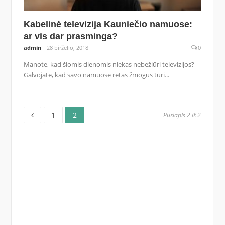
Kabelinė televizija Kauniečio namuose:
ar vis dar prasminga?
admin
28 birželio, 2018
0
Manote, kad šiomis dienomis niekas nebežiūri televizijos?
Galvojate, kad savo namuose retas žmogus turi...
Puslapis
Puslapis
Posts
1
2
Puslapis 2 iš 2
pagination