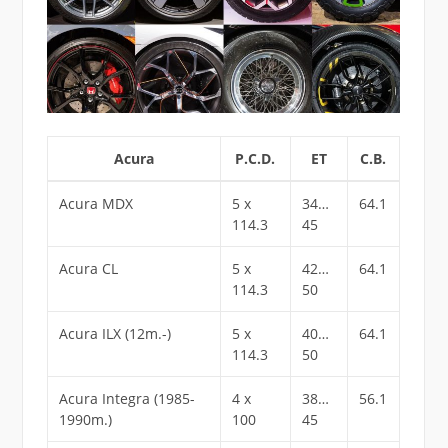
Acura
P.C.D.
ET
C.B.
Acura MDX
5 x
34…
64.1
114.3
45
Acura CL
5 x
42…
64.1
114.3
50
Acura ILX (12m.-)
5 x
40…
64.1
114.3
50
Acura Integra (1985-
4 x
38…
56.1
1990m.)
100
45