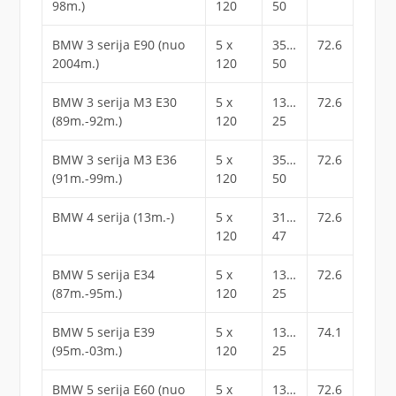
98m.)
120
50
BMW 3 serija E90 (nuo
5 x
35…
72.6
2004m.)
120
50
BMW 3 serija M3 E30
5 x
13…
72.6
(89m.-92m.)
120
25
BMW 3 serija M3 E36
5 x
35…
72.6
(91m.-99m.)
120
50
BMW 4 serija (13m.-)
5 x
31…
72.6
120
47
BMW 5 serija E34
5 x
13…
72.6
(87m.-95m.)
120
25
BMW 5 serija E39
5 x
13…
74.1
(95m.-03m.)
120
25
BMW 5 serija E60 (nuo
5 x
13…
72.6