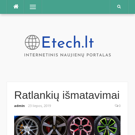
Praleisti
Meniu
Ratlankių išmatavimai
admin
23 liepos, 2019
0