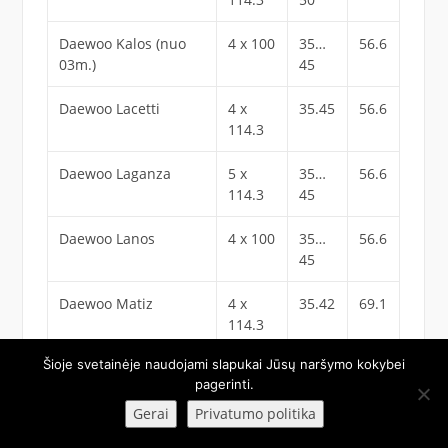
Daewoo Kalos (nuo
4 x 100
35…
56.6
03m.)
45
Daewoo Lacetti
4 x
35.45
56.6
114.3
Daewoo Laganza
5 x
35…
56.6
114.3
45
Daewoo Lanos
4 x 100
35…
56.6
45
Daewoo Matiz
4 x
35.42
69.1
114.3
Šioje svetainėje naudojami slapukai Jūsų naršymo kokybei
Daewoo Nexia
4 x 100
35…
56.6
pagerinti.
45
Gerai
Privatumo politika
Daewoo Nubira
4 x 100
35…
56.6