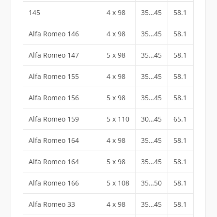
145
4 x 98
35…45
58.1
Alfa Romeo 146
4 x 98
35…45
58.1
Alfa Romeo 147
5 x 98
35…45
58.1
Alfa Romeo 155
4 x 98
35…45
58.1
Alfa Romeo 156
5 x 98
35…45
58.1
Alfa Romeo 159
5 x 110
30…45
65.1
Alfa Romeo 164
4 x 98
35…45
58.1
Alfa Romeo 164
5 x 98
35…45
58.1
Alfa Romeo 166
5 x 108
35…50
58.1
Alfa Romeo 33
4 x 98
35…45
58.1