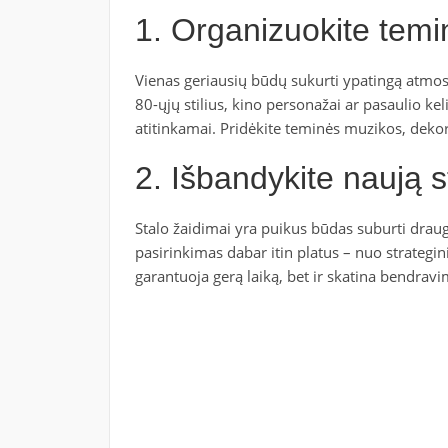
1. Organizuokite temin
Vienas geriausių būdų sukurti ypatingą atmosf
80-ųjų stilius, kino personažai ar pasaulio ke
atitinkamai. Pridėkite teminės muzikos, dekor
2. Išbandykite naują s
Stalo žaidimai yra puikus būdas suburti draugu
pasirinkimas dabar itin platus – nuo strategini
garantuoja gerą laiką, bet ir skatina bendrav