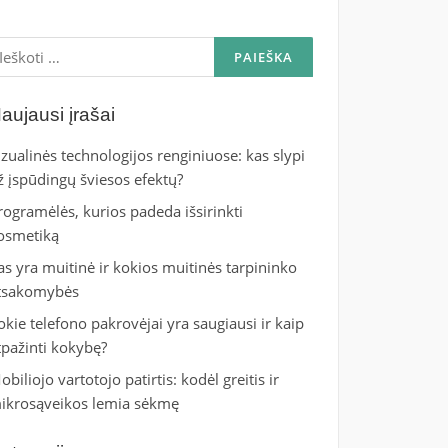
škoti:
aujausi įrašai
izualinės technologijos renginiuose: kas slypi
ž įspūdingų šviesos efektų?
rogramėlės, kurios padeda išsirinkti
osmetiką
as yra muitinė ir kokios muitinės tarpininko
tsakomybės
okie telefono pakrovėjai yra saugiausi ir kaip
tpažinti kokybę?
obiliojo vartotojo patirtis: kodėl greitis ir
ikrosąveikos lemia sėkmę