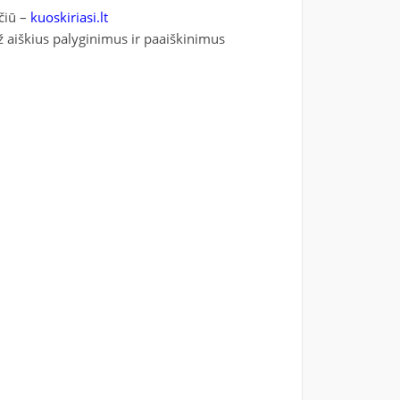
čiū –
kuoskiriasi.lt
ž aiškius palyginimus ir paaiškinimus