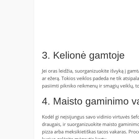
3. Kelionė gamtoje
Jei oras leidžia, suorganizuokite išvyką į gam
ar ežerą. Tokios veiklos padeda ne tik atsipala
pasiimti pikniko reikmenų ir smagių veiklų, toki
4. Maisto gaminimo v
Kodėl gi neįsijungus savo vidinio virtuvės šefo
draugais, ir suorganizuokite maisto gaminimo v
pizza arba meksikietiškas tacos vakaras. Proc
kuriuo galėsite mėgautis kartu.