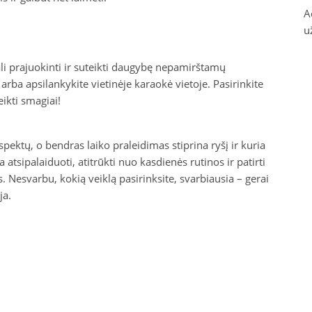
A
u
ali prajuokinti ir suteikti daugybę nepamirštamų
ba apsilankykite vietinėje karaokė vietoje. Pasirinkite
ikti smagiai!
ektų, o bendras laiko praleidimas stiprina ryšį ir kuria
atsipalaiduoti, atitrūkti nuo kasdienės rutinos ir patirti
 Nesvarbu, kokią veiklą pasirinksite, svarbiausia – gerai
ja.