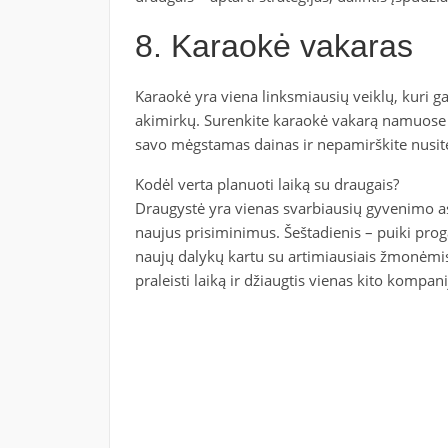
8. Karaokė vakaras
Karaokė yra viena linksmiausių veiklų, kuri g
akimirkų. Surenkite karaokė vakarą namuose ar
savo mėgstamas dainas ir nepamirškite nusite
Kodėl verta planuoti laiką su draugais?
Draugystė yra vienas svarbiausių gyvenimo asp
naujus prisiminimus. Šeštadienis – puiki proga 
naujų dalykų kartu su artimiausiais žmonėmis.
praleisti laiką ir džiaugtis vienas kito kompani