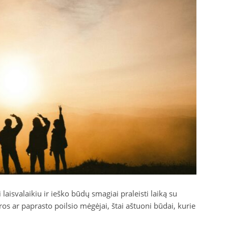
 laisvalaikiu ir ieško būdų smagiai praleisti laiką su
os ar paprasto poilsio mėgėjai, štai aštuoni būdai, kurie