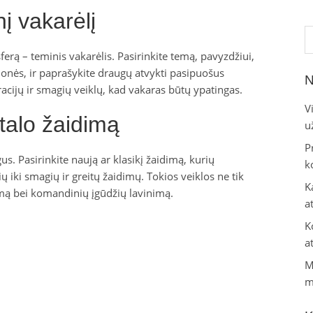
į vakarėlį
Ie
erą – teminis vakarėlis. Pasirinkite temą, pavyzdžiui,
lionės, ir paprašykite draugų atvykti pasipuošus
N
acijų ir smagių veiklų, kad vakaras būtų ypatingas.
V
talo žaidimą
u
P
s. Pasirinkite naują ar klasikį žaidimą, kurių
k
ų iki smagių ir greitų žaidimų. Tokios veiklos ne tik
K
imą bei komandinių įgūdžių lavinimą.
a
K
a
M
m