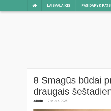
Praleisti
LAISVALAIKIS
PASIDARYK PATS
8 Smagūs būdai pra
draugais šeštadien
admin
17 sausio, 2025