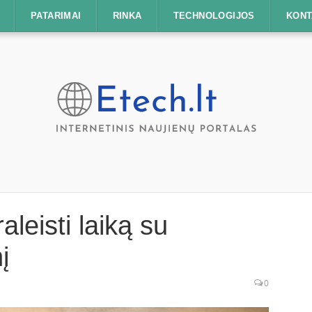
PATARIMAI
RINKA
TECHNOLOGIJOS
KONT
leisti laiką su
į
0