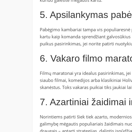
5. Apsilankymas pab
Pabėgimo kambariai tampa vis populiaresnė pr
kartu kaip komanda sprendžiant galvosūkius ir
puikus pasirinkimas, jei norite patirti nuotykių
6. Vakaro filmo mara
Filmų maratonai yra idealus pasirinkimas, jei
siaubo filmai, komedijos arba klasikiniai Holi
skanėstus. Toks vakaras puikiai tiks jaukiai l
7. Azartiniai žaidimai 
Norintiems patirti šiek tiek azarto, modernio
galimybę mėgautis populiariais žaidimais nuoto
draugais – aptarti strategijas, dalintis įspūdžia