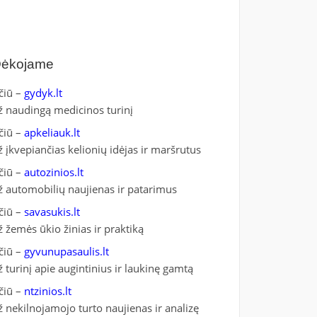
ėkojame
čiū –
gydyk.lt
ž naudingą medicinos turinį
čiū –
apkeliauk.lt
ž įkvepiančias kelionių idėjas ir maršrutus
čiū –
autozinios.lt
ž automobilių naujienas ir patarimus
čiū –
savasukis.lt
ž žemės ūkio žinias ir praktiką
čiū –
gyvunupasaulis.lt
ž turinį apie augintinius ir laukinę gamtą
čiū –
ntzinios.lt
ž nekilnojamojo turto naujienas ir analizę