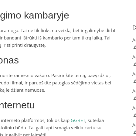
ėgimo kambaryje
D
amoga. Tai ne tik linksma veikla, bet ir galimybė dirbti
 bandant ištrūkti iš kambario per tam tikrą laiką. Tai
A
 ir stiprinti draugystę.
u
A
tonas
u
A
 norite ramesnio vakaro. Pasirinkite temą, pavyzdžiui,
u
vudo filmai, ir paruoškite patogias sėdėjimo vietas bei
aiką leidžiant namuose.
A
u
internetu
A
u
s interneto platformos, tokios kaip
GGBET
, suteikia
A
liniu būdu. Tai gali tapti smagia veikla kartu su
u
is ir galbūt net laimėti!