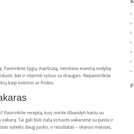
K
tą. Pasirinkite žygių maršrutą, netoliese esančią sodybą
iduoti, bet ir stiprinti ryšius su draugais. Nepamirškite
ų kaip tinklinis ar frisbis.
F
akaras
? Pasirinkite receptą, kurį norite išbandyti kartu su
akarą. Tai gali būti italų virtuvės vakarienė su pasta ir
esas suteiks daug juoko, o rezultatas – skanus maistas,