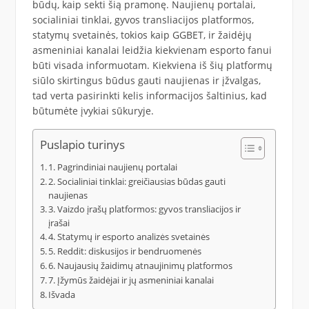
būdų, kaip sekti šią pramonę. Naujienų portalai,
socialiniai tinklai, gyvos transliacijos platformos,
statymų svetainės, tokios kaip GGBET, ir žaidėjų
asmeniniai kanalai leidžia kiekvienam esporto fanui
būti visada informuotam. Kiekviena iš šių platformų
siūlo skirtingus būdus gauti naujienas ir įžvalgas,
tad verta pasirinkti kelis informacijos šaltinius, kad
būtumėte įvykiai sūkuryje.
Puslapio turinys
1. Pagrindiniai naujienų portalai
2. Socialiniai tinklai: greičiausias būdas gauti
naujienas
3. Vaizdo įrašų platformos: gyvos transliacijos ir
įrašai
4. Statymų ir esporto analizės svetainės
5. Reddit: diskusijos ir bendruomenės
6. Naujausių žaidimų atnaujinimų platformos
7. Įžymūs žaidėjai ir jų asmeniniai kanalai
Išvada