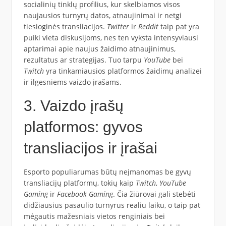
socialinių tinklų profilius, kur skelbiamos visos
naujausios turnyrų datos, atnaujinimai ir netgi
tiesioginės transliacijos.
Twitter
ir
Reddit
taip pat yra
puiki vieta diskusijoms, nes ten vyksta intensyviausi
aptarimai apie naujus žaidimo atnaujinimus,
rezultatus ar strategijas. Tuo tarpu
YouTube
bei
Twitch
yra tinkamiausios platformos žaidimų analizei
ir ilgesniems vaizdo įrašams.
3. Vaizdo įrašų
platformos: gyvos
transliacijos ir įrašai
Esporto populiarumas būtų neįmanomas be gyvų
transliacijų platformų, tokių kaip
Twitch
,
YouTube
Gaming
ir
Facebook Gaming
. Čia žiūrovai gali stebėti
didžiausius pasaulio turnyrus realiu laiku, o taip pat
mėgautis mažesniais vietos renginiais bei