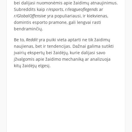
bei dalijasi nuomonėmis apie žaidimų atnaujinimus.
Subreddits kaip
r/esports
,
r/leagueoflegends
ar
r/GlobalOffensive
yra populiariausi, ir kiekvienas,
domintis esporto pramone, gali lengvai rasti
bendraminčių.
Be to,
Reddit
yra puiki vieta aptarti ne tik žaidimų
naujienas, bet ir tendencijas. Dažnai galima sutikti
įvairių ekspertų bei žaidėjų, kurie dalijasi savo
įžvalgomis apie žaidimo mechaniką ar analizuoja
kitų žaidėjų elgesį.