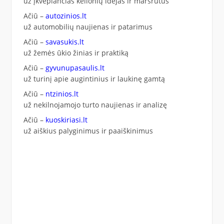
už įkvepiančias kelionių idėjas ir maršrutus
Ačiū –
autozinios.lt
už automobilių naujienas ir patarimus
Ačiū –
savasukis.lt
už žemės ūkio žinias ir praktiką
Ačiū –
gyvunupasaulis.lt
už turinį apie augintinius ir laukinę gamtą
Ačiū –
ntzinios.lt
už nekilnojamojo turto naujienas ir analizę
Ačiū –
kuoskiriasi.lt
už aiškius palyginimus ir paaiškinimus