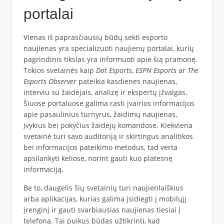
portalai
Vienas iš paprasčiausių būdų sekti esporto
naujienas yra specializuoti naujienų portalai, kurių
pagrindinis tikslas yra informuoti apie šią pramonę.
Tokios svetainės kaip
Dot Esports
,
ESPN Esports
ar
The
Esports Observer
pateikia kasdienes naujienas,
interviu su žaidėjais, analizę ir ekspertų įžvalgas.
Šiuose portaluose galima rasti įvairios informacijos
apie pasaulinius turnyrus, žaidimų naujienas,
įvykius bei pokyčius žaidėjų komandose. Kiekviena
svetainė turi savo auditoriją ir skirtingus analitikos
bei informacijos pateikimo metodus, tad verta
apsilankyti keliose, norint gauti kuo platesnę
informaciją.
Be to, daugelis šių svetainių turi naujienlaiškius
arba aplikacijas, kurias galima įsidiegti į mobilųjį
įrenginį ir gauti svarbiausias naujienas tiesiai į
telefoną. Tai puikus būdas užtikrinti, kad