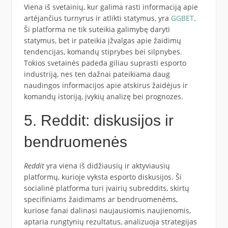
Viena iš svetainių, kur galima rasti informaciją apie
artėjančius turnyrus ir atlikti statymus, yra
GGBET
.
Ši platforma ne tik suteikia galimybę daryti
statymus, bet ir pateikia įžvalgas apie žaidimų
tendencijas, komandų stiprybes bei silpnybes.
Tokios svetainės padeda giliau suprasti esporto
industriją, nes ten dažnai pateikiama daug
naudingos informacijos apie atskirus žaidėjus ir
komandų istoriją, įvykių analizę bei prognozes.
5. Reddit: diskusijos ir
bendruomenės
Reddit
yra viena iš didžiausių ir aktyviausių
platformų, kurioje vyksta esporto diskusijos. Ši
socialinė platforma turi įvairių subreddits, skirtų
specifiniams žaidimams ar bendruomenėms,
kuriose fanai dalinasi naujausiomis naujienomis,
aptaria rungtynių rezultatus, analizuoja strategijas