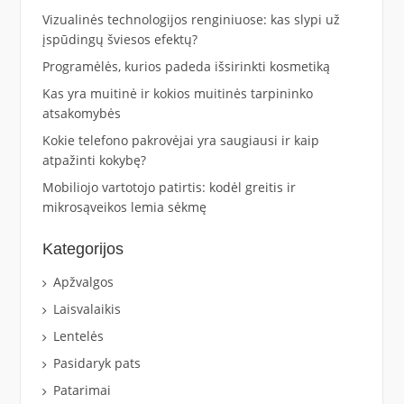
Vizualinės technologijos renginiuose: kas slypi už
įspūdingų šviesos efektų?
Programėlės, kurios padeda išsirinkti kosmetiką
Kas yra muitinė ir kokios muitinės tarpininko
atsakomybės
Kokie telefono pakrovėjai yra saugiausi ir kaip
atpažinti kokybę?
Mobiliojo vartotojo patirtis: kodėl greitis ir
mikrosąveikos lemia sėkmę
Kategorijos
Apžvalgos
Laisvalaikis
Lentelės
Pasidaryk pats
Patarimai