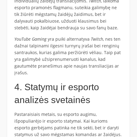
individualių žaidėjų transliacijomis.
Twitch
, laikoma
esporto pramonės flagmanu, suteikia galimybę ne
tik žiūrėti mėgstamų žaidėjų žaidimus, bet ir
dalyvauti pokalbiuose, užduoti klausimus bei
stebėti, kaip žaidėjai bendrauja su savo fanų baze.
YouTube Gaming
yra puiki alternatyva
Twitch
, nes ten
dažnai talpinami ilgesni turnyrų įrašai bei renginių
santraukos, kurias galima peržiūrėti vėliau. Taip pat
yra galimybė užsiprenumeruoti kanalus, kad
gautumėte pranešimus apie naujas transliacijas ar
įrašus.
4. Statymų ir esporto
analizės svetainės
Pastaraisiais metais, su esporto augimu,
išpopuliarėjo ir esporto statymai. Kai kurioms
esporto gerbėjams patinka ne tik sekti, bet ir daryti
statymus už savo mėgstamas komandas ar žaidėjus.