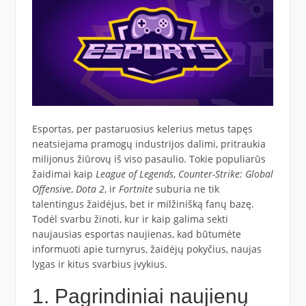
Esportas, per pastaruosius kelerius metus tapęs
neatsiejama pramogų industrijos dalimi, pritraukia
milijonus žiūrovų iš viso pasaulio. Tokie populiarūs
žaidimai kaip
League of Legends
,
Counter-Strike: Global
Offensive
,
Dota 2
, ir
Fortnite
suburia ne tik
talentingus žaidėjus, bet ir milžinišką fanų bazę.
Todėl svarbu žinoti, kur ir kaip galima sekti
naujausias esportas naujienas, kad būtumėte
informuoti apie turnyrus, žaidėjų pokyčius, naujas
lygas ir kitus svarbius įvykius.
1. Pagrindiniai naujienų