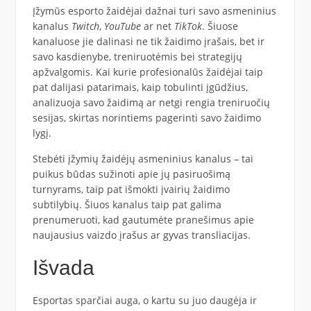
Įžymūs esporto žaidėjai dažnai turi savo asmeninius
kanalus
Twitch
,
YouTube
ar net
TikTok
. Šiuose
kanaluose jie dalinasi ne tik žaidimo įrašais, bet ir
savo kasdienybe, treniruotėmis bei strategijų
apžvalgomis. Kai kurie profesionalūs žaidėjai taip
pat dalijasi patarimais, kaip tobulinti įgūdžius,
analizuoja savo žaidimą ar netgi rengia treniruočių
sesijas, skirtas norintiems pagerinti savo žaidimo
lygį.
Stebėti įžymių žaidėjų asmeninius kanalus – tai
puikus būdas sužinoti apie jų pasiruošimą
turnyrams, taip pat išmokti įvairių žaidimo
subtilybių. Šiuos kanalus taip pat galima
prenumeruoti, kad gautumėte pranešimus apie
naujausius vaizdo įrašus ar gyvas transliacijas.
Išvada
Esportas sparčiai auga, o kartu su juo daugėja ir