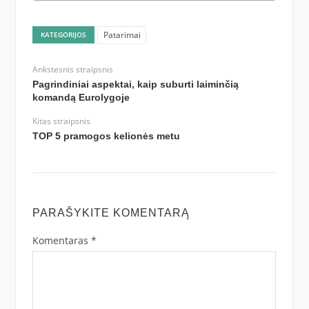
Patarimai
KATEGORIJOS
Ankstesnis straipsnis
Pagrindiniai aspektai, kaip suburti laiminčią
komandą Eurolygoje
Kitas straipsnis
TOP 5 pramogos kelionės metu
PARAŠYKITE KOMENTARĄ
Komentaras
*