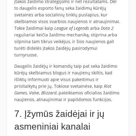
įtakos žaidimo strategijoms ir net rezultatams. Dėl
to daugelis esporto fanų seka žaidimų kūrėjų
svetaines arba socialinių tinklų puslapius, kur
skelbiamos visos svarbios naujienos ir atnaujinimai.
Tokie žaidimai kaip
League of Legends
arba
Dota 2
reguliariai keičia žaidimo mechaniką, stiprina arba
silpnina tam tikrus veikėjus, ir šios naujienos gali
turėti didelės įtakos žaidėjų pasirodymui
turnyruose.
Daugelis žaidėjų ir komandų taip pat seka žaidimo
kūrėjų skelbiamus blogus ir naujienų skiltis, kad
išliktų informuoti apie visus pakeitimus ir
prisitaikytų prie jų. Tokiose svetainėse, kaip
Riot
Games
,
Valve
,
Blizzard
, pateikiamos oficialios žaidimo
naujienos, atnaujinimai ir papildomos funkcijos.
7. Įžymūs žaidėjai ir jų
asmeniniai kanalai