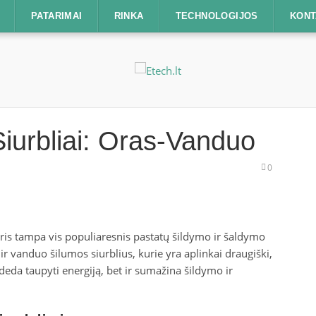
PATARIMAI
RINKA
TECHNOLOGIJOS
KONT
iurbliai: Oras-Vanduo
0
uris tampa vis populiaresnis pastatų šildymo ir šaldymo
s ir vanduo šilumos siurblius, kurie yra aplinkai draugiški,
padeda taupyti energiją, bet ir sumažina šildymo ir