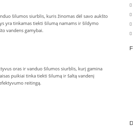
duo šilumos siurblis, kuris žinomas dėl savo aukšto
ys yra tinkamas tiekti šilumą namams ir šildymo
ršto vandens gamybai.
F
tyvus oras ir vanduo šilumos siurblis, kurį gamina
sas puikiai tinka tiekti šilumą ir šaltą vandenį
fektyvumo reitingą.
D