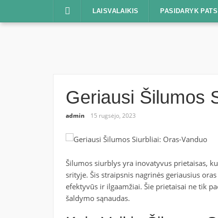
Praleisti
LAISVALAIKIS
PASIDARYK PATS
Geriausi Šilumos S
admin
15 rugsėjo, 2023
Šilumos siurblys yra inovatyvus prietaisas, k
srityje. Šis straipsnis nagrinės geriausius ora
efektyvūs ir ilgaamžiai. Šie prietaisai ne tik 
šaldymo sąnaudas.