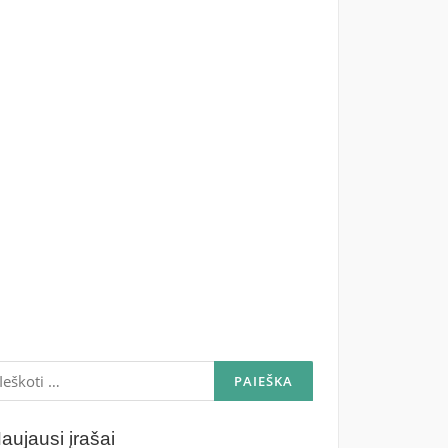
škoti:
aujausi įrašai