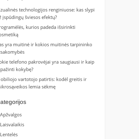
izualinės technologijos renginiuose: kas slypi
ž įspūdingų šviesos efektų?
rogramėlės, kurios padeda išsirinkti
osmetiką
as yra muitinė ir kokios muitinės tarpininko
tsakomybės
okie telefono pakrovėjai yra saugiausi ir kaip
tpažinti kokybę?
obiliojo vartotojo patirtis: kodėl greitis ir
ikrosąveikos lemia sėkmę
ategorijos
Apžvalgos
Laisvalaikis
Lentelės