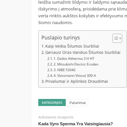
leidžia sumažinti šildymo ir šaldymo sąnaudas
išskyrimo į atmosferą, prisidėdama prie klima
verta rinktis aukštos kokybės ir efektyvumo 
šiomis naudomis.
Puslapio turinys
Kaip Veikia Šilumos Siurbliai
Geriausi Oras-Vanduo Šilumos Siurbliai
1. Daikin Altherma 3 H HT
2. Mitsubishi Electric Ecodan
3. NIBE F2040
4. Viessmann Vitocal 300-A
Privalumai ir Aplinkos Draudimai
Patarimai
KATEGORIJOS
Ankstesnis straipsnis
Kada Vyro Sperma Yra Vaisingiausia?