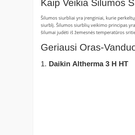
Kaip Veikia Šilumos Si
Šilumos siurbliai yra įrenginiai, kurie perkelt
siurblį. Šilumos siurblių veikimo principas y
šilumai judėti iš žemesnės temperatūros sriti
Geriausi Oras-Vanduo 
1.
Daikin Altherma 3 H HT