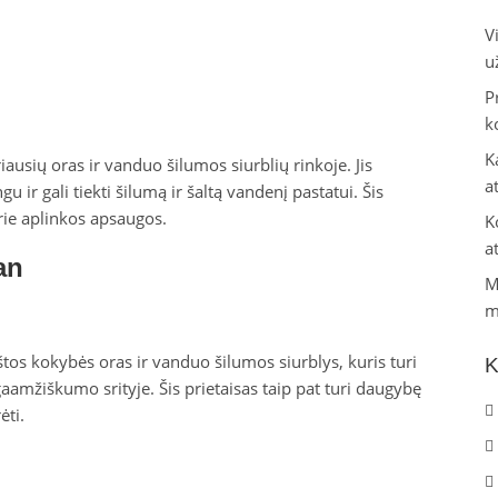
V
u
P
k
K
ausių oras ir vanduo šilumos siurblių rinkoje. Jis
a
 ir gali tiekti šilumą ir šaltą vandenį pastatui. Šis
rie aplinkos apsaugos.
K
a
an
M
m
tos kokybės oras ir vanduo šilumos siurblys, kuris turi
K
aamžiškumo srityje. Šis prietaisas taip pat turi daugybę
ėti.