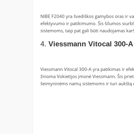
NIBE F2040 yra švediškos gamybos oras ir van
efektyvumo ir patikimumo. Šis šilumos siurbl
sistemoms, taip pat gali būti naudojamas ka
4.
Viessmann Vitocal 300-A
Viessmann Vitocal 300-A yra patikimas ir efek
žinoma Vokietijos įmonė Viessmann. Šis prietai
šeimyninėms namų sistemoms ir turi aukštą e