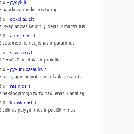
čiū –
gydyk.lt
ž naudingą medicinos turinį
čiū –
apkeliauk.lt
ž įkvepiančias kelionių idėjas ir maršrutus
čiū –
autozinios.lt
ž automobilių naujienas ir patarimus
čiū –
savasukis.lt
ž žemės ūkio žinias ir praktiką
čiū –
gyvunupasaulis.lt
ž turinį apie augintinius ir laukinę gamtą
čiū –
ntzinios.lt
ž nekilnojamojo turto naujienas ir analizę
čiū –
kuoskiriasi.lt
ž aiškius palyginimus ir paaiškinimus