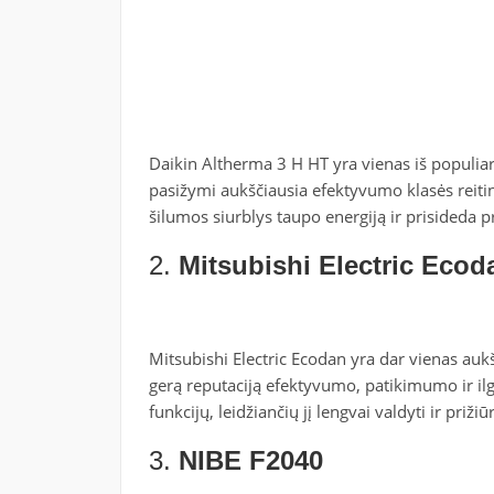
Daikin Altherma 3 H HT yra vienas iš populiari
pasižymi aukščiausia efektyvumo klasės reitingu
šilumos siurblys taupo energiją ir prisideda p
2.
Mitsubishi Electric Ecod
Mitsubishi Electric Ecodan yra dar vienas aukš
gerą reputaciją efektyvumo, patikimumo ir ilg
funkcijų, leidžiančių jį lengvai valdyti ir prižiūr
3.
NIBE F2040