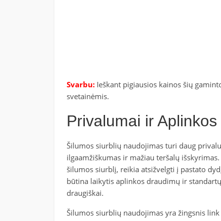
Svarbu:
Ieškant pigiausios kainos šių gamin
svetainėmis.
Privalumai ir Aplinko
Šilumos siurblių naudojimas turi daug prival
ilgaamžiškumas ir mažiau teršalų išskyrimas. 
šilumos siurblį, reikia atsižvelgti į pastato dyd
būtina laikytis aplinkos draudimų ir standart
draugiškai.
Šilumos siurblių naudojimas yra žingsnis link