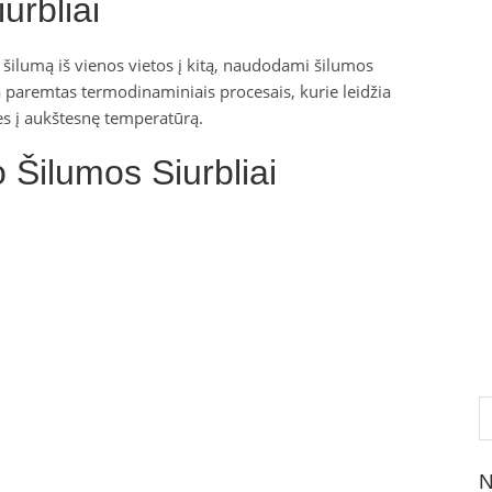
urbliai
ų šilumą iš vienos vietos į kitą, naudodami šilumos
ra paremtas termodinaminiais procesais, kurie leidžia
es į aukštesnę temperatūrą.
Šilumos Siurbliai
Ie
N