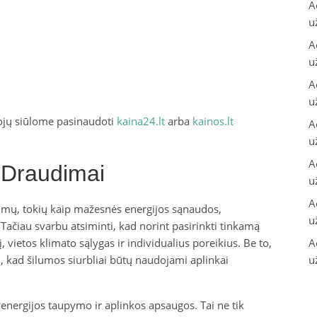
A
u
A
u
A
u
tojų siūlome pasinaudoti
kaina24.lt
arba
kainos.lt
A
u
A
s Draudimai
u
A
umų, tokių kaip mažesnės energijos sąnaudos,
u
Tačiau svarbu atsiminti, kad norint pasirinkti tinkamą
į, vietos klimato sąlygas ir individualius poreikius. Be to,
A
ų, kad šilumos siurbliai būtų naudojami aplinkai
u
 energijos taupymo ir aplinkos apsaugos. Tai ne tik