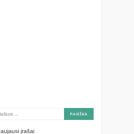
škoti:
aujausi įrašai