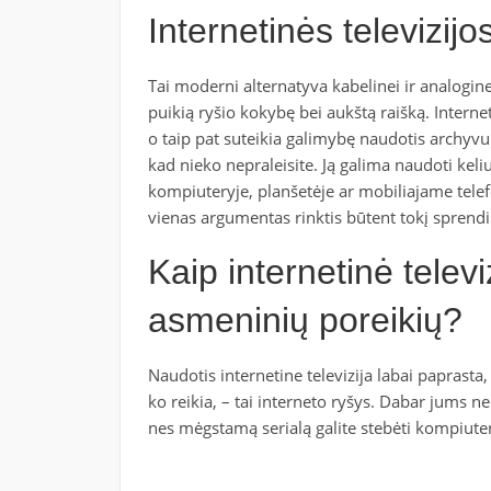
Internetinės televizijo
Tai moderni alternatyva kabelinei ir analoginei 
puikią ryšio kokybę bei aukštą raišką. Internet
o taip pat suteikia galimybę naudotis archyvu ir 
kad nieko nepraleisite. Ją galima naudoti keli
kompiuteryje, planšetėje ar mobiliajame telefon
vienas argumentas rinktis būtent tokį spre
Kaip internetinė televiz
asmeninių poreikių?
Naudotis internetine televizija labai paprasta
ko reikia, – tai interneto ryšys. Dabar jums n
nes mėgstamą serialą galite stebėti kompiuter