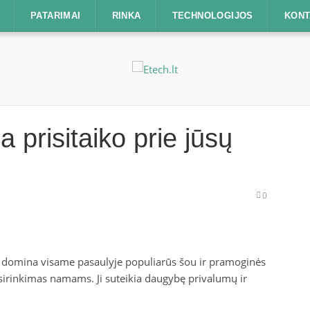
PATARIMAI
RINKA
TECHNOLOGIJOS
KONT
ja prisitaiko prie jūsų
0
us domina visame pasaulyje populiarūs šou ir pramoginės
sirinkimas namams. Ji suteikia daugybę privalumų ir