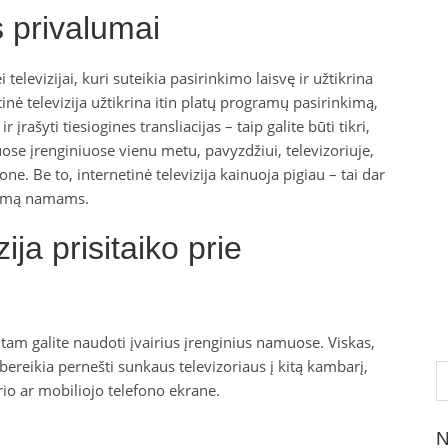
s privalumai
televizijai, kuri suteikia pasirinkimo laisvę ir užtikrina
inė televizija užtikrina itin platų programų pasirinkimą,
įrašyti tiesiogines transliacijas – taip galite būti tikri,
uose įrenginiuose vienu metu, pavyzdžiui, televizoriuje,
e. Be to, internetinė televizija kainuoja pigiau – tai dar
ndimą namams.
ija prisitaiko prie
, tam galite naudoti įvairius įrenginius namuose. Viskas,
ebereikia pernešti sunkaus televizoriaus į kitą kambarį,
Ie
io ar mobiliojo telefono ekrane.
N