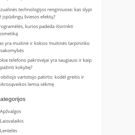
izualinės technologijos renginiuose: kas slypi
ž įspūdingų šviesos efektų?
rogramėlės, kurios padeda išsirinkti
osmetiką
as yra muitinė ir kokios muitinės tarpininko
tsakomybės
okie telefono pakrovėjai yra saugiausi ir kaip
tpažinti kokybę?
obiliojo vartotojo patirtis: kodėl greitis ir
ikrosąveikos lemia sėkmę
ategorijos
Apžvalgos
Laisvalaikis
Lentelės