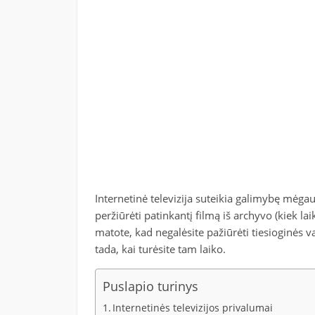
Internetinė televizija suteikia galimybę mėgauti
peržiūrėti patinkantį filmą iš archyvo (kiek la
matote, kad negalėsite pažiūrėti tiesioginės varž
tada, kai turėsite tam laiko.
Puslapio turinys
Internetinės televizijos privalumai