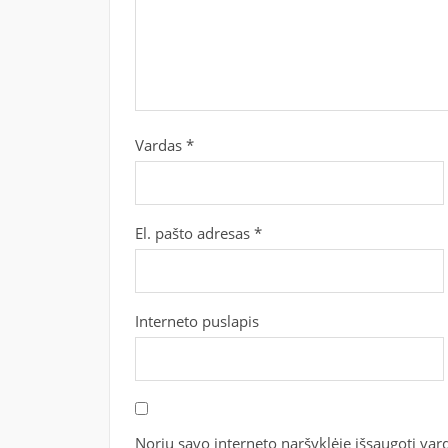
Vardas
*
El. pašto adresas
*
Interneto puslapis
Noriu savo interneto naršyklėje išsaugoti vardą