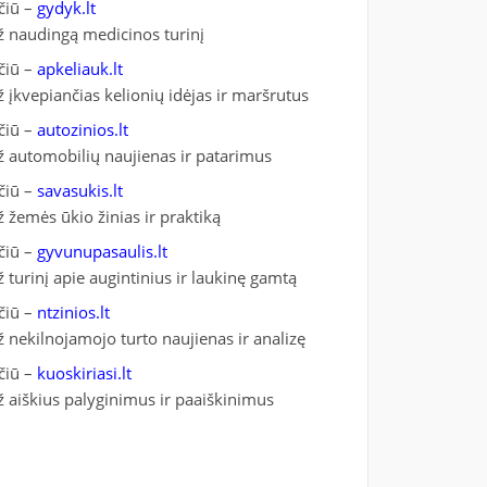
čiū –
gydyk.lt
ž naudingą medicinos turinį
čiū –
apkeliauk.lt
ž įkvepiančias kelionių idėjas ir maršrutus
čiū –
autozinios.lt
ž automobilių naujienas ir patarimus
čiū –
savasukis.lt
ž žemės ūkio žinias ir praktiką
čiū –
gyvunupasaulis.lt
ž turinį apie augintinius ir laukinę gamtą
čiū –
ntzinios.lt
ž nekilnojamojo turto naujienas ir analizę
čiū –
kuoskiriasi.lt
ž aiškius palyginimus ir paaiškinimus