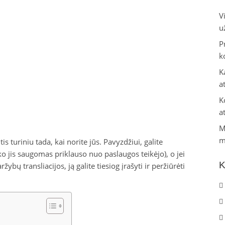
V
u
P
k
K
a
K
a
M
m
s turiniu tada, kai norite jūs. Pavyzdžiui, galite
iko jis saugomas priklauso nuo paslaugos teikėjo), o jei
K
ybų transliacijos, ją galite tiesiog įrašyti ir peržiūrėti