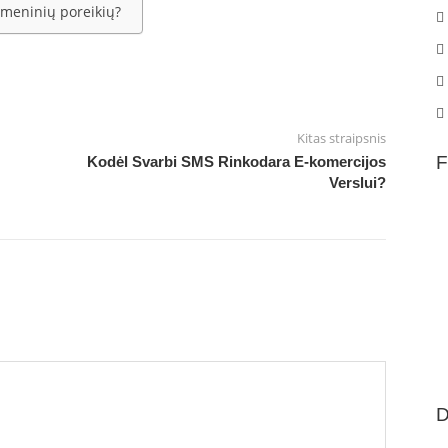
asmeninių poreikių?
Kitas straipsnis
F
Kodėl Svarbi SMS Rinkodara E-komercijos
Verslui?
D