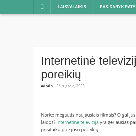
Praleisti
LAISVALAIKIS
PASIDARYK PATS
Internetinė televizi
poreikių
admin
26 rugsėjo, 2023
Norite mėgautis naujausiais filmais? O gal j
laidos?
Internetinė televizija
yra geriausias pa
prisitaiko prie jūsų poreikių.