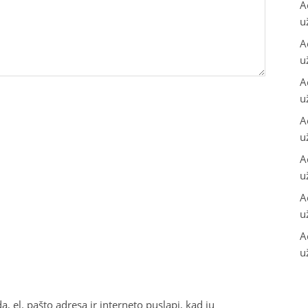
A
u
A
u
A
u
A
u
A
u
A
u
A
u
, el. pašto adresą ir interneto puslapį, kad jų