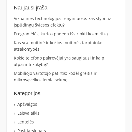
Naujausi įrašai
Vizualinės technologijos renginiuose: kas slypi už
įspūdingų šviesos efektų?
Programėlės, kurios padeda išsirinkti kosmetiką
Kas yra muitinė ir kokios muitinės tarpininko
atsakomybės
Kokie telefono pakrovėjai yra saugiausi ir kaip
atpažinti kokybę?
Mobiliojo vartotojo patirtis: kodėl greitis ir
mikrosąveikos lemia sėkmę
Kategorijos
Apžvalgos
Laisvalaikis
Lentelės
Pasidaryk pats