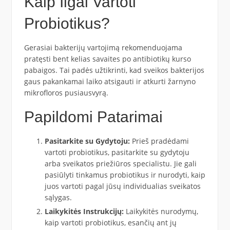
Kaip Ilgai Vartoti
Probiotikus?
Gerasiai bakterijų vartojimą rekomenduojama
pratęsti bent kelias savaites po antibiotikų kurso
pabaigos. Tai padės užtikrinti, kad sveikos bakterijos
gaus pakankamai laiko atsigauti ir atkurti žarnyno
mikrofloros pusiausvyrą.
Papildomi Patarimai
Pasitarkite su Gydytoju:
Prieš pradėdami
vartoti probiotikus, pasitarkite su gydytoju
arba sveikatos priežiūros specialistu. Jie gali
pasiūlyti tinkamus probiotikus ir nurodyti, kaip
juos vartoti pagal jūsų individualias sveikatos
sąlygas.
Laikykitės Instrukcijų:
Laikykitės nurodymų,
kaip vartoti probiotikus, esančių ant jų