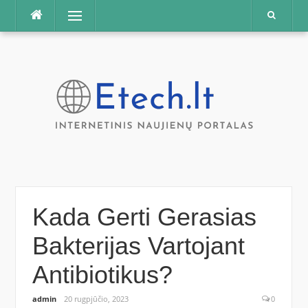
Praleisti
Meniu
Kada Gerti Gerasias
Bakterijas Vartojant
Antibiotikus?
admin
20 rugpjūčio, 2023
0