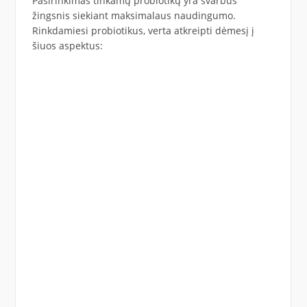
Pasirinkimas tinkamų probiotikų yra svarbus
žingsnis siekiant maksimalaus naudingumo.
Rinkdamiesi probiotikus, verta atkreipti dėmesį į
šiuos aspektus: