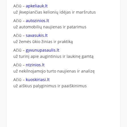
Ačiū –
apkeliauk.lt
už įkvepiančias kelionių idėjas ir maršrutus
Ačiū –
autozinios.lt
už automobilių naujienas ir patarimus
Ačiū –
savasukis.lt
už žemės ūkio žinias ir praktiką
Ačiū –
gyvunupasaulis.lt
už turinį apie augintinius ir laukinę gamtą
Ačiū –
ntzinios.lt
už nekilnojamojo turto naujienas ir analizę
Ačiū –
kuoskiriasi.lt
už aiškius palyginimus ir paaiškinimus