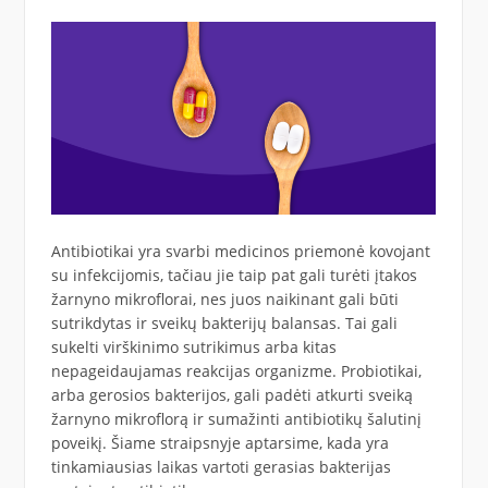
Antibiotikai yra svarbi medicinos priemonė kovojant
su infekcijomis, tačiau jie taip pat gali turėti įtakos
žarnyno mikroflorai, nes juos naikinant gali būti
sutrikdytas ir sveikų bakterijų balansas. Tai gali
sukelti virškinimo sutrikimus arba kitas
nepageidaujamas reakcijas organizme. Probiotikai,
arba gerosios bakterijos, gali padėti atkurti sveiką
žarnyno mikroflorą ir sumažinti antibiotikų šalutinį
poveikį. Šiame straipsnyje aptarsime, kada yra
tinkamiausias laikas vartoti gerasias bakterijas