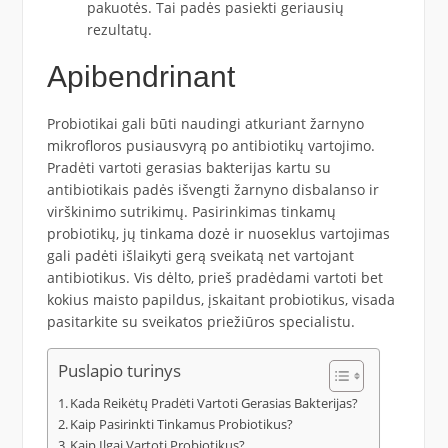
pakuotės. Tai padės pasiekti geriausių
rezultatų.
Apibendrinant
Probiotikai gali būti naudingi atkuriant žarnyno
mikrofloros pusiausvyrą po antibiotikų vartojimo.
Pradėti vartoti gerasias bakterijas kartu su
antibiotikais padės išvengti žarnyno disbalanso ir
virškinimo sutrikimų. Pasirinkimas tinkamų
probiotikų, jų tinkama dozė ir nuoseklus vartojimas
gali padėti išlaikyti gerą sveikatą net vartojant
antibiotikus. Vis dėlto, prieš pradėdami vartoti bet
kokius maisto papildus, įskaitant probiotikus, visada
pasitarkite su sveikatos priežiūros specialistu.
Puslapio turinys
Kada Reikėtų Pradėti Vartoti Gerasias Bakterijas?
Kaip Pasirinkti Tinkamus Probiotikus?
Kaip Ilgai Vartoti Probiotikus?