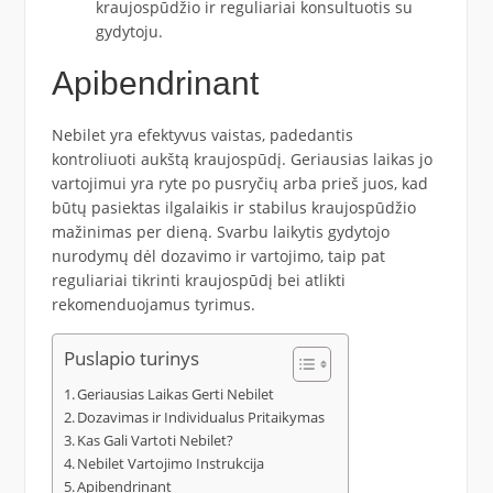
kraujospūdžio ir reguliariai konsultuotis su
gydytoju.
Apibendrinant
Nebilet yra efektyvus vaistas, padedantis
kontroliuoti aukštą kraujospūdį. Geriausias laikas jo
vartojimui yra ryte po pusryčių arba prieš juos, kad
būtų pasiektas ilgalaikis ir stabilus kraujospūdžio
mažinimas per dieną. Svarbu laikytis gydytojo
nurodymų dėl dozavimo ir vartojimo, taip pat
reguliariai tikrinti kraujospūdį bei atlikti
rekomenduojamus tyrimus.
Puslapio turinys
Geriausias Laikas Gerti Nebilet
Dozavimas ir Individualus Pritaikymas
Kas Gali Vartoti Nebilet?
Nebilet Vartojimo Instrukcija
Apibendrinant