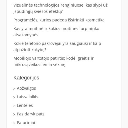
Vizualinės technologijos renginiuose: kas slypi už
įspūdingų šviesos efektų?
Programėlės, kurios padeda išsirinkti kosmetiką
Kas yra muitinė ir kokios muitinės tarpininko
atsakomybės
Kokie telefono pakrovėjai yra saugiausi ir kaip
atpažinti kokybę?
Mobiliojo vartotojo patirtis: kodėl greitis ir
mikrosąveikos lemia sėkmę
Kategorijos
Apžvalgos
Laisvalaikis
Lentelės
Pasidaryk pats
Patarimai