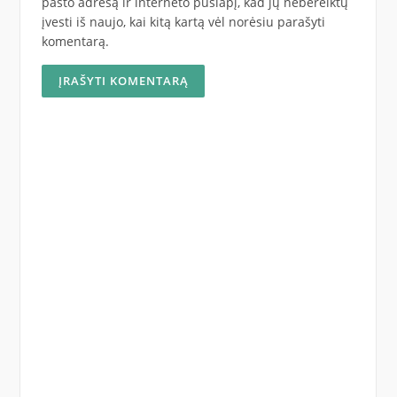
pašto adresą ir interneto puslapį, kad jų nebereiktų
įvesti iš naujo, kai kitą kartą vėl norėsiu parašyti
komentarą.