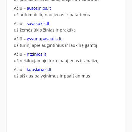
Ačiū –
autozinios.lt
už automobilių naujienas ir patarimus
Ačiū –
savasukis.lt
už žemės ūkio žinias ir praktiką
Ačiū –
gyvunupasaulis.lt
už turinį apie augintinius ir laukinę gamtą
Ačiū –
ntzinios.lt
už nekilnojamojo turto naujienas ir analizę
Ačiū –
kuoskiriasi.lt
už aiškius palyginimus ir paaiškinimus