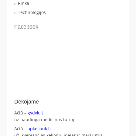
Rinka
Technologijos
Facebook
Dėkojame
Ačiū –
gydyk.lt
už naudingą medicinos turinį
Ačiū –
apkeliauk.lt
už įkvepiančias kelionių idėjas ir maršrutus