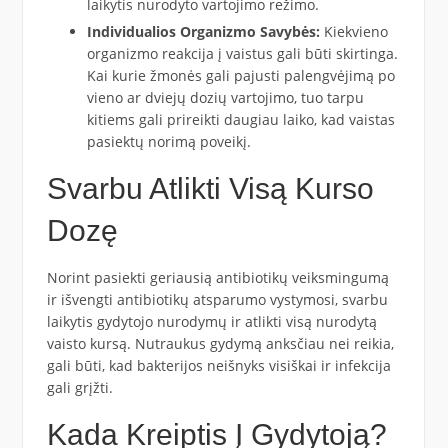
laikytis nurodyto vartojimo režimo.
Individualios Organizmo Savybės:
Kiekvieno
organizmo reakcija į vaistus gali būti skirtinga.
Kai kurie žmonės gali pajusti palengvėjimą po
vieno ar dviejų dozių vartojimo, tuo tarpu
kitiems gali prireikti daugiau laiko, kad vaistas
pasiektų norimą poveikį.
Svarbu Atlikti Visą Kurso
Dozę
Norint pasiekti geriausią antibiotikų veiksmingumą
ir išvengti antibiotikų atsparumo vystymosi, svarbu
laikytis gydytojo nurodymų ir atlikti visą nurodytą
vaisto kursą. Nutraukus gydymą anksčiau nei reikia,
gali būti, kad bakterijos neišnyks visiškai ir infekcija
gali grįžti.
Kada Kreiptis Į Gydytoją?