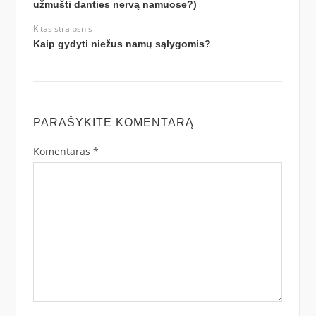
užmušti danties nervą namuose?)
Kitas straipsnis
Kaip gydyti niežus namų sąlygomis?
PARAŠYKITE KOMENTARĄ
Komentaras
*