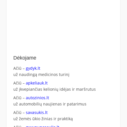
Dėkojame
Ačiū –
gydyk.lt
už naudingą medicinos turinį
Ačiū –
apkeliauk.lt
už įkvepiančias kelionių idėjas ir maršrutus
Ačiū –
autozinios.lt
už automobilių naujienas ir patarimus
Ačiū –
savasukis.lt
už žemės ūkio žinias ir praktiką