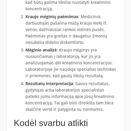
kad būtų galima tiksliai nustatyti kreatinino
koncentraciją.
Kraujo mėginių paėmimas
: Medicinos
darbuotojas pašalina mažą kraujo kiekį iš
venos, dažniausiai rankos vidinės pusės.
Paėmimas yra greitas ir daugeliui žmonių
nesukelia didelio diskomforto.
Mėginio analizė
: Kraujo mėginys yra
nusiunčiamas į laboratoriją, kur jis yra
analizuojamas dėl kreatinino koncentracijos.
Laboratorijoje jie naudoja specialias technikas
ir priemones, kad gautų tikslų rezultatą.
Rezultatų interpretacija
: Gavus rezultatus,
gydytojas arba laboratorijos specialistas
pateiks jums informaciją apie jūsų kreatinino
koncentraciją. Tai gali būti išreikšta tam tikra
skaičine vertė ir palyginta su normomis.
Kodėl svarbu atlikti