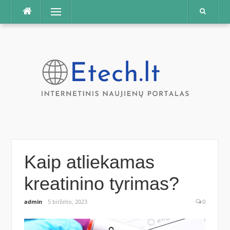
Praleisti
Meniu
Kaip atliekamas
kreatinino tyrimas?
admin
5 birželio, 2023
0