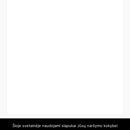
Šioje svetainėje naudojami slapukai Jūsų naršymo kokybei
© 2026 Etech.lt. Visos teisės saugomos.