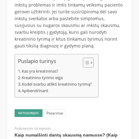
inkstų problemas ir imtis tinkamų veiksmų paciento
gerovei užtikrinti. Jei turite susirūpinimą dėl savo
inkstų sveikatos arba pastebite simptomus,
susijusius su nugaros skausmu ar inkstų skausmu,
svarbu kreiptis į gydytoją, kuris gali nurodyti
kreatinino tyrimą ir kitus tinkamus tyrimus norint
gauti tikslią diagnozę ir gydymo planą.
Puslapio turinys
Kas yra kreatininas?
Kreatinino tyrimo eiga
Kodėl svarbu atlikti kreatinino tyrimą?
Apibendrinant
Patarimai
KATEGORIJOS
Ankstesnis straipsnis
Kaip numalšinti dantų skausmą namuose? (Kaip