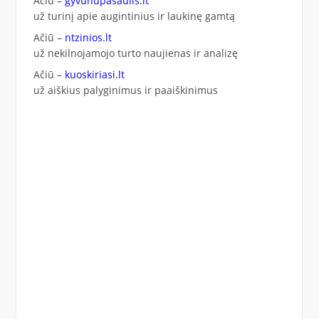
Ačiū –
gyvunupasaulis.lt
už turinį apie augintinius ir laukinę gamtą
Ačiū –
ntzinios.lt
už nekilnojamojo turto naujienas ir analizę
Ačiū –
kuoskiriasi.lt
už aiškius palyginimus ir paaiškinimus