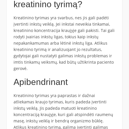
kreatinino tyrimą?
Kreatinino tyrimas yra svarbus, nes jis gali padėti
įvertinti inkstų veiklą. Jei inkstai neveikia tinkamai,
kreatinino koncentracija kraujyje gali pakisti. Tai gali
rodyti įvairias inkstų ligas, tokius kaip inkstų
nepakankamumas arba lėtinė inkstų liga. Atlikus
kreatinino tyrimą ir analizuojant jo rezultatus,
gydytojai gali nustatyti galimas inkstų problemas ir
imtis tinkamų veiksmų, kad būtų užtikrinta paciento
gerovė.
Apibendrinant
Kreatinino tyrimas yra paprastas ir dažnai
atliekamas kraujo tyrimas, kuris padeda įvertinti
inkstų veiklą. Jis padeda matuoti kreatinino
koncentraciją kraujyje, kuri gali atspindėti raumenų
masę, inkstų veiklą ir bendrą organizmo būklę.
Atlikus kreatinino tyrimą, galima įvertinti galimas