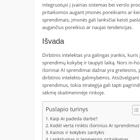
integruotųsi į įvairias sistemas bei verslo proc
pritaikomos augant įmonės poreikiams ar keič
sprendimais, įmonės gali lanksčiai keisti pas
augančius poreikius ar naujas tendencijas.
Išvada
Dirbtinis intelektas yra galingas įrankis, kur
sprendimų kokybę ir taupyti laiką. Nors in-hou
išoriniai AI sprendimai dažnai yra greitesnis, 
dirbtinio intelekto galimybėmis. Atsižvelgiant 
sprendimus, tokia strategija gali tapti pagri
sėkmę skaitmeninėje rinkoje.
Puslapio turinys
Kaip AI padeda darbe?
Kodėl verta rinktis išorinius AI sprendimus
Kainos ir kokybės santykis
Lankstumas ir lengvesnis pritaikymas