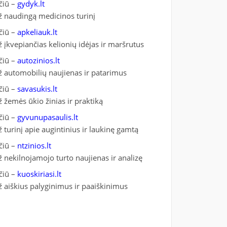
čiū –
gydyk.lt
ž naudingą medicinos turinį
čiū –
apkeliauk.lt
ž įkvepiančias kelionių idėjas ir maršrutus
čiū –
autozinios.lt
ž automobilių naujienas ir patarimus
čiū –
savasukis.lt
ž žemės ūkio žinias ir praktiką
čiū –
gyvunupasaulis.lt
ž turinį apie augintinius ir laukinę gamtą
čiū –
ntzinios.lt
ž nekilnojamojo turto naujienas ir analizę
čiū –
kuoskiriasi.lt
ž aiškius palyginimus ir paaiškinimus