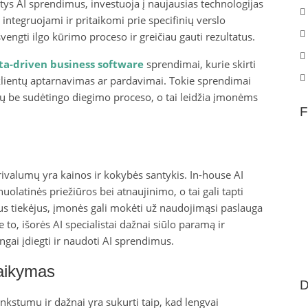
antys AI sprendimus, investuoja į naujausias technologijas
i integruojami ir pritaikomi prie specifinių verslo
engti ilgo kūrimo proceso ir greičiau gauti rezultatus.
ta-driven business software
sprendimai, kurie skirti
 klientų aptarnavimas ar pardavimai. Tokie sprendimai
kių be sudėtingo diegimo proceso, o tai leidžia įmonėms
F
rivalumų yra kainos ir kokybės santykis. In-house AI
uolatinės priežiūros bei atnaujinimo, o tai gali tapti
ius tiekėjus, įmonės gali mokėti už naudojimąsi paslauga
e to, išorės AI specialistai dažnai siūlo paramą ir
ngai įdiegti ir naudoti AI sprendimus.
taikymas
D
nkstumu ir dažnai yra sukurti taip, kad lengvai