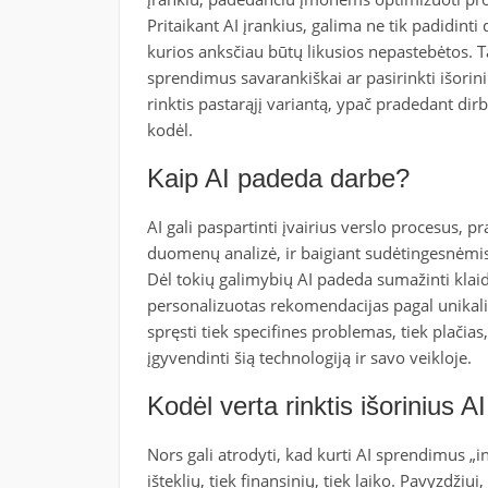
Pritaikant AI įrankius, galima ne tik padidint
kurios anksčiau būtų likusios nepastebėtos. T
sprendimus savarankiškai ar pasirinkti išorin
rinktis pastarąjį variantą, ypač pradedant dirbt
kodėl.
Kaip AI padeda darbe?
AI gali paspartinti įvairius verslo procesus,
duomenų analizė, ir baigiant sudėtingesnėmis
Dėl tokių galimybių AI padeda sumažinti klaid
personalizuotas rekomendacijas pagal unikal
spręsti tiek specifines problemas, tiek plačia
įgyvendinti šią technologiją ir savo veikloje.
Kodėl verta rinktis išorinius 
Nors gali atrodyti, kad kurti AI sprendimus „in
išteklių, tiek finansinių, tiek laiko. Pavyzdžiui