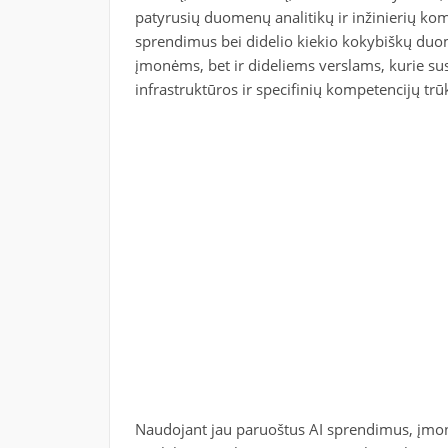
patyrusių duomenų analitikų ir inžinierių kom
sprendimus bei didelio kiekio kokybiškų duom
įmonėms, bet ir dideliems verslams, kurie su
infrastruktūros ir specifinių kompetencijų tr
Naudojant jau paruoštus AI sprendimus, įmonė