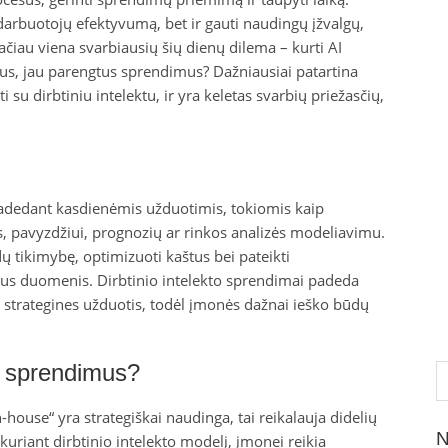
i darbuotojų efektyvumą, bet ir gauti naudingų įžvalgų,
ačiau viena svarbiausių šių dienų dilema – kurti AI
ius, jau parengtus sprendimus? Dažniausiai patartina
i su dirbtiniu intelektu, ir yra keletas svarbių priežasčių,
 pradedant kasdienėmis užduotimis, tokiomis kaip
, pavyzdžiui, prognozių ar rinkos analizės modeliavimu.
ų tikimybę, optimizuoti kaštus bei pateikti
ius duomenis. Dirbtinio intelekto sprendimai padeda
s, strategines užduotis, todėl įmonės dažnai ieško būdų
Ie
AI sprendimus?
-house“ yra strategiškai naudinga, tai reikalauja didelių
N
, kuriant dirbtinio intelekto modelį, įmonei reikia