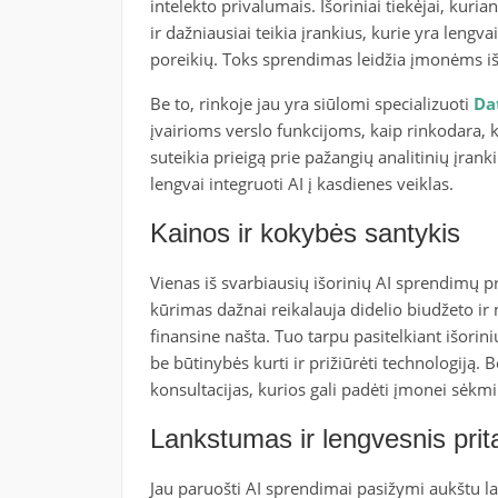
intelekto privalumais. Išoriniai tiekėjai, kuri
ir dažniausiai teikia įrankius, kurie yra lengva
poreikių. Toks sprendimas leidžia įmonėms išv
Be to, rinkoje jau yra siūlomi specializuoti
Da
įvairioms verslo funkcijoms, kaip rinkodara,
suteikia prieigą prie pažangių analitinių įran
lengvai integruoti AI į kasdienes veiklas.
Kainos ir kokybės santykis
Vienas iš svarbiausių išorinių AI sprendimų p
kūrimas dažnai reikalauja didelio biudžeto ir n
finansine našta. Tuo tarpu pasitelkiant išorin
be būtinybės kurti ir prižiūrėti technologiją. B
konsultacijas, kurios gali padėti įmonei sėkmi
Lankstumas ir lengvesnis pri
Jau paruošti AI sprendimai pasižymi aukštu la