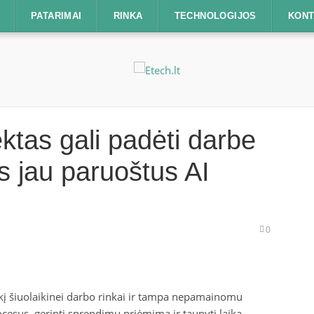
PATARIMAI
RINKA
TECHNOLOGIJOS
KONT
lektas gali padėti darbe
tis jau paruoštus AI
0
eikį šiuolaikinei darbo rinkai ir tampa nepamainomu
esus, gerinti sprendimų priėmimą ir taupyti laiką.