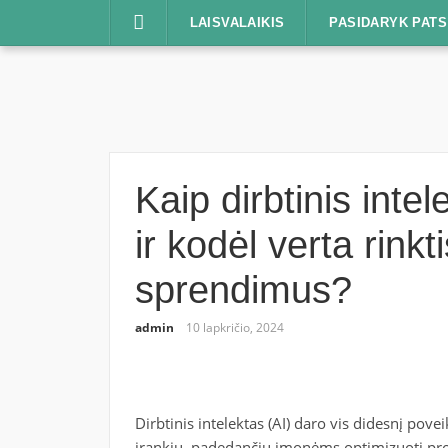
Praleisti
LAISVALAIKIS
PASIDARYK PATS
Kaip dirbtinis inte
ir kodėl verta rink
sprendimus?
admin
10 lapkričio, 2024
Dirbtinis intelektas (AI) daro vis didesnį pov
įrankiu, padedančiu įmonėms optimizuoti proc