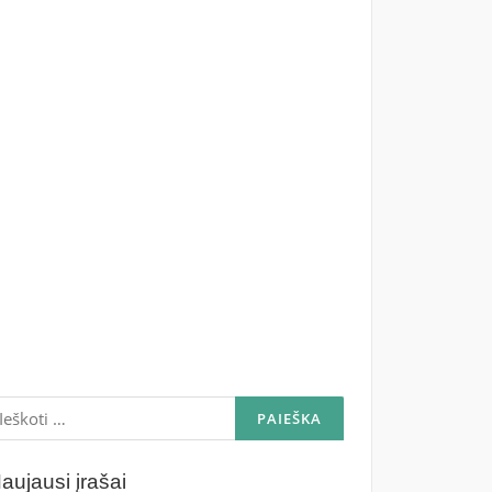
škoti:
aujausi įrašai