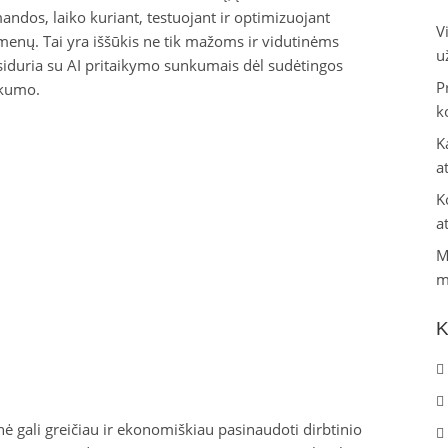
andos, laiko kuriant, testuojant ir optimizuojant
V
enų. Tai yra iššūkis ne tik mažoms ir vidutinėms
u
siduria su AI pritaikymo sunkumais dėl sudėtingos
P
ūkumo.
k
K
a
K
a
M
m
K
 gali greičiau ir ekonomiškiau pasinaudoti dirbtinio