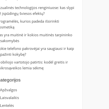
izualinės technologijos renginiuose: kas slypi
ž įspūdingų šviesos efektų?
rogramėlės, kurios padeda išsirinkti
osmetiką
as yra muitinė ir kokios muitinės tarpininko
tsakomybės
okie telefono pakrovėjai yra saugiausi ir kaip
tpažinti kokybę?
obiliojo vartotojo patirtis: kodėl greitis ir
ikrosąveikos lemia sėkmę
ategorijos
Apžvalgos
Laisvalaikis
Lentelės