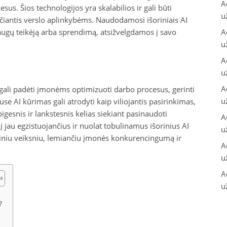
A
esus. Šios technologijos yra skalabilios ir gali būti
u
iantis verslo aplinkybėms. Naudodamosi išoriniais AI
laugų teikėją arba sprendimą, atsižvelgdamos į savo
A
u
A
u
A
is gali padėti įmonėms optimizuoti darbo procesus, gerinti
u
se AI kūrimas gali atrodyti kaip viliojantis pasirinkimas,
pigesnis ir lankstesnis kelias siekiant pasinaudoti
A
į jau egzistuojančius ir nuolat tobulinamus išorinius AI
u
ndiniu veiksniu, lemiančiu įmonės konkurencingumą ir
A
u
A
u
?