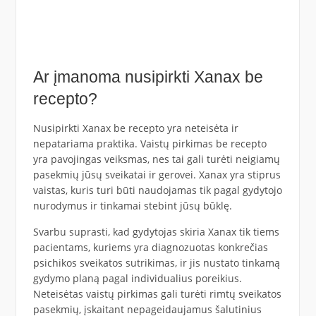
Ar įmanoma nusipirkti Xanax be
recepto?
Nusipirkti Xanax be recepto yra neteisėta ir
nepatariama praktika. Vaistų pirkimas be recepto
yra pavojingas veiksmas, nes tai gali turėti neigiamų
pasekmių jūsų sveikatai ir gerovei. Xanax yra stiprus
vaistas, kuris turi būti naudojamas tik pagal gydytojo
nurodymus ir tinkamai stebint jūsų būklę.
Svarbu suprasti, kad gydytojas skiria Xanax tik tiems
pacientams, kuriems yra diagnozuotas konkrečias
psichikos sveikatos sutrikimas, ir jis nustato tinkamą
gydymo planą pagal individualius poreikius.
Neteisėtas vaistų pirkimas gali turėti rimtų sveikatos
pasekmių, įskaitant nepageidaujamus šalutinius