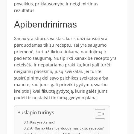
poveikius, priklausomybę ir netgi mirtinus
rezultatus.
Apibendrinimas
Xanax yra stiprus vaistas, kuris dažniausiai yra
parduodamas tik su receptu. Tai yra saugumo
priemonė, kuri užtikrina tinkamą naudojimą ir
paciento saugumą. Nusipirkti Xanax be recepto yra
neteisėta ir nepatariama praktika, kuri gali turėti
neigiamų pasekmių jūsų sveikatai. Jei turite
susirūpinimų dėl savo psichikos sveikatos arba
manote, kad jums gali prireikti gydymo, svarbu
kreiptis į kvalifikuotą gydytoją, kuris galės jums
padėti ir nustatyti tinkamą gydymo planą.
Puslapio turinys
Kas yra Xanax?
Ar Xanax tikrai parduodamas tik su receptu?