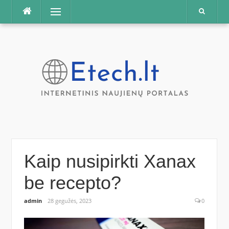
Praleisti
Meniu
Kaip nusipirkti Xanax
be recepto?
admin
28 gegužės, 2023
0