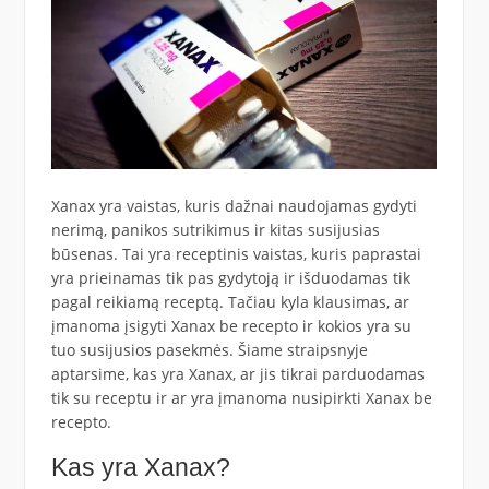
Xanax yra vaistas, kuris dažnai naudojamas gydyti
nerimą, panikos sutrikimus ir kitas susijusias
būsenas. Tai yra receptinis vaistas, kuris paprastai
yra prieinamas tik pas gydytoją ir išduodamas tik
pagal reikiamą receptą. Tačiau kyla klausimas, ar
įmanoma įsigyti Xanax be recepto ir kokios yra su
tuo susijusios pasekmės. Šiame straipsnyje
aptarsime, kas yra Xanax, ar jis tikrai parduodamas
tik su receptu ir ar yra įmanoma nusipirkti Xanax be
recepto.
Kas yra Xanax?