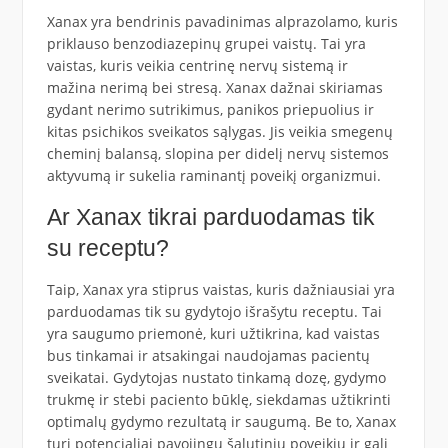
Xanax yra bendrinis pavadinimas alprazolamo, kuris
priklauso benzodiazepinų grupei vaistų. Tai yra
vaistas, kuris veikia centrinę nervų sistemą ir
mažina nerimą bei stresą. Xanax dažnai skiriamas
gydant nerimo sutrikimus, panikos priepuolius ir
kitas psichikos sveikatos sąlygas. Jis veikia smegenų
cheminį balansą, slopina per didelį nervų sistemos
aktyvumą ir sukelia raminantį poveikį organizmui.
Ar Xanax tikrai parduodamas tik
su receptu?
Taip, Xanax yra stiprus vaistas, kuris dažniausiai yra
parduodamas tik su gydytojo išrašytu receptu. Tai
yra saugumo priemonė, kuri užtikrina, kad vaistas
bus tinkamai ir atsakingai naudojamas pacientų
sveikatai. Gydytojas nustato tinkamą dozę, gydymo
trukmę ir stebi paciento būklę, siekdamas užtikrinti
optimalų gydymo rezultatą ir saugumą. Be to, Xanax
turi potencialiai pavojingų šalutinių poveikių ir gali