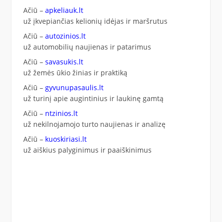
Ačiū –
apkeliauk.lt
už įkvepiančias kelionių idėjas ir maršrutus
Ačiū –
autozinios.lt
už automobilių naujienas ir patarimus
Ačiū –
savasukis.lt
už žemės ūkio žinias ir praktiką
Ačiū –
gyvunupasaulis.lt
už turinį apie augintinius ir laukinę gamtą
Ačiū –
ntzinios.lt
už nekilnojamojo turto naujienas ir analizę
Ačiū –
kuoskiriasi.lt
už aiškius palyginimus ir paaiškinimus