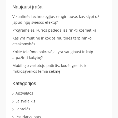
Naujausi įrašai
Vizualinės technologijos renginiuose: kas slypi už
įspūdingų šviesos efektų?
Programėlės, kurios padeda išsirinkti kosmetiką
Kas yra muitinė ir kokios muitinės tarpininko
atsakomybės
Kokie telefono pakrovėjai yra saugiausi ir kaip
atpažinti kokybę?
Mobiliojo vartotojo patirtis: kodėl greitis ir
mikrosąveikos lemia sėkmę
Kategorijos
Apžvalgos
Laisvalaikis
Lentelės
Pasidaryk pats