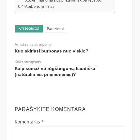
Ar įmanoma nusipirkti Xanax be recepto?
Apibendrinimas
Patarimai
KATEGORIJOS
Ankstesnis straipsnis
Kuo skiriasi burbonas nuo viskio?
Kitas straipsnis
Kaip sumažinti rūgštingumą liaudiškai
(natūraliomis priemonėmis)?
PARAŠYKITE KOMENTARĄ
Komentaras
*