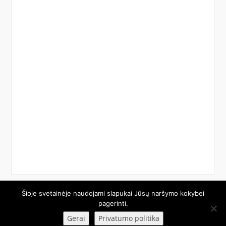
Šioje svetainėje naudojami slapukai Jūsų naršymo kokybei
© 2026 Etech.lt. Visos teisės saugomos.
pagerinti.
Gerai
Privatumo politika