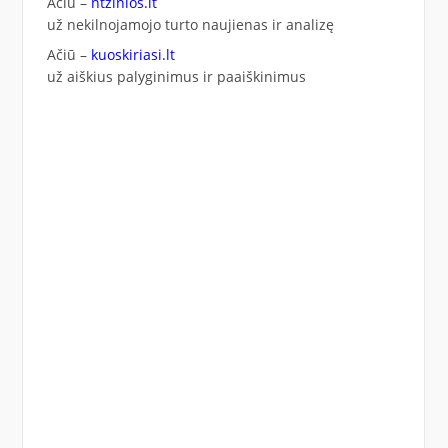
Ačiū –
ntzinios.lt
už nekilnojamojo turto naujienas ir analizę
Ačiū –
kuoskiriasi.lt
už aiškius palyginimus ir paaiškinimus