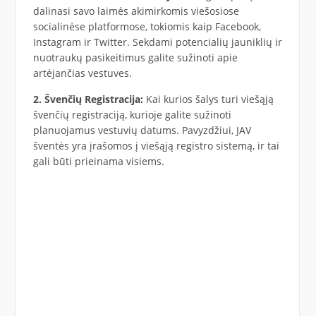
dalinasi savo laimės akimirkomis viešosiose
socialinėse platformose, tokiomis kaip Facebook,
Instagram ir Twitter. Sekdami potencialių jauniklių ir
nuotraukų pasikeitimus galite sužinoti apie
artėjančias vestuves.
2. Švenčių Registracija:
Kai kurios šalys turi viešąją
švenčių registraciją, kurioje galite sužinoti
planuojamus vestuvių datums. Pavyzdžiui, JAV
šventės yra įrašomos į viešąją registro sistemą, ir tai
gali būti prieinama visiems.