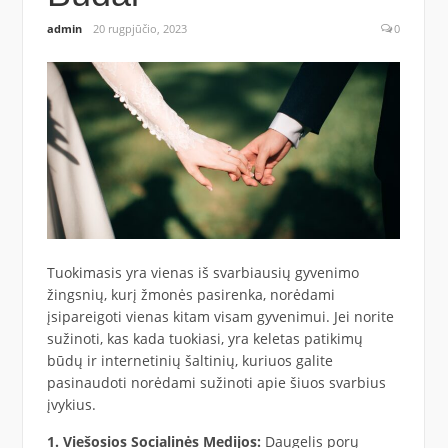
admin
20 rugpjūčio, 2023
0
Tuokimasis yra vienas iš svarbiausių gyvenimo
žingsnių, kurį žmonės pasirenka, norėdami
įsipareigoti vienas kitam visam gyvenimui. Jei norite
sužinoti, kas kada tuokiasi, yra keletas patikimų
būdų ir internetinių šaltinių, kuriuos galite
pasinaudoti norėdami sužinoti apie šiuos svarbius
įvykius.
1. Viešosios Socialinės Medijos:
Daugelis porų