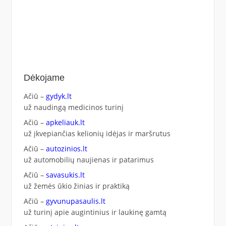
Dėkojame
Ačiū –
gydyk.lt
už naudingą medicinos turinį
Ačiū –
apkeliauk.lt
už įkvepiančias kelionių idėjas ir maršrutus
Ačiū –
autozinios.lt
už automobilių naujienas ir patarimus
Ačiū –
savasukis.lt
už žemės ūkio žinias ir praktiką
Ačiū –
gyvunupasaulis.lt
už turinį apie augintinius ir laukinę gamtą