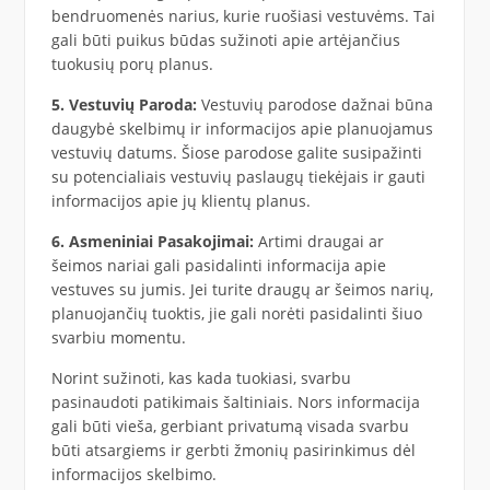
bendruomenės narius, kurie ruošiasi vestuvėms. Tai
gali būti puikus būdas sužinoti apie artėjančius
tuokusių porų planus.
5. Vestuvių Paroda:
Vestuvių parodose dažnai būna
daugybė skelbimų ir informacijos apie planuojamus
vestuvių datums. Šiose parodose galite susipažinti
su potencialiais vestuvių paslaugų tiekėjais ir gauti
informacijos apie jų klientų planus.
6. Asmeniniai Pasakojimai:
Artimi draugai ar
šeimos nariai gali pasidalinti informacija apie
vestuves su jumis. Jei turite draugų ar šeimos narių,
planuojančių tuoktis, jie gali norėti pasidalinti šiuo
svarbiu momentu.
Norint sužinoti, kas kada tuokiasi, svarbu
pasinaudoti patikimais šaltiniais. Nors informacija
gali būti vieša, gerbiant privatumą visada svarbu
būti atsargiems ir gerbti žmonių pasirinkimus dėl
informacijos skelbimo.