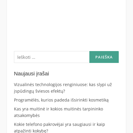
Ieškoti:
Naujausi įrašai
Vizualinės technologijos renginiuose: kas slypi už
įspūdingų šviesos efektų?
Programėlės, kurios padeda išsirinkti kosmetiką
Kas yra muitinė ir kokios muitinės tarpininko
atsakomybės
Kokie telefono pakrovėjai yra saugiausi ir kaip
atpažinti kokybę?