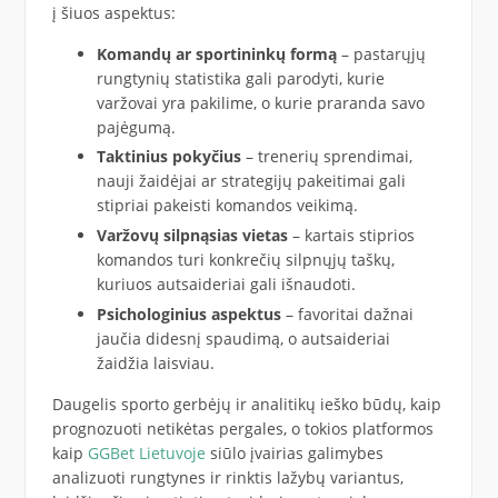
į šiuos aspektus:
Komandų ar sportininkų formą
– pastarųjų
rungtynių statistika gali parodyti, kurie
varžovai yra pakilime, o kurie praranda savo
pajėgumą.
Taktinius pokyčius
– trenerių sprendimai,
nauji žaidėjai ar strategijų pakeitimai gali
stipriai pakeisti komandos veikimą.
Varžovų silpnąsias vietas
– kartais stiprios
komandos turi konkrečių silpnųjų taškų,
kuriuos autsaideriai gali išnaudoti.
Psichologinius aspektus
– favoritai dažnai
jaučia didesnį spaudimą, o autsaideriai
žaidžia laisviau.
Daugelis sporto gerbėjų ir analitikų ieško būdų, kaip
prognozuoti netikėtas pergales, o tokios platformos
kaip
GGBet Lietuvoje
siūlo įvairias galimybes
analizuoti rungtynes ir rinktis lažybų variantus,