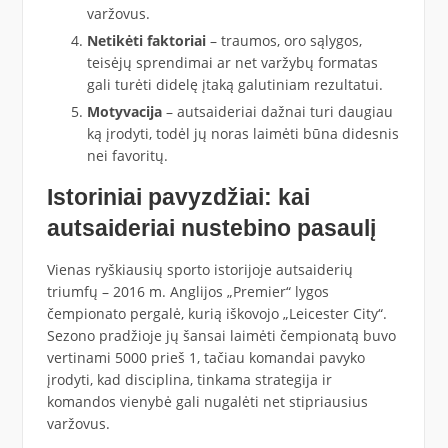
varžovus.
Netikėti faktoriai
– traumos, oro sąlygos,
teisėjų sprendimai ar net varžybų formatas
gali turėti didelę įtaką galutiniam rezultatui.
Motyvacija
– autsaideriai dažnai turi daugiau
ką įrodyti, todėl jų noras laimėti būna didesnis
nei favoritų.
Istoriniai pavyzdžiai: kai
autsaideriai nustebino pasaulį
Vienas ryškiausių sporto istorijoje autsaiderių
triumfų – 2016 m. Anglijos „Premier“ lygos
čempionato pergalė, kurią iškovojo „Leicester City“.
Sezono pradžioje jų šansai laimėti čempionatą buvo
vertinami 5000 prieš 1, tačiau komandai pavyko
įrodyti, kad disciplina, tinkama strategija ir
komandos vienybė gali nugalėti net stipriausius
varžovus.