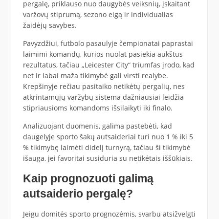
pergalę, priklauso nuo daugybės veiksnių, įskaitant
varžovų stiprumą, sezono eigą ir individualias
žaidėjų savybes.
Pavyzdžiui, futbolo pasaulyje čempionatai paprastai
laimimi komandų, kurios nuolat pasiekia aukštus
rezultatus, tačiau „Leicester City“ triumfas įrodo, kad
net ir labai maža tikimybė gali virsti realybe.
Krepšinyje rečiau pasitaiko netikėtų pergalių, nes
atkrintamųjų varžybų sistema dažniausiai leidžia
stipriausioms komandoms išsilaikyti iki finalo.
Analizuojant duomenis, galima pastebėti, kad
daugelyje sporto šakų autsaideriai turi nuo 1 % iki 5
% tikimybę laimėti didelį turnyrą, tačiau ši tikimybė
išauga, jei favoritai susiduria su netikėtais iššūkiais.
Kaip prognozuoti galimą
autsaiderio pergalę?
Jeigu domitės sporto prognozėmis, svarbu atsižvelgti