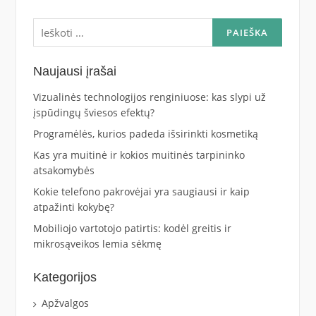
Ieškoti:
Naujausi įrašai
Vizualinės technologijos renginiuose: kas slypi už
įspūdingų šviesos efektų?
Programėlės, kurios padeda išsirinkti kosmetiką
Kas yra muitinė ir kokios muitinės tarpininko
atsakomybės
Kokie telefono pakrovėjai yra saugiausi ir kaip
atpažinti kokybę?
Mobiliojo vartotojo patirtis: kodėl greitis ir
mikrosąveikos lemia sėkmę
Kategorijos
Apžvalgos