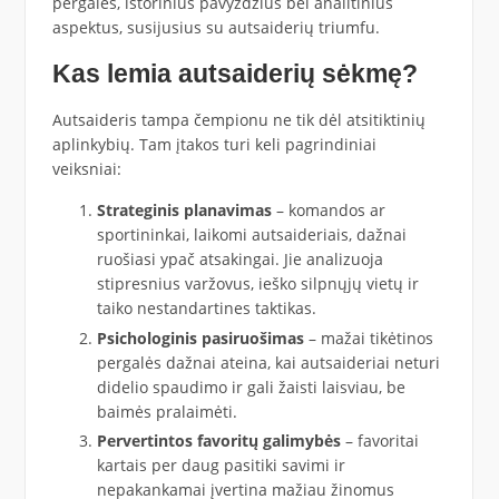
pergales, istorinius pavyzdžius bei analitinius
aspektus, susijusius su autsaiderių triumfu.
Kas lemia autsaiderių sėkmę?
Autsaideris tampa čempionu ne tik dėl atsitiktinių
aplinkybių. Tam įtakos turi keli pagrindiniai
veiksniai:
Strateginis planavimas
– komandos ar
sportininkai, laikomi autsaideriais, dažnai
ruošiasi ypač atsakingai. Jie analizuoja
stipresnius varžovus, ieško silpnųjų vietų ir
taiko nestandartines taktikas.
Psichologinis pasiruošimas
– mažai tikėtinos
pergalės dažnai ateina, kai autsaideriai neturi
didelio spaudimo ir gali žaisti laisviau, be
baimės pralaimėti.
Pervertintos favoritų galimybės
– favoritai
kartais per daug pasitiki savimi ir
nepakankamai įvertina mažiau žinomus