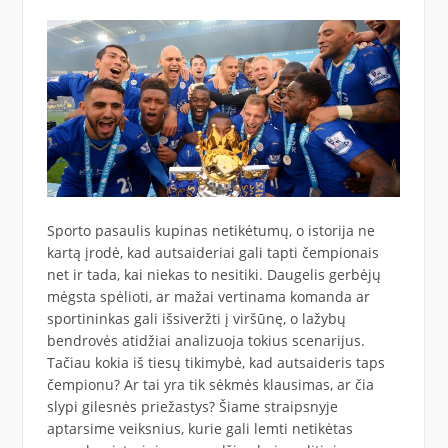
Sporto pasaulis kupinas netikėtumų, o istorija ne
kartą įrodė, kad autsaideriai gali tapti čempionais
net ir tada, kai niekas to nesitiki. Daugelis gerbėjų
mėgsta spėlioti, ar mažai vertinama komanda ar
sportininkas gali išsiveržti į viršūnę, o lažybų
bendrovės atidžiai analizuoja tokius scenarijus.
Tačiau kokia iš tiesų tikimybė, kad autsaideris taps
čempionu? Ar tai yra tik sėkmės klausimas, ar čia
slypi gilesnės priežastys? Šiame straipsnyje
aptarsime veiksnius, kurie gali lemti netikėtas