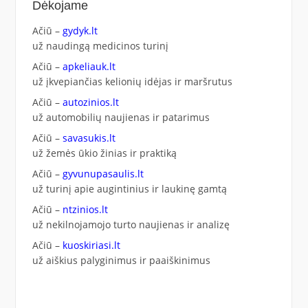
Dėkojame
Ačiū –
gydyk.lt
už naudingą medicinos turinį
Ačiū –
apkeliauk.lt
už įkvepiančias kelionių idėjas ir maršrutus
Ačiū –
autozinios.lt
už automobilių naujienas ir patarimus
Ačiū –
savasukis.lt
už žemės ūkio žinias ir praktiką
Ačiū –
gyvunupasaulis.lt
už turinį apie augintinius ir laukinę gamtą
Ačiū –
ntzinios.lt
už nekilnojamojo turto naujienas ir analizę
Ačiū –
kuoskiriasi.lt
už aiškius palyginimus ir paaiškinimus