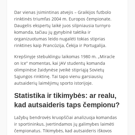
Dar vienas įsimintinas atvejis – Graikijos futbolo
rinktinės triumfas 2004 m. Europos čempionate.
Daugelis ekspertų laikė juos silpniausia turnyro
komanda, tačiau jų gynybinė taktika ir
organizuotumas leido nugalėti tokias stiprias
rinktines kaip Prancūzija, Čekija ir Portugalija.
Krepšinyje stebuklingu laikomas 1980 m. „Miracle
on Ice“ momentas, kai JAV studentų komanda
olimpinėse žaidynėse įveikė stipriąją Sovietų
Sąjungos rinktinę. Tai tapo vienu garsiausių
autsaiderių laimėjimų sporto istorijoje.
Statistika ir tikimybės: ar realu,
kad autsaideris taps čempionu?
Lažybų bendrovės kruopščiai analizuoja komandas
ir sportininkus, įvertindamos jų galimybes laimėti
čempionatus. Tikimybės, kad autsaideris iškovos