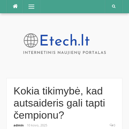
Praleisti
Meniu
Kokia tikimybė, kad
autsaideris gali tapti
čempionu?
admin
10 kovo, 2025
0