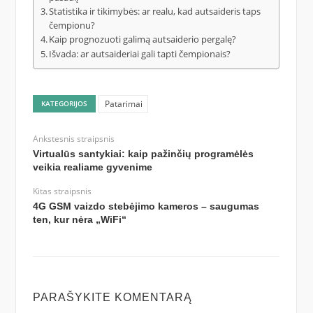
Statistika ir tikimybės: ar realu, kad autsaideris taps
čempionu?
Kaip prognozuoti galimą autsaiderio pergalę?
Išvada: ar autsaideriai gali tapti čempionais?
Patarimai
KATEGORIJOS
Ankstesnis straipsnis
Virtualūs santykiai: kaip pažinčių programėlės
veikia realiame gyvenime
Kitas straipsnis
4G GSM vaizdo stebėjimo kameros – saugumas
ten, kur nėra „WiFi“
PARAŠYKITE KOMENTARĄ