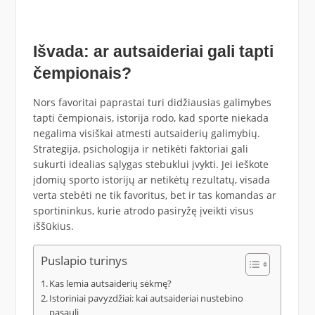
Išvada: ar autsaideriai gali tapti
čempionais?
Nors favoritai paprastai turi didžiausias galimybes
tapti čempionais, istorija rodo, kad sporte niekada
negalima visiškai atmesti autsaiderių galimybių.
Strategija, psichologija ir netikėti faktoriai gali
sukurti idealias sąlygas stebuklui įvykti. Jei ieškote
įdomių sporto istorijų ar netikėtų rezultatų, visada
verta stebėti ne tik favoritus, bet ir tas komandas ar
sportininkus, kurie atrodo pasiryžę įveikti visus
iššūkius.
Puslapio turinys
Kas lemia autsaiderių sėkmę?
Istoriniai pavyzdžiai: kai autsaideriai nustebino
pasaulį