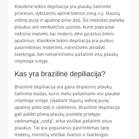
Klasikinė bikini depiliacija yra plaukų šalinimo
procesas, vykstantis aplink bikinio zoną, t.y. šlaunų
vidinę pusę ir apatinę pilvo dalį. Šis metodas palieka
plaukus ant venkiančios juostos, kurie paprastai
nebūna matomi, kai moteris dėvi įprastus bikini
apatinius. Klasikinė bikini depiliacija yra puikus
pasirinkimas moterims, norinčioms atrodyti
tvarkingai, bet nenorinčioms pašalinti visų plaukų
intymioje srityje.
Kas yra brazilinė depiliacija?
Brazilinė depiliacija yra gana drąsesnis plaukų
šalinimo būdas, kurio metu pašalinami visi plaukai
intymioje srityje, įskaitant šlaunų vidinę pusę,
apatinę pilvo dalį ir sėdmenis. Brazilinė depiliacija
gali palikti ploną plaukų juostelę priekyje,
vadinamąją „sodą”, arba visiškai pašalinti visus
plaukus. Tai yra populiarus pasirinkimas tarp
moterų, norinčių visiškai švarios ir tvarkingos