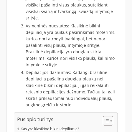
visiškai pašalinti visus plaukus, suteikiant
visiškai švarią ir tvarkingą išvaizdą intymioje
srityje.
Asmeninės nuostatos: Klasikinė bikini
depiliacija yra puikus pasirinkimas moterims,
kurios nori atrodyti tvarkingai, bet nenori
pašalinti visų plaukų intymioje srityje.
Brazilinė depiliacija yra daugiau skirta
moterims, kurios nori visiško plaukų šalinimo
intymioje srityje.
Depiliacijos dažnumas: Kadangi brazilinė
depiliacija pašalina daugiau plaukų nei
klasikinė bikini depiliacija, ji gali reikalauti
retesnio depiliacijos dažnumo. Tačiau tai gali
skirtis priklausomai nuo individualių plaukų
augimo greičio ir storio.
Puslapio turinys
Kas yra klasikinė bikini depiliacija?