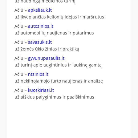
už naudingą medicinos turinį
Ačiū –
apkeliauk.lt
už įkvepiančias kelionių idėjas ir maršrutus
Ačiū –
autozinios.lt
už automobilių naujienas ir patarimus
Ačiū –
savasukis.lt
už žemės ūkio žinias ir praktiką
Ačiū –
gyvunupasaulis.lt
už turinį apie augintinius ir laukinę gamtą
Ačiū –
ntzinios.lt
už nekilnojamojo turto naujienas ir analizę
Ačiū –
kuoskiriasi.lt
už aiškius palyginimus ir paaiškinimus