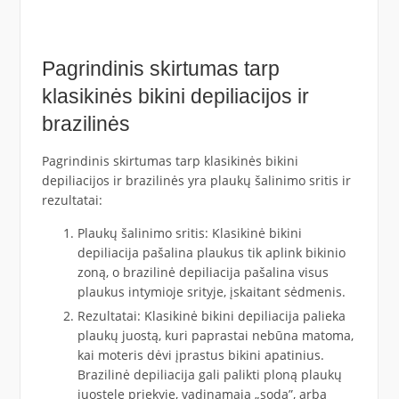
Pagrindinis skirtumas tarp
klasikinės bikini depiliacijos ir
brazilinės
Pagrindinis skirtumas tarp klasikinės bikini
depiliacijos ir brazilinės yra plaukų šalinimo sritis ir
rezultatai:
Plaukų šalinimo sritis: Klasikinė bikini
depiliacija pašalina plaukus tik aplink bikinio
zoną, o brazilinė depiliacija pašalina visus
plaukus intymioje srityje, įskaitant sėdmenis.
Rezultatai: Klasikinė bikini depiliacija palieka
plaukų juostą, kuri paprastai nebūna matoma,
kai moteris dėvi įprastus bikini apatinius.
Brazilinė depiliacija gali palikti ploną plaukų
juostelę priekyje, vadinamąją „sodą”, arba