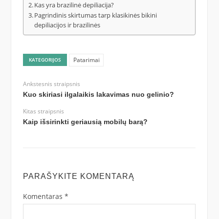
Kas yra brazilinė depiliacija?
Pagrindinis skirtumas tarp klasikinės bikini
depiliacijos ir brazilinės
Patarimai
KATEGORIJOS
Ankstesnis straipsnis
Kuo skiriasi ilgalaikis lakavimas nuo gelinio?
Kitas straipsnis
Kaip išsirinkti geriausią mobilų barą?
PARAŠYKITE KOMENTARĄ
Komentaras
*