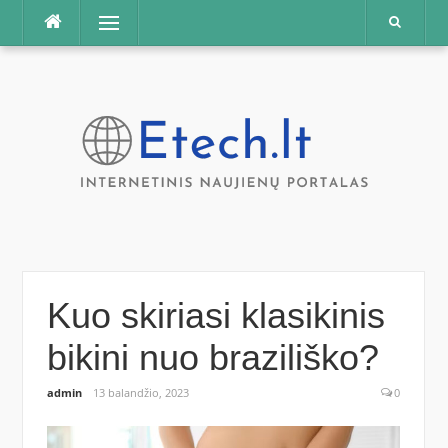
Praleisti
Meniu
Kuo skiriasi klasikinis
bikini nuo braziliško?
admin
13 balandžio, 2023
0