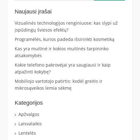
Naujausi įrašai
Vizualinės technologijos renginiuose: kas slypi už
įspūdingų šviesos efektų?
Programėlės, kurios padeda išsirinkti kosmetiką
Kas yra muitinė ir kokios muitinės tarpininko
atsakomybės
Kokie telefono pakrovėjai yra saugiausi ir kaip
atpažinti kokybę?
Mobiliojo vartotojo patirtis: kodėl greitis ir
mikrosąveikos lemia sėkmę
Kategorijos
Apžvalgos
Laisvalaikis
Lentelės