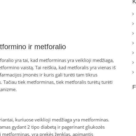
K
formino ir metforalio
oralio yra tai, kad metforminas yra veiklioji medžiaga,
formino vaistą. Tai reiškia, kad metforalis yra vienas iš
armacijos įmonės ir kuris gali turėti tam tikrus
ačiau tiek metforminas, tiek metforalis turėtų turėti
F
ganizme.
riantai, kuriuose veiklioji medžiaga yra metforminas.
mas gydant 2 tipo diabetą ir pagerinant gliukozės
i metforminas, yra prekės ženklas, apimantis