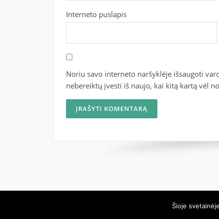
Interneto puslapis
Noriu savo interneto naršyklėje išsaugoti vardą
nebereiktų įvesti iš naujo, kai kitą kartą vėl 
Šioje svetainėj