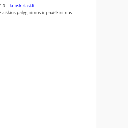
čiū –
kuoskiriasi.lt
ž aiškius palyginimus ir paaiškinimus