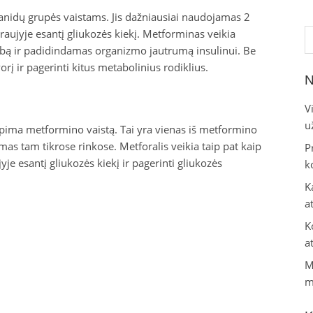
uanidų grupės vaistams. Jis dažniausiai naudojamas 2
Ie
raujyje esantį gliukozės kiekį. Metforminas veikia
bą ir padidindamas organizmo jautrumą insulinui. Be
rį ir pagerinti kitus metabolinius rodiklius.
N
V
u
 apima metformino vaistą. Tai yra vienas iš metformino
as tam tikrose rinkose. Metforalis veikia taip pat kaip
P
e esantį gliukozės kiekį ir pagerinti gliukozės
k
K
a
K
a
M
m