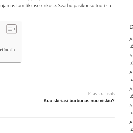
ujamas tam tikrose rinkose. Svarbu pasikonsultuoti su
D
A
u
etforalio
A
u
A
u
A
Kitas straipsnis
u
Kuo skiriasi burbonas nuo viskio?
A
u
A
u