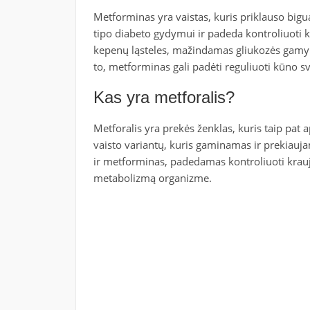
Metforminas yra vaistas, kuris priklauso big
tipo diabeto gydymui ir padeda kontroliuoti k
kepenų ląsteles, mažindamas gliukozės gamy
to, metforminas gali padėti reguliuoti kūno svo
Kas yra metforalis?
Metforalis yra prekės ženklas, kuris taip pat
vaisto variantų, kuris gaminamas ir prekiaujam
ir metforminas, padedamas kontroliuoti kraujyj
metabolizmą organizme.