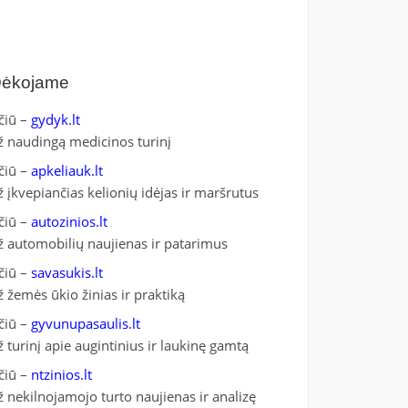
ėkojame
čiū –
gydyk.lt
ž naudingą medicinos turinį
čiū –
apkeliauk.lt
ž įkvepiančias kelionių idėjas ir maršrutus
čiū –
autozinios.lt
ž automobilių naujienas ir patarimus
čiū –
savasukis.lt
ž žemės ūkio žinias ir praktiką
čiū –
gyvunupasaulis.lt
ž turinį apie augintinius ir laukinę gamtą
čiū –
ntzinios.lt
ž nekilnojamojo turto naujienas ir analizę