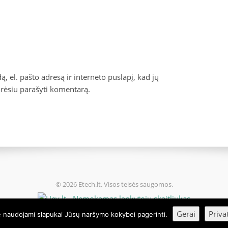
, el. pašto adresą ir interneto puslapį, kad jų
norėsiu parašyti komentarą.
© 2026 Etech.lt. Visos teisės saugomos.
Gerai
Priva
e naudojami slapukai Jūsų naršymo kokybei pagerinti.