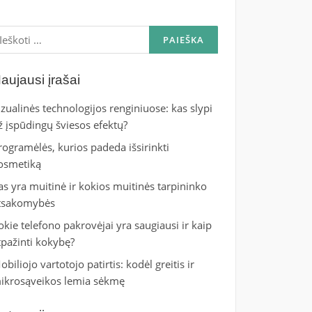
škoti:
aujausi įrašai
izualinės technologijos renginiuose: kas slypi
ž įspūdingų šviesos efektų?
rogramėlės, kurios padeda išsirinkti
osmetiką
as yra muitinė ir kokios muitinės tarpininko
tsakomybės
okie telefono pakrovėjai yra saugiausi ir kaip
tpažinti kokybę?
obiliojo vartotojo patirtis: kodėl greitis ir
ikrosąveikos lemia sėkmę