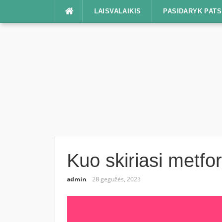
Praleisti
LAISVALAIKIS
PASIDARYK PATS
Kuo skiriasi metfo
admin
28 gegužės, 2023