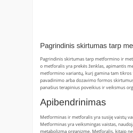
Pagrindinis skirtumas tarp met
Pagrindinis skirtumas tarp metformino ir metf
o metforalis yra prekės ženklas, apimantis met
metformino variantų, kurį gamina tam tikros f
pavadinimo arba dozavimo formos skirtumus. T
panašius terapinius poveikius ir veiksmus or
Apibendrinimas
Metforminas ir metforalis yra susiję vaistų va
Metforminas yra veiksmingas vaistas, naudoja
metabolizmą organizme. Metforalis, kitaip ne