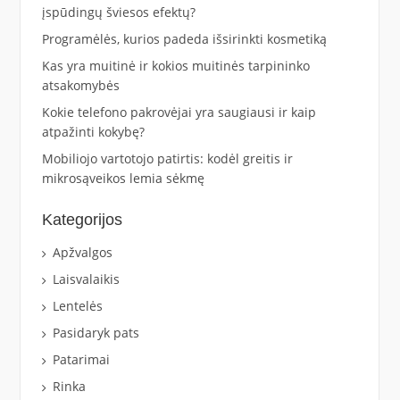
įspūdingų šviesos efektų?
Programėlės, kurios padeda išsirinkti kosmetiką
Kas yra muitinė ir kokios muitinės tarpininko
atsakomybės
Kokie telefono pakrovėjai yra saugiausi ir kaip
atpažinti kokybę?
Mobiliojo vartotojo patirtis: kodėl greitis ir
mikrosąveikos lemia sėkmę
Kategorijos
Apžvalgos
Laisvalaikis
Lentelės
Pasidaryk pats
Patarimai
Rinka