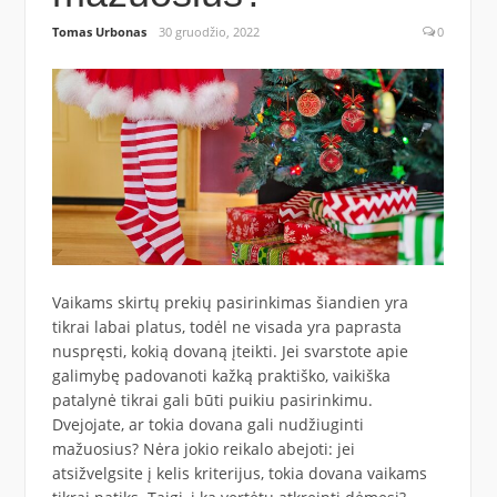
Tomas Urbonas
30 gruodžio, 2022
0
Vaikams skirtų prekių pasirinkimas šiandien yra
tikrai labai platus, todėl ne visada yra paprasta
nuspręsti, kokią dovaną įteikti. Jei svarstote apie
galimybę padovanoti kažką praktiško, vaikiška
patalynė tikrai gali būti puikiu pasirinkimu.
Dvejojate, ar tokia dovana gali nudžiuginti
mažuosius? Nėra jokio reikalo abejoti: jei
atsižvelgsite į kelis kriterijus, tokia dovana vaikams