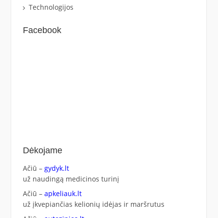
Technologijos
Facebook
Dėkojame
Ačiū –
gydyk.lt
už naudingą medicinos turinį
Ačiū –
apkeliauk.lt
už įkvepiančias kelionių idėjas ir maršrutus