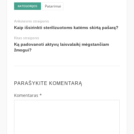
Patarimai
KATEGORIJOS
Ankstesnis straipsnis
Kaip išsirinkti sterilizuotoms katėms skirtą pašarą?
Kitas straipsnis
Ką padovanoti aktyvų laisvalaikį mėgstančiam
žmogui?
PARAŠYKITE KOMENTARĄ
Komentaras
*