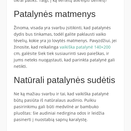
tikrai patiks. Taigi, į ką vertėtų atkreipti dėmesį?
Patalynės matmenys
Žinoma, visada yra svarbu įsitikinti, kad patalynės
dydis bus tinkamas, todėl galite paklausti vaiko
tėvelių, kokie yra jo lovytės matmenys. Pavyzdžiui, jei
žinosite, kad reikalinga
vaikiška patalynė 140×200
cm, galėsite šiek tiek susiaurinti savo paieškas, ir
jums neteks nuogąstauti, kad parinkta patalynė gali
netikti.
Natūrali patalynės sudėtis
Ne ką mažiau svarbu ir tai, kad vaikiška patalynė
būtų pasiūta iš natūralaus audinio. Puikiu
pasirinkimu gali būti medvilnė ar bambuko
pluoštas: šie audiniai nedirgina odos ir leidžia
pasinerti į nuostabią sapnų karalystę.