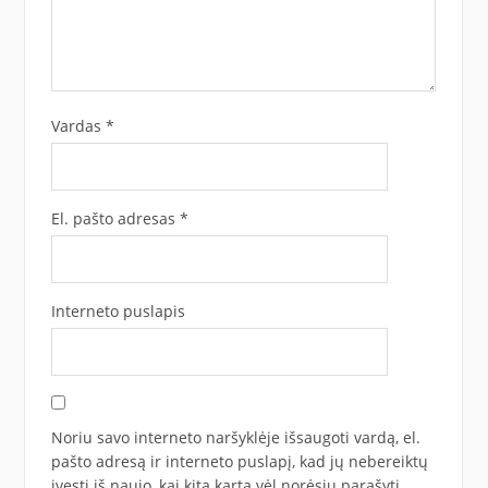
Vardas
*
El. pašto adresas
*
Interneto puslapis
Noriu savo interneto naršyklėje išsaugoti vardą, el.
pašto adresą ir interneto puslapį, kad jų nebereiktų
įvesti iš naujo, kai kitą kartą vėl norėsiu parašyti