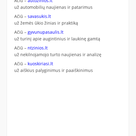
Ačiū –
autozinios.lt
už automobilių naujienas ir patarimus
Ačiū –
savasukis.lt
už žemės ūkio žinias ir praktiką
Ačiū –
gyvunupasaulis.lt
už turinį apie augintinius ir laukinę gamtą
Ačiū –
ntzinios.lt
už nekilnojamojo turto naujienas ir analizę
Ačiū –
kuoskiriasi.lt
už aiškius palyginimus ir paaiškinimus