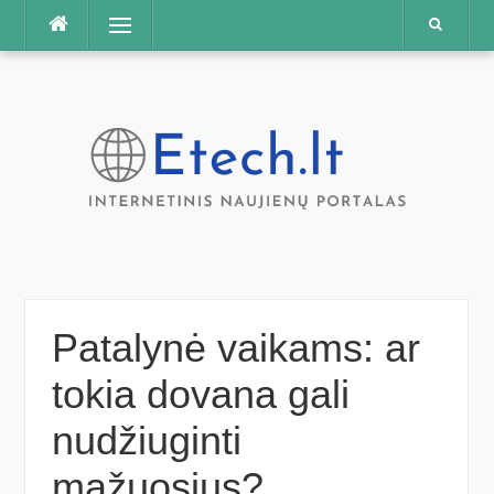
Praleisti
Meniu
Patalynė vaikams: ar
tokia dovana gali
nudžiuginti
mažuosius?