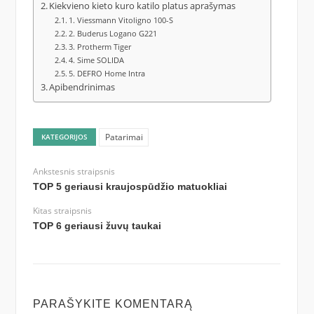
Kiekvieno kieto kuro katilo platus aprašymas
1. Viessmann Vitoligno 100-S
2. Buderus Logano G221
3. Protherm Tiger
4. Sime SOLIDA
5. DEFRO Home Intra
Apibendrinimas
Patarimai
KATEGORIJOS
Ankstesnis straipsnis
TOP 5 geriausi kraujospūdžio matuokliai
Kitas straipsnis
TOP 6 geriausi žuvų taukai
PARAŠYKITE KOMENTARĄ