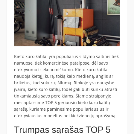
Kieto kuro katilai yra populiarus šildymo šaltinis tiek
namuose, tiek komercinėse patalpose, dėl savo
efektyvumo ir ekonomiškumo. Kieto kuro katilai
naudoja kietąjį kurą, tokią kaip medieną, anglis ar
briketus, kad sukurtų šilumą. Rinkoje yra daugybė
įvairių kieto kuro katilų, todėl gali būti sunku atrasti
tinkamiausią savo poreikiams. Šiame straipsnyje
mes aptarsime TOP 5 geriausių kieto kuro katilų
sąrašą, kuriame paminėsime populiariausius ir
efektyviausius modelius bei kiekvieno jų aprašymą.
Trumpas sąrašas TOP 5