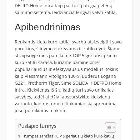
DEFRO Home Intra taip pat turi patogią pelenų
šalinimo sistemą, leidžiančią lengvai valyti katilą.
Apibendrinimas
Renkantis kieto kuro katilą, svarbu atsižvelgti į savo
poreikius, šildymo efektyvumą ir katilo dydį. Šiame
straipsnyje mes pateikėme TOP 5 geriausių kieto
kuro katilų sąrašą, kuriame paminėjome
populiariausius ir efektyviausius modelius, tokius
kaip Viessmann Vitoligno 100-S, Buderus Logano
G221, Protherm Tiger, Sime SOLIDA ir DEFRO Home
Intra. Kiekvienas iš šių katilų turi savo unikalias
savybes, todėl atidžiai apsvarstykite kiekvieną
variantą, kad rastumėte tinkamiausią sprendimą
jūsų poreikiams tenkinti.
Puslapio turinys
Trumpas sąrašas TOP 5 geriausių kieto kuro katilų