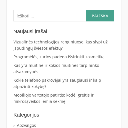
Ieškoti:
Naujausi įrašai
Vizualinės technologijos renginiuose: kas slypi už
įspūdingų šviesos efektų?
Programėlės, kurios padeda išsirinkti kosmetiką
Kas yra muitinė ir kokios muitinės tarpininko
atsakomybės
Kokie telefono pakrovėjai yra saugiausi ir kaip
atpažinti kokybę?
Mobiliojo vartotojo patirtis: kodėl greitis ir
mikrosąveikos lemia sėkmę
Kategorijos
Apžvalgos