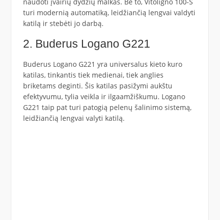
naudoti įvairių dydžių malkas. Be to, Vitoligno 100-S
turi modernią automatiką, leidžiančią lengvai valdyti
katilą ir stebėti jo darbą.
2. Buderus Logano G221
Buderus Logano G221 yra universalus kieto kuro
katilas, tinkantis tiek medienai, tiek anglies
briketams deginti. Šis katilas pasižymi aukštu
efektyvumu, tylia veikla ir ilgaamžiškumu. Logano
G221 taip pat turi patogią pelenų šalinimo sistemą,
leidžiančią lengvai valyti katilą.