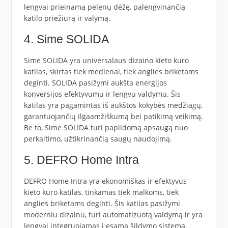
lengvai prieinamą pelenų dėžę, palengvinančią
katilo priežiūrą ir valymą.
4. Sime SOLIDA
Sime SOLIDA yra universalaus dizaino kieto kuro
katilas, skirtas tiek medienai, tiek anglies briketams
deginti. SOLIDA pasižymi aukšta energijos
konversijos efektyvumu ir lengvu valdymu. Šis
katilas yra pagamintas iš aukštos kokybės medžiagų,
garantuojančių ilgaamžiškumą bei patikimą veikimą.
Be to, Sime SOLIDA turi papildomą apsaugą nuo
perkaitimo, užtikrinančią saugų naudojimą.
5. DEFRO Home Intra
DEFRO Home Intra yra ekonomiškas ir efektyvus
kieto kuro katilas, tinkamas tiek malkoms, tiek
anglies briketams deginti. Šis katilas pasižymi
moderniu dizainu, turi automatizuotą valdymą ir yra
lengvai integruojamas į esamą šildymo sistemą.