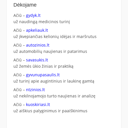
Dėkojame
Ačiū –
gydyk.lt
už naudingą medicinos turinį
Ačiū –
apkeliauk.lt
už įkvepiančias kelionių idėjas ir maršrutus
Ačiū –
autozinios.lt
už automobilių naujienas ir patarimus
Ačiū –
savasukis.lt
už žemės ūkio žinias ir praktiką
Ačiū –
gyvunupasaulis.lt
už turinį apie augintinius ir laukinę gamtą
Ačiū –
ntzinios.lt
už nekilnojamojo turto naujienas ir analizę
Ačiū –
kuoskiriasi.lt
už aiškius palyginimus ir paaiškinimus