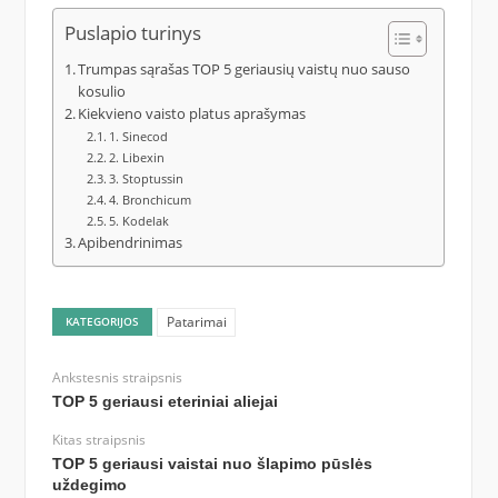
Puslapio turinys
Trumpas sąrašas TOP 5 geriausių vaistų nuo sauso
kosulio
Kiekvieno vaisto platus aprašymas
1. Sinecod
2. Libexin
3. Stoptussin
4. Bronchicum
5. Kodelak
Apibendrinimas
Patarimai
KATEGORIJOS
Ankstesnis straipsnis
TOP 5 geriausi eteriniai aliejai
Kitas straipsnis
TOP 5 geriausi vaistai nuo šlapimo pūslės
uždegimo