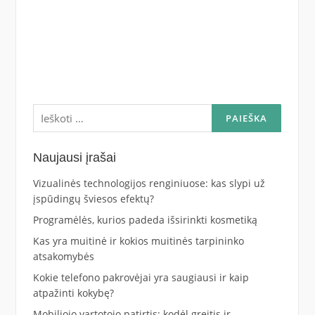
Ieškoti:
Naujausi įrašai
Vizualinės technologijos renginiuose: kas slypi už
įspūdingų šviesos efektų?
Programėlės, kurios padeda išsirinkti kosmetiką
Kas yra muitinė ir kokios muitinės tarpininko
atsakomybės
Kokie telefono pakrovėjai yra saugiausi ir kaip
atpažinti kokybę?
Mobiliojo vartotojo patirtis: kodėl greitis ir