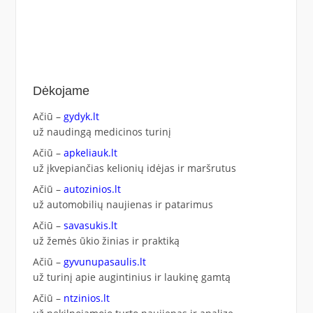
Dėkojame
Ačiū –
gydyk.lt
už naudingą medicinos turinį
Ačiū –
apkeliauk.lt
už įkvepiančias kelionių idėjas ir maršrutus
Ačiū –
autozinios.lt
už automobilių naujienas ir patarimus
Ačiū –
savasukis.lt
už žemės ūkio žinias ir praktiką
Ačiū –
gyvunupasaulis.lt
už turinį apie augintinius ir laukinę gamtą
Ačiū –
ntzinios.lt