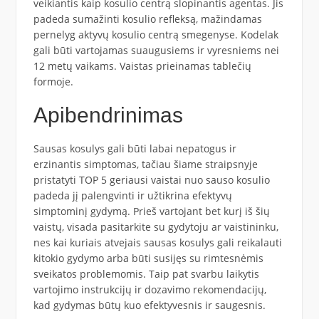
veikiantis kaip kosulio centrą slopinantis agentas. Jis
padeda sumažinti kosulio refleksą, mažindamas
pernelyg aktyvų kosulio centrą smegenyse. Kodelak
gali būti vartojamas suaugusiems ir vyresniems nei
12 metų vaikams. Vaistas prieinamas tablečių
formoje.
Apibendrinimas
Sausas kosulys gali būti labai nepatogus ir
erzinantis simptomas, tačiau šiame straipsnyje
pristatyti TOP 5 geriausi vaistai nuo sauso kosulio
padeda jį palengvinti ir užtikrina efektyvų
simptominį gydymą. Prieš vartojant bet kurį iš šių
vaistų, visada pasitarkite su gydytoju ar vaistininku,
nes kai kuriais atvejais sausas kosulys gali reikalauti
kitokio gydymo arba būti susijęs su rimtesnėmis
sveikatos problemomis. Taip pat svarbu laikytis
vartojimo instrukcijų ir dozavimo rekomendacijų,
kad gydymas būtų kuo efektyvesnis ir saugesnis.