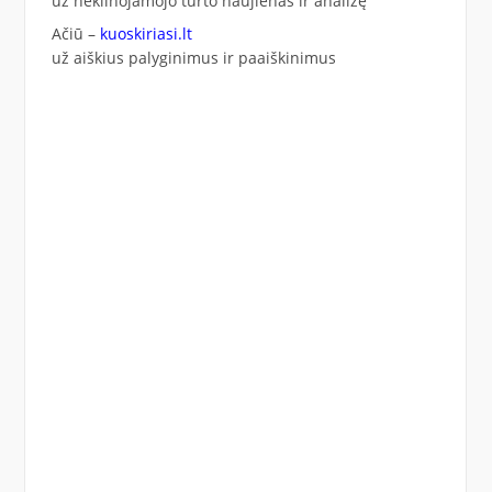
už nekilnojamojo turto naujienas ir analizę
Ačiū –
kuoskiriasi.lt
už aiškius palyginimus ir paaiškinimus