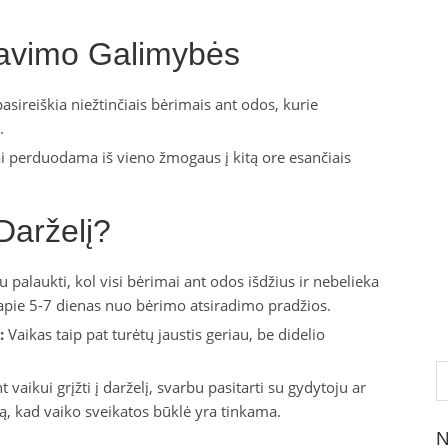
rdavimo Galimybės
asireiškia niežtinčiais bėrimais ant odos, kurie
.
ai perduodama iš vieno žmogaus į kitą ore esančiais
Darželį?
 palaukti, kol visi bėrimai ant odos išdžius ir nebelieka
a apie 5-7 dienas nuo bėrimo atsiradimo pradžios.
:
Vaikas taip pat turėtų jaustis geriau, be didelio
Ie
t vaikui grįžti į darželį, svarbu pasitarti su gydytoju ar
imą, kad vaiko sveikatos būklė yra tinkama.
N