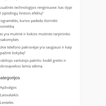
izualinės technologijos renginiuose: kas slypi
ž įspūdingų šviesos efektų?
rogramėlės, kurios padeda išsirinkti
osmetiką
as yra muitinė ir kokios muitinės tarpininko
tsakomybės
okie telefono pakrovėjai yra saugiausi ir kaip
tpažinti kokybę?
obiliojo vartotojo patirtis: kodėl greitis ir
ikrosąveikos lemia sėkmę
ategorijos
Apžvalgos
Laisvalaikis
Lentelės