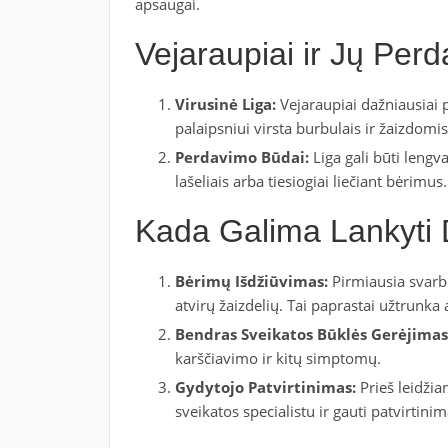
apsaugai.
Vejaraupiai ir Jų Pe
Virusinė Liga:
Vejaraupiai dažniausiai p
palaipsniui virsta burbulais ir žaizdomis
Perdavimo Būdai:
Liga gali būti lengv
lašeliais arba tiesiogiai liečiant bėrimus.
Kada Galima Lankyti 
Bėrimų Išdžiūvimas:
Pirmiausia svarbu
atvirų žaizdelių. Tai paprastai užtrunk
Bendras Sveikatos Būklės Gerėjimas
karščiavimo ir kitų simptomų.
Gydytojo Patvirtinimas:
Prieš leidžian
sveikatos specialistu ir gauti patvirtin