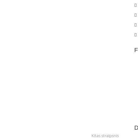
F
D
Kitas straipsnis