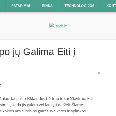
PATARIMAI
RINKA
TECHNOLOGIJOS
KONT
o jų Galima Eiti į
0
ažniausiai pasireiškia odos bėrimu ir karščiavimu. Kai
simas, kada jis galėtų vėl lankyti darželį. Šiame
r kokios yra svarbios gairės sveikatos ir aplinkos