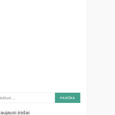
škoti:
aujausi įrašai