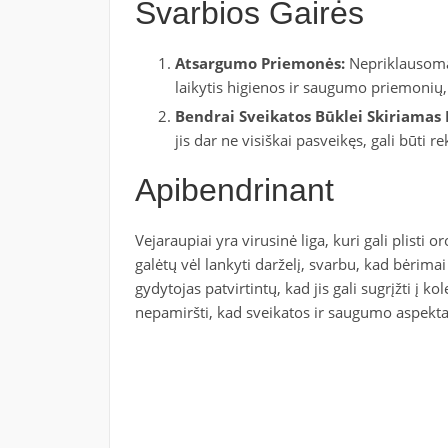
Svarbios Gairės
Atsargumo Priemonės:
Nepriklausomai
laikytis higienos ir saugumo priemonių,
Bendrai Sveikatos Būklei Skiriamas
jis dar ne visiškai pasveikęs, gali būti
Apibendrinant
Vejaraupiai yra virusinė liga, kuri gali plisti o
galėtų vėl lankyti darželį, svarbu, kad bėrima
gydytojas patvirtintų, kad jis gali sugrįžti į 
nepamiršti, kad sveikatos ir saugumo aspektai