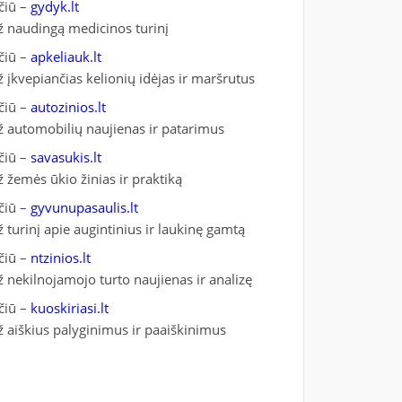
čiū –
gydyk.lt
ž naudingą medicinos turinį
čiū –
apkeliauk.lt
ž įkvepiančias kelionių idėjas ir maršrutus
čiū –
autozinios.lt
ž automobilių naujienas ir patarimus
čiū –
savasukis.lt
ž žemės ūkio žinias ir praktiką
čiū –
gyvunupasaulis.lt
ž turinį apie augintinius ir laukinę gamtą
čiū –
ntzinios.lt
ž nekilnojamojo turto naujienas ir analizę
čiū –
kuoskiriasi.lt
ž aiškius palyginimus ir paaiškinimus