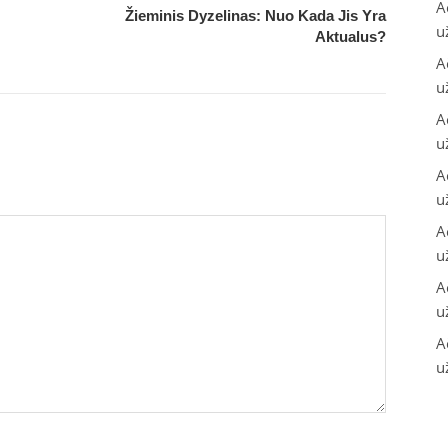
A
Žieminis Dyzelinas: Nuo Kada Jis Yra
u
Aktualus?
A
u
A
u
A
u
A
u
A
u
A
u