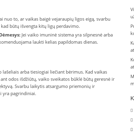
V
u
 nuo to, ar vaikas baigė vejaraupių ligos eigą, svarbu
 kad būtų išvengta kitų ligų perdavimo.
P
k
 Dėmesys:
Jei vaiko imuninė sistema yra silpnesnė arba
 rekomenduojama laukti kelias papildomas dienas.
K
a
K
a
ro lašeliais arba tiesiogiai liečiant bėrimus. Kad vaikas
M
i ant odos išdžiūtų, vaiko sveikatos būklė būtų geresnė ir
m
kolektyvą. Svarbu laikytis atsargumo priemonių ir
 yra pagrindiniai.
K