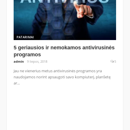
PATARIMAI
5 geriausios ir nemokamos antivirusinės
programos
admin
9 liepos, 2018
5
Jau ne vienerius metus antivirusinės programos yra
naudojamos norint apsaugoti savo kompiuterį, planšetę
ar...