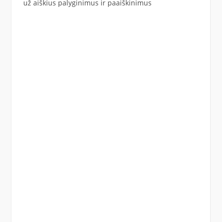
už aiškius palyginimus ir paaiškinimus