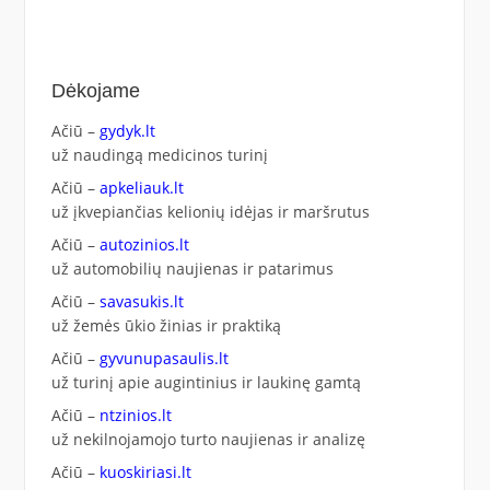
Dėkojame
Ačiū –
gydyk.lt
už naudingą medicinos turinį
Ačiū –
apkeliauk.lt
už įkvepiančias kelionių idėjas ir maršrutus
Ačiū –
autozinios.lt
už automobilių naujienas ir patarimus
Ačiū –
savasukis.lt
už žemės ūkio žinias ir praktiką
Ačiū –
gyvunupasaulis.lt
už turinį apie augintinius ir laukinę gamtą
Ačiū –
ntzinios.lt
už nekilnojamojo turto naujienas ir analizę
Ačiū –
kuoskiriasi.lt