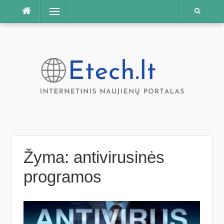
Praleisti
Meniu
Žyma:
antivirusinės
programos