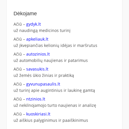
Dėkojame
Ačiū –
gydyk.lt
už naudingą medicinos turinį
Ačiū –
apkeliauk.lt
už įkvepiančias kelionių idėjas ir maršrutus
Ačiū –
autozinios.lt
už automobilių naujienas ir patarimus
Ačiū –
savasukis.lt
už žemės ūkio žinias ir praktiką
Ačiū –
gyvunupasaulis.lt
už turinį apie augintinius ir laukinę gamtą
Ačiū –
ntzinios.lt
už nekilnojamojo turto naujienas ir analizę
Ačiū –
kuoskiriasi.lt
už aiškius palyginimus ir paaiškinimus