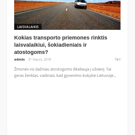
LAISVALAIKIS
Kokias transporto priemones rinktis
laisvalaikiui, šokiadieniais ir
atostogoms?
admin
31 liepos, 2018
0
Žmonės vis dažniau atostogoms iškeliauja į užsienį. Tai
geras ženklas, vadinasi, kad gyvenimo kokybė Lietuvoje...