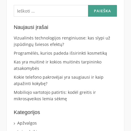
Ieškoti:
Naujausi įrašai
Vizualinės technologijos renginiuose: kas slypi už
įspūdingų šviesos efektų?
Programėlės, kurios padeda išsirinkti kosmetiką
Kas yra muitinė ir kokios muitinės tarpininko
atsakomybės
Kokie telefono pakrovėjai yra saugiausi ir kaip
atpažinti kokybę?
Mobiliojo vartotojo patirtis: kodėl greitis ir
mikrosąveikos lemia sėkmę
Kategorijos
Apžvalgos