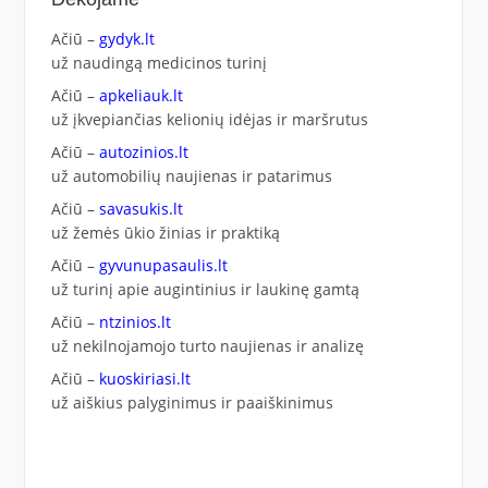
Ačiū –
gydyk.lt
už naudingą medicinos turinį
Ačiū –
apkeliauk.lt
už įkvepiančias kelionių idėjas ir maršrutus
Ačiū –
autozinios.lt
už automobilių naujienas ir patarimus
Ačiū –
savasukis.lt
už žemės ūkio žinias ir praktiką
Ačiū –
gyvunupasaulis.lt
už turinį apie augintinius ir laukinę gamtą
Ačiū –
ntzinios.lt
už nekilnojamojo turto naujienas ir analizę
Ačiū –
kuoskiriasi.lt
už aiškius palyginimus ir paaiškinimus