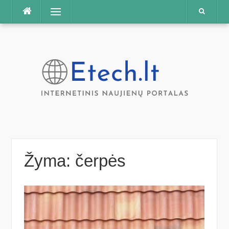
Praleisti
Meniu
Žyma:
čerpės