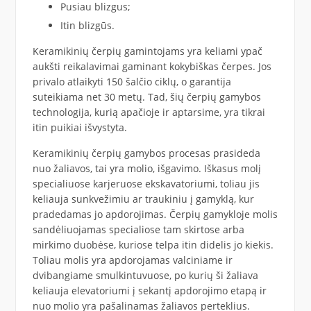
Pusiau blizgus;
Itin blizgūs.
Keramikinių čerpių gamintojams yra keliami ypač
aukšti reikalavimai gaminant kokybiškas čerpes. Jos
privalo atlaikyti 150 šalčio ciklų, o garantija
suteikiama net 30 metų. Tad, šių čerpių gamybos
technologija, kurią apačioje ir aptarsime, yra tikrai
itin puikiai išvystyta.
Keramikinių čerpių gamybos procesas prasideda
nuo žaliavos, tai yra molio, išgavimo. Iškasus molį
specialiuose karjeruose ekskavatoriumi, toliau jis
keliauja sunkvežimiu ar traukiniu į gamyklą, kur
pradedamas jo apdorojimas. Čerpių gamykloje molis
sandėliuojamas specialiose tam skirtose arba
mirkimo duobėse, kuriose telpa itin didelis jo kiekis.
Toliau molis yra apdorojamas valciniame ir
dvibangiame smulkintuvuose, po kurių ši žaliava
keliauja elevatoriumi į sekantį apdorojimo etapą ir
nuo molio yra pašalinamas žaliavos perteklius.