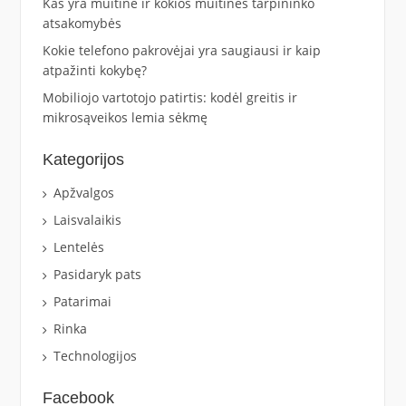
Kas yra muitinė ir kokios muitinės tarpininko
atsakomybės
Kokie telefono pakrovėjai yra saugiausi ir kaip
atpažinti kokybę?
Mobiliojo vartotojo patirtis: kodėl greitis ir
mikrosąveikos lemia sėkmę
Kategorijos
Apžvalgos
Laisvalaikis
Lentelės
Pasidaryk pats
Patarimai
Rinka
Technologijos
Facebook