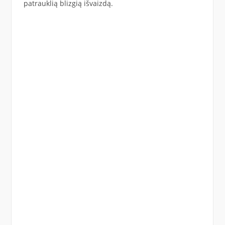
patrauklią blizgią išvaizdą.