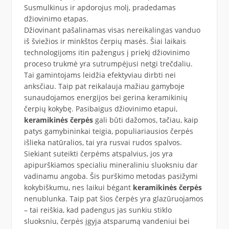
Susmulkinus ir apdorojus molį, pradedamas
džiovinimo etapas.
Džiovinant pašalinamas visas nereikalingas vanduo
iš šviežios ir minkštos čerpių masės. Šiai laikais
technologijoms itin pažengus į priekį džiovinimo
proceso trukmė yra sutrumpėjusi netgi trečdaliu.
Tai gamintojams leidžia efektyviau dirbti nei
anksčiau. Taip pat reikalauja mažiau gamyboje
sunaudojamos energijos bei gerina keramikinių
čerpių kokybę. Pasibaigus džiovinimo etapui,
keramikinės čerpės
gali būti dažomos, tačiau, kaip
patys gamybininkai teigia, populiariausios čerpės
išlieka natūralios, tai yra rusvai rudos spalvos.
Siekiant suteikti čerpėms atspalvius, jos yra
apipurškiamos specialiu mineraliniu sluoksniu dar
vadinamu angoba. Šis purškimo metodas pasižymi
kokybiškumu, nes laikui bėgant
keramikinės čerpės
nenublunka. Taip pat šios čerpės yra glazūruojamos
– tai reiškia, kad padengus jas sunkiu stiklo
sluoksniu, čerpės įgyja atsparumą vandeniui bei