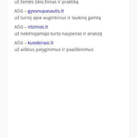
už žemės ūkio žinias ir praktiką
Ačiū –
gyvunupasaulis.lt
už turinį apie augintinius ir laukinę gamtą
Ačiū –
ntzinios.lt
už nekilnojamojo turto naujienas ir analizę
Ačiū –
kuoskiriasi.lt
už aiškius palyginimus ir paaiškinimus