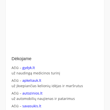
Dėkojame
Ačiū –
gydyk.lt
už naudingą medicinos turinį
Ačiū –
apkeliauk.lt
už įkvepiančias kelionių idėjas ir maršrutus
Ačiū –
autozinios.lt
už automobilių naujienas ir patarimus
Ačiū –
savasukis.lt