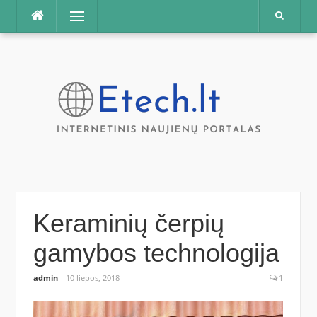
Praleisti
Meniu
Keraminių čerpių
gamybos technologija
admin
10 liepos, 2018
1