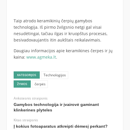
Taip atrodo keramikinių čerpių gamybos
technologija. Iš pirmo žvilgsnio netgi gal visai
nesudėtingai, tačiau ilgas ir kruopštus procesas,
besivadovaujantis itin aukštais reikalavimais.
Daugiau informacijos apie keramikines čerpes ir jų
kaina:
www.agmeka.lt
.
Technologijos
KATEGORIJOS
čerpės
ŽYMOS
Ankstesnis straipsnis
Gamybos technologija ir įvairovė gaminant
klinkerines plyteles
Kitas straipsnis
Į kokius fotoaparatus atkreipti dėmesį perkant?