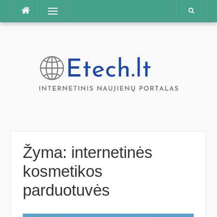
Praleisti
Meniu
Žyma:
internetinės
kosmetikos
parduotuvės