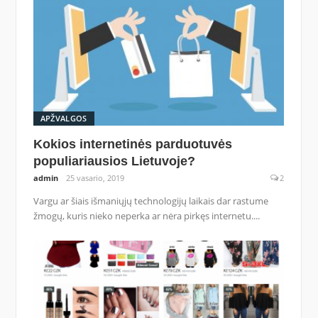
APŽVALGOS
Kokios internetinės parduotuvės
populiariausios Lietuvoje?
admin
25 vasario, 2019
2
Vargu ar šiais išmaniųjų technologijų laikais dar rastume
žmogų, kuris nieko neperka ar nėra pirkęs internetu....