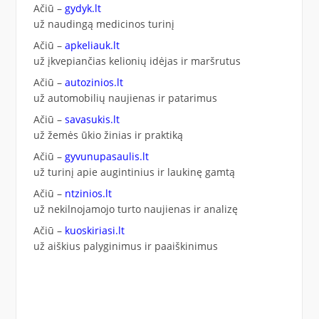
Ačiū –
gydyk.lt
už naudingą medicinos turinį
Ačiū –
apkeliauk.lt
už įkvepiančias kelionių idėjas ir maršrutus
Ačiū –
autozinios.lt
už automobilių naujienas ir patarimus
Ačiū –
savasukis.lt
už žemės ūkio žinias ir praktiką
Ačiū –
gyvunupasaulis.lt
už turinį apie augintinius ir laukinę gamtą
Ačiū –
ntzinios.lt
už nekilnojamojo turto naujienas ir analizę
Ačiū –
kuoskiriasi.lt
už aiškius palyginimus ir paaiškinimus