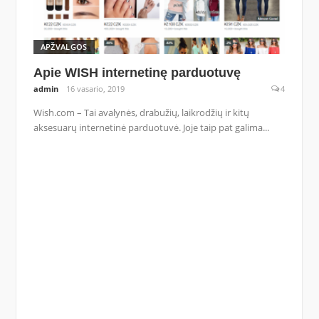
APŽVALGOS
Apie WISH internetinę parduotuvę
admin
16 vasario, 2019
4
Wish.com – Tai avalynės, drabužių, laikrodžių ir kitų
aksesuarų internetinė parduotuvė. Joje taip pat galima...