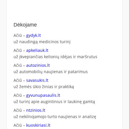
Dėkojame
Ačiū –
gydyk.lt
už naudingą medicinos turinį
Ačiū –
apkeliauk.lt
už įkvepiančias kelionių idėjas ir maršrutus
Ačiū –
autozinios.lt
už automobilių naujienas ir patarimus
Ačiū –
savasukis.lt
už žemės ūkio žinias ir praktiką
Ačiū –
gyvunupasaulis.lt
už turinį apie augintinius ir laukinę gamtą
Ačiū –
ntzinios.lt
už nekilnojamojo turto naujienas ir analizę
Ačiū –
kuoskiriasi.lt