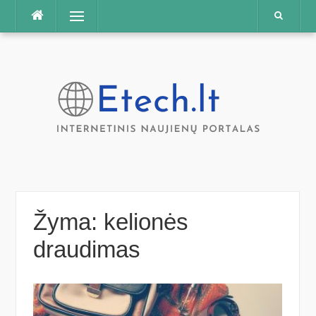
Praleisti
Meniu
Žyma:
kelionės
draudimas