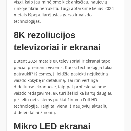
Visgi, kaip jau minėjome kiek anksčiau, naujovių
rinkoje tikrai netrūksta. Taigi aptarkime kelias 2024
metais išpopuliarėjusias garso ir vaizdo
technologijas.
8K rezoliucijos
televizoriai ir ekranai
Būtent 2024 metais 8K televizoriai ir ekranai tapo
plačiai prieinami visiems. Kuo ši technologija tokia
patraukli? Iš esmės, ji leidžia pasiekti neįtikėtiną
vaizdo kokybę ir detalumą. Tai itin vertinga
dideliuose ekranuose, taip pat profesionaliame
vaizdo redagavime. 8K turi šešiolika kartų daugiau
pikselių nei visiems puikiai žinoma Full HD
technologija. Taigi tai viena iš naujovių, aktualių
didelei daliai žmonių.
Mikro LED ekranai