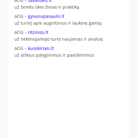
Ačiū –
savasukis.lt
už žemės ūkio žinias ir praktiką
Ačiū –
gyvunupasaulis.lt
už turinį apie augintinius ir laukinę gamtą
Ačiū –
ntzinios.lt
už nekilnojamojo turto naujienas ir analizę
Ačiū –
kuoskiriasi.lt
už aiškius palyginimus ir paaiškinimus