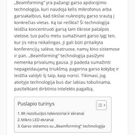
„Beamforming“ yra pažangi garso apdorojimo
technologija, kuri naudoja kelis mikrofonus arba
garsiakalbius, kad tiksliai nukreiptų garso srautą į
konkrečias vietas. Ką tai reiškia? Ši technologija
leidžia koncentruoti garsą tam tikrose patalpos
vietose, tuo pačiu metu sumažinant garso lygį ten,
kur jis nėra reikalingas. Ji gali būti pritaikyta
konferencijų salėse, teatruose, namų kino sistemose
ir pan. „Beamforming“ technologija pasižymi
nemenka privalumų gausa. Ji padeda sumažinti
nepageidaujamą triukšmą, pagerina garso kokybę ir
leidžia valdyti šį taip, kaip norisi. Tikimasi, jog
ateityje technologija bus dar labiau tobulinama,
pasitelkiant dirbtinio intelekto pagalbą.
Puslapio turinys
8K rezoliucijos televizoriai ir ekranai
Mikro LED ekranai
Garso sistemos su „Beamforming“ technologija