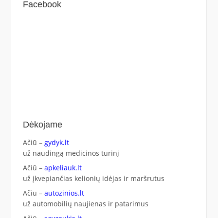
Facebook
Dėkojame
Ačiū –
gydyk.lt
už naudingą medicinos turinį
Ačiū –
apkeliauk.lt
už įkvepiančias kelionių idėjas ir maršrutus
Ačiū –
autozinios.lt
už automobilių naujienas ir patarimus