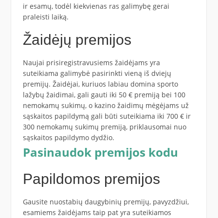
ir esamų, todėl kiekvienas ras galimybę gerai
praleisti laiką.
Žaidėjų premijos
Naujai prisiregistravusiems žaidėjams yra
suteikiama galimybė pasirinkti vieną iš dviejų
premijų. Žaidėjai, kuriuos labiau domina sporto
lažybų žaidimai, gali gauti iki 50 € premiją bei 100
nemokamų sukimų, o kazino žaidimų mėgėjams už
sąskaitos papildymą gali būti suteikiama iki 700 € ir
300 nemokamų sukimų premiją, priklausomai nuo
sąskaitos papildymo dydžio.
Pasinaudok premijos kodu
Papildomos premijos
Gausite nuostabių daugybinių premijų, pavyzdžiui,
esamiems žaidėjams taip pat yra suteikiamos