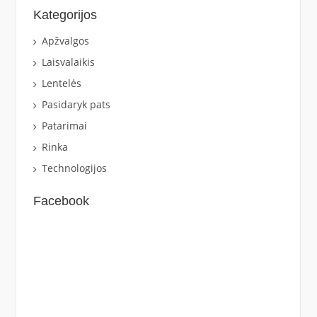
Kategorijos
Apžvalgos
Laisvalaikis
Lentelės
Pasidaryk pats
Patarimai
Rinka
Technologijos
Facebook