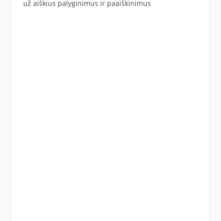
už aiškius palyginimus ir paaiškinimus