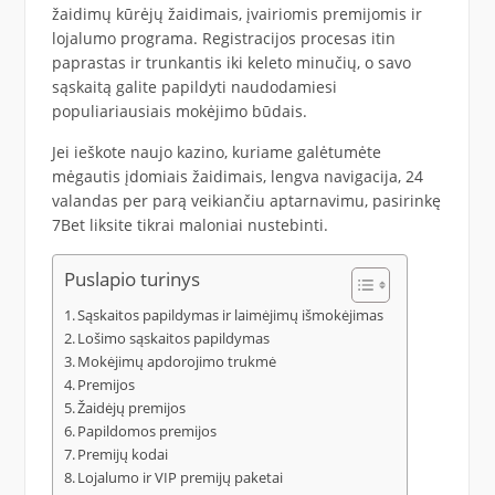
žaidimų kūrėjų žaidimais, įvairiomis premijomis ir
lojalumo programa. Registracijos procesas itin
paprastas ir trunkantis iki keleto minučių, o savo
sąskaitą galite papildyti naudodamiesi
populiariausiais mokėjimo būdais.
Jei ieškote naujo kazino, kuriame galėtumėte
mėgautis įdomiais žaidimais, lengva navigacija, 24
valandas per parą veikiančiu aptarnavimu, pasirinkę
7Bet liksite tikrai maloniai nustebinti.
Puslapio turinys
Sąskaitos papildymas ir laimėjimų išmokėjimas
Lošimo sąskaitos papildymas
Mokėjimų apdorojimo trukmė
Premijos
Žaidėjų premijos
Papildomos premijos
Premijų kodai
Lojalumo ir VIP premijų paketai