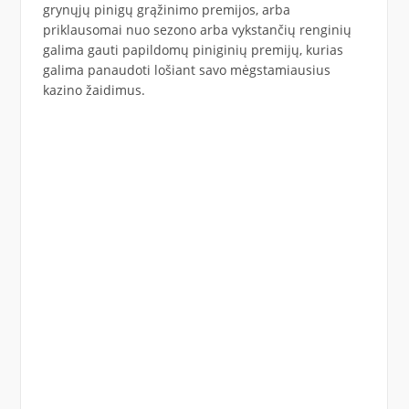
grynųjų pinigų grąžinimo premijos, arba
priklausomai nuo sezono arba vykstančių renginių
galima gauti papildomų piniginių premijų, kurias
galima panaudoti lošiant savo mėgstamiausius
kazino žaidimus.