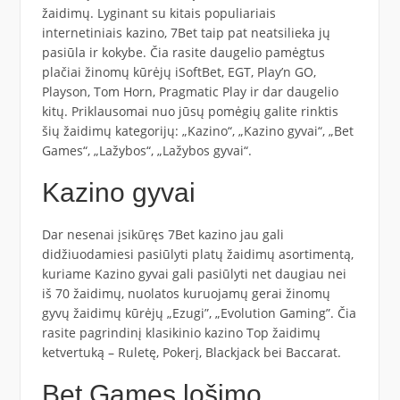
žaidimų. Lyginant su kitais populiariais
internetiniais kazino, 7Bet taip pat neatsilieka jų
pasiūla ir kokybe. Čia rasite daugelio pamėgtus
plačiai žinomų kūrėjų iSoftBet, EGT, Play’n GO,
Playson, Tom Horn, Pragmatic Play ir dar daugelio
kitų. Priklausomai nuo jūsų pomėgių galite rinktis
šių žaidimų kategorijų: „Kazino“, „Kazino gyvai“, „Bet
Games“, „Lažybos“, „Lažybos gyvai“.
Kazino gyvai
Dar nesenai įsikūręs 7Bet kazino jau gali
didžiuodamiesi pasiūlyti platų žaidimų asortimentą,
kuriame Kazino gyvai gali pasiūlyti net daugiau nei
iš 70 žaidimų, nuolatos kuruojamų gerai žinomų
gyvų žaidimų kūrėjų „Ezugi”, „Evolution Gaming”. Čia
rasite pagrindinį klasikinio kazino Top žaidimų
ketvertuką – Ruletę, Pokerį, Blackjack bei Baccarat.
Bet Games lošimo