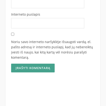
Interneto puslapis
Noriu savo interneto naršyklėje išsaugoti vardą, el.
pašto adresą ir interneto puslapį, kad jų nebereiktų
įvesti iš naujo, kai kitą kartą vėl norėsiu parašyti
komentarą.