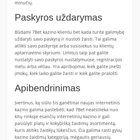
minučių.
Paskyros uždarymas
Būdami 7Bet kazino klientu bet kada turite galimybę
uždaryti savo paskyrą ir nustoti žaisti. Tai galima
atlikti savo paskyroje arba susisiekus su klientų
aptarnavimo skyriumi. Limitus taip pat galite
nustatyti savo paskyros nustatymuose, registracijos
metu arba vėliau. Yra apribojimai, kiek galite įnešti
įmokų, kiek laiko galite žaisti ir kiek galite pralošti.
Apibendrinimas
Įvertinus, ką siūlo šis ganėtinai naujas internetinis
kazino galima pastebėti, kad 7Bet neatsilieka nuo
kitų rinkoje esančių internetinių kazino ir gali
pasiūlyti platų ir kokybišką žaidimų asortimentą,
kuris atitiks žaidėjų lūkesčius. Čia galima rasti gyvų
kazino žaidimų kategoriją, mėgautis geriausių