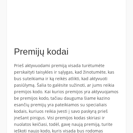
Premijų kodai
Prieš aktyvuodami premiją visada turėtumėte
perskaityti taisykles ir sąlygas, kad žinotumėte, kas
bus suteikiama ir ką reikės atlikti, kad aktyvuoti
pasiūlymą. Šalia to galėsite sužinoti, ar jums reikia
premijos kodo. Kai kurios premijos yra aktyvuojamos
be premijos kodo, tačiau dauguma šiame kazino
esančių premijų yra pateikiamos su specialiais
kodais, kuriuos reikia įvesti į savo paskyrą prieš
įnešant pinigus. Visi premijos kodas skiriasi ir
nuolatos keičiasi, todėl, gavę naują premiją, turite
ieškoti naujo kodo, kuris visada bus rodomas