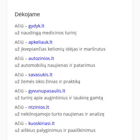
Dėkojame
Ačiū –
gydyk.lt
už naudingą medicinos turinį
Ačiū –
apkeliauk.lt
už įkvepiančias kelionių idėjas ir maršrutus
Ačiū –
autozinios.lt
už automobilių naujienas ir patarimus
Ačiū –
savasukis.lt
už žemės ūkio žinias ir praktiką
Ačiū –
gyvunupasaulis.lt
už turinį apie augintinius ir laukinę gamtą
Ačiū –
ntzinios.lt
už nekilnojamojo turto naujienas ir analizę
Ačiū –
kuoskiriasi.lt
už aiškius palyginimus ir paaiškinimus