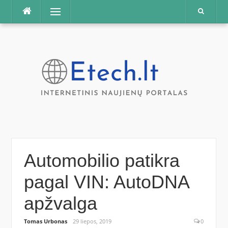
Praleisti
Meniu
Automobilio patikra
pagal VIN: AutoDNA
apžvalga
Tomas Urbonas
29 liepos, 2019
0