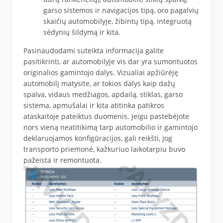
garso sistemos ir navigacijos tipą, oro pagalvių
skaičių automobilyje, žibintų tipą, integruotą
sėdynių šildymą ir kita.
Pasinaudodami suteikta informacija galite
pasitikrinti, ar automobilyje vis dar yra sumontuotos
originalios gamintojo dalys. Vizualiai apžiūrėję
automobilį matysite, ar tokios dalys kaip dažų
spalva, vidaus medžiagos, apdailą, stiklas, garso
sistema, apmušalai ir kita atitinka patikros
ataskaitoje pateiktus duomenis. Jeigu pastebėjote
nors vieną neatitikimą tarp automobilio ir gamintojo
deklaruojamos konfigūracijos, gali reikšti, jog
transporto priemonė, kažkuriuo laikotarpiu buvo
pažeista ir remontuota.