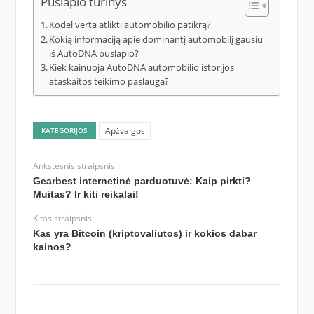
Puslapio turinys
Kodėl verta atlikti automobilio patikrą?
Kokią informaciją apie dominantį automobilį gausiu
iš AutoDNA puslapio?
Kiek kainuoja AutoDNA automobilio istorijos
ataskaitos teikimo paslauga?
Apžvalgos
KATEGORIJOS
Ankstesnis straipsnis
Gearbest internetinė parduotuvė: Kaip pirkti?
Muitas? Ir kiti reikalai!
Kitas straipsnis
Kas yra Bitcoin (kriptovaliutos) ir kokios dabar
kainos?