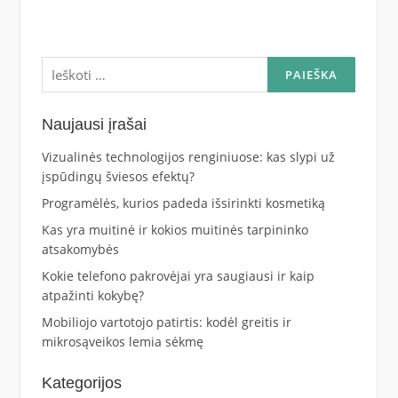
Ieškoti:
Naujausi įrašai
Vizualinės technologijos renginiuose: kas slypi už
įspūdingų šviesos efektų?
Programėlės, kurios padeda išsirinkti kosmetiką
Kas yra muitinė ir kokios muitinės tarpininko
atsakomybės
Kokie telefono pakrovėjai yra saugiausi ir kaip
atpažinti kokybę?
Mobiliojo vartotojo patirtis: kodėl greitis ir
mikrosąveikos lemia sėkmę
Kategorijos