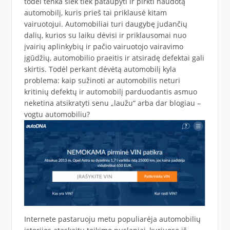
todėl tenka šiek tiek pataupyti ir pirkti naudotą
automobilį, kuris prieš tai priklausė kitam
vairuotojui. Automobiliai turi daugybę judančių
dalių, kurios su laiku dėvisi ir priklausomai nuo
įvairių aplinkybių ir pačio vairuotojo vairavimo
įgūdžių, automobilio praeitis ir atsiradę defektai gali
skirtis. Todėl perkant dėvėtą automobilį kyla
problema: kaip sužinoti ar automobilis neturi
kritinių defektų ir automobilį parduodantis asmuo
neketina atsikratyti senu „laužu“ arba dar blogiau –
vogtu automobiliu?
Internete pastaruoju metu populiarėja automobilių