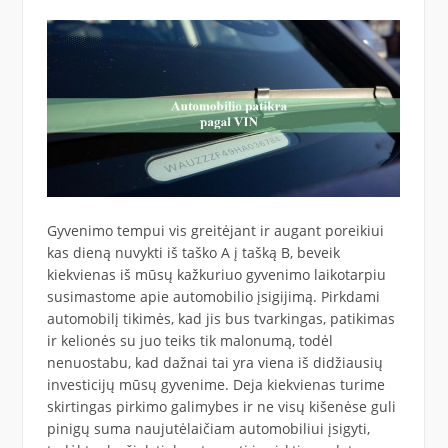
Gyvenimo tempui vis greitėjant ir augant poreikiui
kas dieną nuvykti iš taško A į tašką B, beveik
kiekvienas iš mūsų kažkuriuo gyvenimo laikotarpiu
susimastome apie automobilio įsigijimą. Pirkdami
automobilį tikimės, kad jis bus tvarkingas, patikimas
ir kelionės su juo teiks tik malonumą, todėl
nenuostabu, kad dažnai tai yra viena iš didžiausių
investicijų mūsų gyvenime. Deja kiekvienas turime
skirtingas pirkimo galimybes ir ne visų kišenėse guli
pinigų suma naujutėlaičiam automobiliui įsigyti,