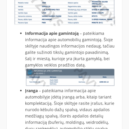
Informacija apie gamintoją
– pateikiama
informacija apie automobilių gamintoją. Šioje
skiltyje naudingos informacijos nedaug, tačiau
galite sužinoti tikslų gamintojo pavadinimą,
šalį ir miestą, kurioje yra įkurta gamyklą, bei
gamyklos veiklos pradžios datą.
Įranga
– pateikiama informacija apie
automobilyje įdėtą įrangą arba, kitaip tariant
komplektaciją. Šioje skiltyje rasite įrašus, kurie
nurodo kėbulo dažų spalvą, vidaus apdailos
medžiagų spalvą, išorės apdailos detalių
informaciją (buferių, moldingų, veidrodėlių,
durų rankenėlių), automobilio stiklų spalvą,