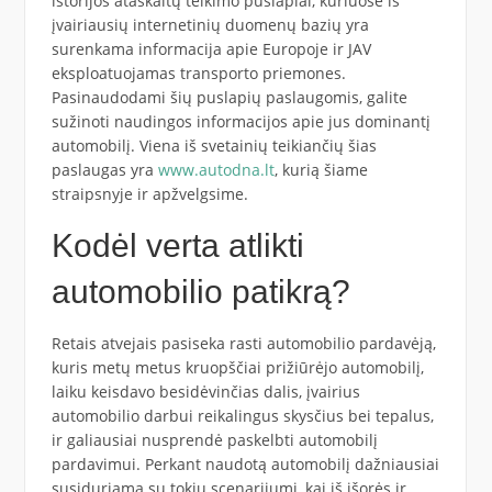
istorijos ataskaitų teikimo puslapiai, kuriuose iš
įvairiausių internetinių duomenų bazių yra
surenkama informacija apie Europoje ir JAV
eksploatuojamas transporto priemones.
Pasinaudodami šių puslapių paslaugomis, galite
sužinoti naudingos informacijos apie jus dominantį
automobilį. Viena iš svetainių teikiančių šias
paslaugas yra
www.autodna.lt
, kurią šiame
straipsnyje ir apžvelgsime.
Kodėl verta atlikti
automobilio patikrą?
Retais atvejais pasiseka rasti automobilio pardavėją,
kuris metų metus kruopščiai prižiūrėjo automobilį,
laiku keisdavo besidėvinčias dalis, įvairius
automobilio darbui reikalingus skysčius bei tepalus,
ir galiausiai nusprendė paskelbti automobilį
pardavimui. Perkant naudotą automobilį dažniausiai
susiduriama su tokiu scenarijumi, kai iš išorės ir