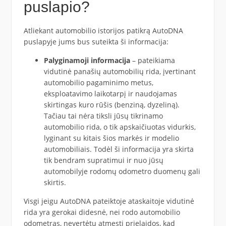
puslapio?
Atliekant automobilio istorijos patikrą AutoDNA
puslapyje jums bus suteikta ši informacija:
Palyginamoji informacija
– pateikiama
vidutinė panašių automobilių rida, įvertinant
automobilio pagaminimo metus,
eksploatavimo laikotarpį ir naudojamas
skirtingas kuro rūšis (benziną, dyzeliną).
Tačiau tai nėra tiksli jūsų tikrinamo
automobilio rida, o tik apskaičiuotas vidurkis,
lyginant su kitais šios markės ir modelio
automobiliais. Todėl ši informacija yra skirta
tik bendram supratimui ir nuo jūsų
automobilyje rodomų odometro duomenų gali
skirtis.
Visgi jeigu AutoDNA pateiktoje ataskaitoje vidutinė
rida yra gerokai didesnė, nei rodo automobilio
odometras, nevertėtų atmesti prielaidos, kad