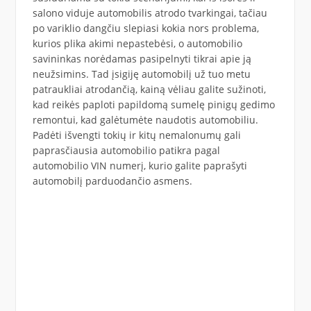
salono viduje automobilis atrodo tvarkingai, tačiau
po variklio dangčiu slepiasi kokia nors problema,
kurios plika akimi nepastebėsi, o automobilio
savininkas norėdamas pasipelnyti tikrai apie ją
neužsimins. Tad įsigiję automobilį už tuo metu
patraukliai atrodančią, kainą vėliau galite sužinoti,
kad reikės paploti papildomą sumelę pinigų gedimo
remontui, kad galėtumėte naudotis automobiliu.
Padėti išvengti tokių ir kitų nemalonumų gali
paprasčiausia automobilio patikra pagal
automobilio VIN numerį, kurio galite paprašyti
automobilį parduodančio asmens.