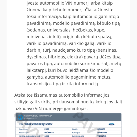
įvesta automobilio VIN numerį, arba kitaip
žinomą kaip kėbulo numerį. Čia sužinosite
tokia informaciją, kaip automobilio gamintojo
pavadinimą, modelio pavadinimą, kėbulo tipą
(sedanas, universalas, hečbekas, kupė,
minivenas ir kiti), originalią kėbulo spalvą,
variklio pavadinimą, variklio galią, variklio
darbinį tūrį, naudojamo kuro tipą (benzinas,
dyzelinas, hibridas, elektra) pavarų dėžės tipą,
pavaros tipą, automobilio surinkimo šalį, metų
laikotarpį, kuri buvo leidžiama šio modelio
gamyba, automobilio pagaminimo metus,
transmisijos tipą ir kitą informaciją.
Atskaitos išsamumas automobilio informacijos
skiltyje gali skirtis, priklausomai nuo to, kokią jos dalį
užkodavo VIN numeryje gamintojas.