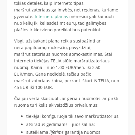
tokias detales, kaip interneto tipas,
maršrutizatoriaus galimybės, net regionas, kuriame
gyvenate.
Interneto planas
mėnesiui gali kainuoti
nuo kelių iki keliasdešimt eurų, tad galimybės
plačios ir kiekvieno poreikiai bus patenkinti.
Visgi, užsisakant planą reikia susipažinti ar
nėra papildomų mokesčių, pavyzdžiui,
maršrutizatoriaus nuomos apmokestinimas. Štai
interneto tiekėjas TELIA siūlo maršrutizatoriaus
nuomą. Kaina – nuo 1.00 EUR/mėn. iki 2,50
EUR/mėn. Gana nedidelė, tačiau pačio
maršrutizatoriaus kaina, perkant iškart iš TELIA, nuo
45 EUR iki 100 EUR.
Čia jau verta skaičiuoti, ar geriau nuomotis, ar pirkti.
Nuoma turi kelis akivaizdžius privalumus:
tiekėjai konfiguruoja tik savo maršrutizatorius;
atsiradus gedimams – juos šalina;
suteikiama
lifetime
garantija nuomos