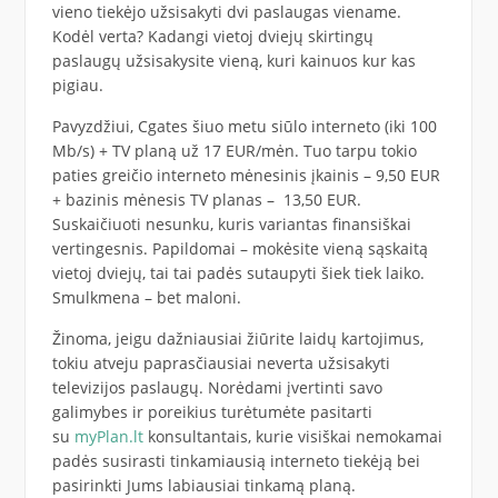
vieno tiekėjo užsisakyti dvi paslaugas viename.
Kodėl verta? Kadangi vietoj dviejų skirtingų
paslaugų užsisakysite vieną, kuri kainuos kur kas
pigiau.
Pavyzdžiui, Cgates šiuo metu siūlo interneto (iki 100
Mb/s) + TV planą už 17 EUR/mėn. Tuo tarpu tokio
paties greičio interneto mėnesinis įkainis – 9,50 EUR
+ bazinis mėnesis TV planas – 13,50 EUR.
Suskaičiuoti nesunku, kuris variantas finansiškai
vertingesnis. Papildomai – mokėsite vieną sąskaitą
vietoj dviejų, tai tai padės sutaupyti šiek tiek laiko.
Smulkmena – bet maloni.
Žinoma, jeigu dažniausiai žiūrite laidų kartojimus,
tokiu atveju paprasčiausiai neverta užsisakyti
televizijos paslaugų. Norėdami įvertinti savo
galimybes ir poreikius turėtumėte pasitarti
su
myPlan.lt
konsultantais, kurie visiškai nemokamai
padės susirasti tinkamiausią interneto tiekėją bei
pasirinkti Jums labiausiai tinkamą planą.