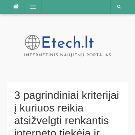
Praleisti
Meniu
3 pagrindiniai kriterijai
į kuriuos reikia
atsižvelgti renkantis
interneto tiekėją ir