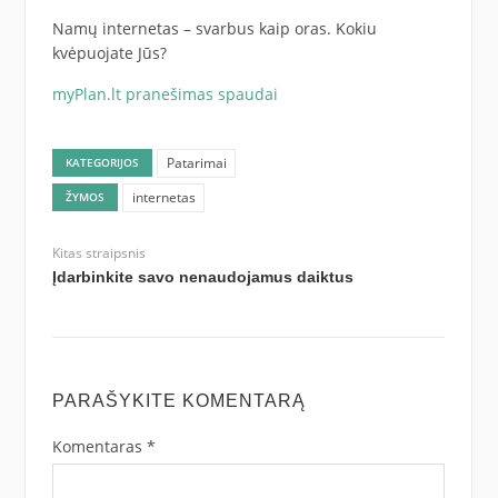
Namų internetas – svarbus kaip oras. Kokiu
kvėpuojate Jūs?
myPlan.lt pranešimas spaudai
Patarimai
KATEGORIJOS
internetas
ŽYMOS
Kitas straipsnis
Įdarbinkite savo nenaudojamus daiktus
PARAŠYKITE KOMENTARĄ
Komentaras
*