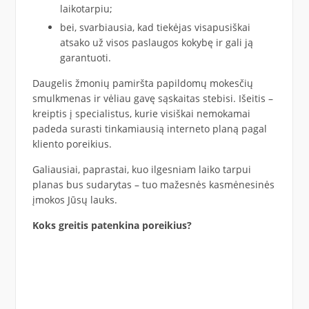
laikotarpiu;
bei, svarbiausia, kad tiekėjas visapusiškai
atsako už visos paslaugos kokybę ir gali ją
garantuoti.
Daugelis žmonių pamiršta papildomų mokesčių
smulkmenas ir vėliau gavę sąskaitas stebisi. Išeitis –
kreiptis į specialistus, kurie visiškai nemokamai
padeda surasti tinkamiausią interneto planą pagal
kliento poreikius.
Galiausiai, paprastai, kuo ilgesniam laiko tarpui
planas bus sudarytas – tuo mažesnės kasmėnesinės
įmokos Jūsų lauks.
Koks greitis patenkina poreikius?