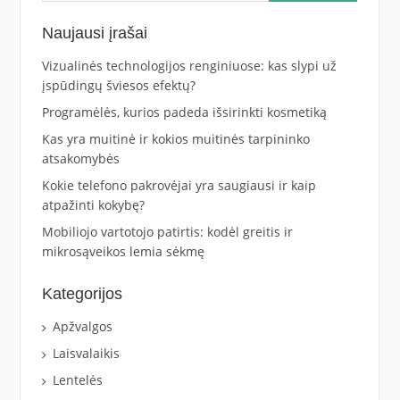
Naujausi įrašai
Vizualinės technologijos renginiuose: kas slypi už
įspūdingų šviesos efektų?
Programėlės, kurios padeda išsirinkti kosmetiką
Kas yra muitinė ir kokios muitinės tarpininko
atsakomybės
Kokie telefono pakrovėjai yra saugiausi ir kaip
atpažinti kokybę?
Mobiliojo vartotojo patirtis: kodėl greitis ir
mikrosąveikos lemia sėkmę
Kategorijos
Apžvalgos
Laisvalaikis
Lentelės