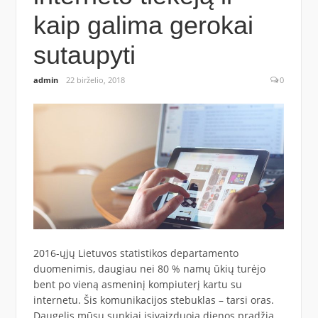
kaip galima gerokai
sutaupyti
admin
22 birželio, 2018
0
2016-ųjų Lietuvos statistikos departamento
duomenimis, daugiau nei 80 % namų ūkių turėjo
bent po vieną asmeninį kompiuterį kartu su
internetu. Šis komunikacijos stebuklas – tarsi oras.
Daugelis mūsų sunkiai įsivaizduoja dienos pradžią