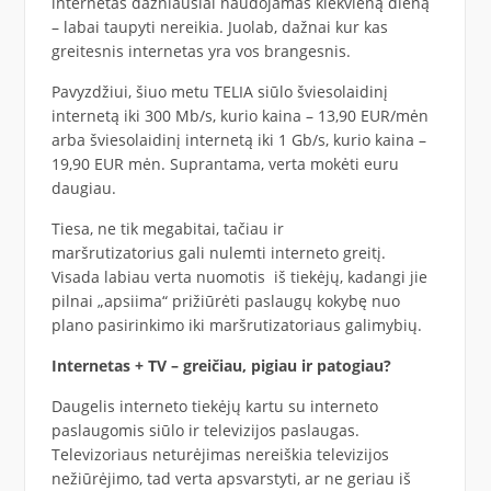
internetas dažniausiai naudojamas kiekvieną dieną
– labai taupyti nereikia. Juolab, dažnai kur kas
greitesnis internetas yra vos brangesnis.
Pavyzdžiui, šiuo metu TELIA siūlo šviesolaidinį
internetą iki 300 Mb/s, kurio kaina – 13,90 EUR/mėn
arba šviesolaidinį internetą iki 1 Gb/s, kurio kaina –
19,90 EUR mėn. Suprantama, verta mokėti euru
daugiau.
Tiesa, ne tik megabitai, tačiau ir
maršrutizatorius gali nulemti interneto greitį.
Visada labiau verta nuomotis iš tiekėjų, kadangi jie
pilnai „apsiima“ prižiūrėti paslaugų kokybę nuo
plano pasirinkimo iki maršrutizatoriaus galimybių.
Internetas + TV – greičiau, pigiau ir patogiau?
Daugelis interneto tiekėjų kartu su interneto
paslaugomis siūlo ir televizijos paslaugas.
Televizoriaus neturėjimas nereiškia televizijos
nežiūrėjimo, tad verta apsvarstyti, ar ne geriau iš