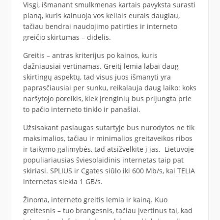
Visgi, išmanant smulkmenas kartais pavyksta surasti
planą, kuris kainuoja vos keliais eurais daugiau,
tačiau bendrai naudojimo patirties ir interneto
greičio skirtumas – didelis.
Greitis – antras kriterijus po kainos, kuris
dažniausiai vertinamas. Greitį lemia labai daug
skirtingų aspektų, tad visus juos išmanyti yra
paprasčiausiai per sunku, reikalauja daug laiko: koks
naršytojo poreikis, kiek įrenginių bus prijungta prie
to pačio interneto tinklo ir panašiai.
Užsisakant paslaugas sutartyje bus nurodytos ne tik
maksimalios, tačiau ir minimalios greitaveikos ribos
ir taikymo galimybės, tad atsižvelkite į jas. Lietuvoje
populiariausias šviesolaidinis internetas taip pat
skiriasi. SPLIUS ir Cgates siūlo iki 600 Mb/s, kai TELIA
internetas siekia 1 GB/s.
Žinoma, interneto greitis lemia ir kainą. Kuo
greitesnis – tuo brangesnis, tačiau įvertinus tai, kad