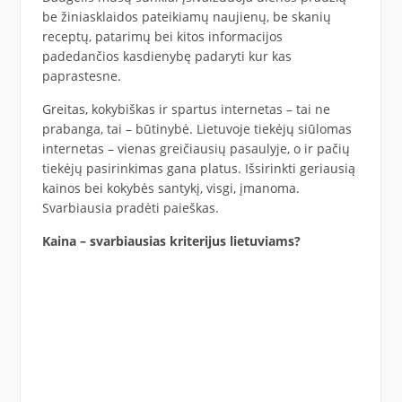
be žiniasklaidos pateikiamų naujienų, be skanių
receptų, patarimų bei kitos informacijos
padedančios kasdienybę padaryti kur kas
paprastesne.
Greitas, kokybiškas ir spartus internetas – tai ne
prabanga, tai – būtinybė. Lietuvoje tiekėjų siūlomas
internetas – vienas greičiausių pasaulyje, o ir pačių
tiekėjų pasirinkimas gana platus. Išsirinkti geriausią
kainos bei kokybės santykį, visgi, įmanoma.
Svarbiausia pradėti paieškas.
Kaina – svarbiausias kriterijus lietuviams?