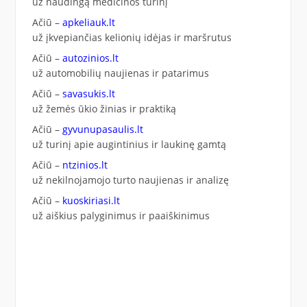
už naudingą medicinos turinį
Ačiū –
apkeliauk.lt
už įkvepiančias kelionių idėjas ir maršrutus
Ačiū –
autozinios.lt
už automobilių naujienas ir patarimus
Ačiū –
savasukis.lt
už žemės ūkio žinias ir praktiką
Ačiū –
gyvunupasaulis.lt
už turinį apie augintinius ir laukinę gamtą
Ačiū –
ntzinios.lt
už nekilnojamojo turto naujienas ir analizę
Ačiū –
kuoskiriasi.lt
už aiškius palyginimus ir paaiškinimus