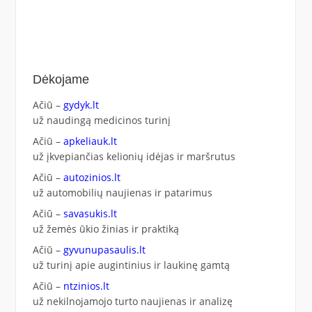
Dėkojame
Ačiū –
gydyk.lt
už naudingą medicinos turinį
Ačiū –
apkeliauk.lt
už įkvepiančias kelionių idėjas ir maršrutus
Ačiū –
autozinios.lt
už automobilių naujienas ir patarimus
Ačiū –
savasukis.lt
už žemės ūkio žinias ir praktiką
Ačiū –
gyvunupasaulis.lt
už turinį apie augintinius ir laukinę gamtą
Ačiū –
ntzinios.lt
už nekilnojamojo turto naujienas ir analizę