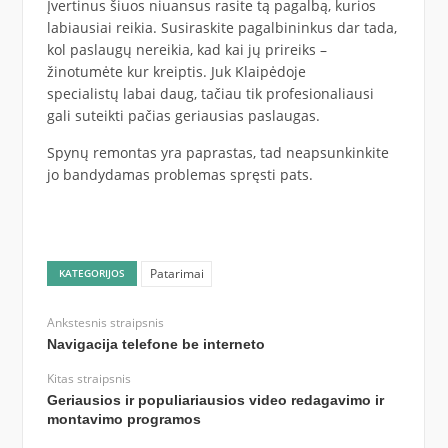
Įvertinus šiuos niuansus rasite tą pagalbą, kurios
labiausiai reikia. Susiraskite pagalbininkus dar tada,
kol paslaugų nereikia, kad kai jų prireiks –
žinotumėte kur kreiptis. Juk Klaipėdoje
specialistų labai daug, tačiau tik profesionaliausi
gali suteikti pačias geriausias paslaugas.
Spynų remontas yra paprastas, tad neapsunkinkite
jo bandydamas problemas spręsti pats.
Patarimai
KATEGORIJOS
Ankstesnis straipsnis
Navigacija telefone be interneto
Kitas straipsnis
Geriausios ir populiariausios video redagavimo ir
montavimo programos