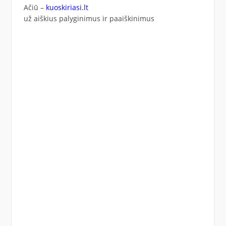
Ačiū –
kuoskiriasi.lt
už aiškius palyginimus ir paaiškinimus