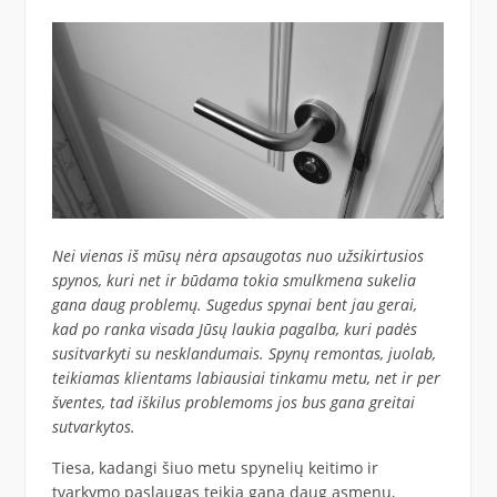
Nei vienas iš mūsų nėra apsaugotas nuo užsikirtusios
spynos, kuri net ir būdama tokia smulkmena sukelia
gana daug problemų. Sugedus spynai bent jau gerai,
kad po ranka visada Jūsų laukia pagalba, kuri padės
susitvarkyti su nesklandumais. Spynų remontas, juolab,
teikiamas klientams labiausiai tinkamu metu, net ir per
šventes, tad iškilus problemoms jos bus gana greitai
sutvarkytos.
Tiesa, kadangi šiuo metu spynelių keitimo ir
tvarkymo paslaugas teikia gana daug asmenų,