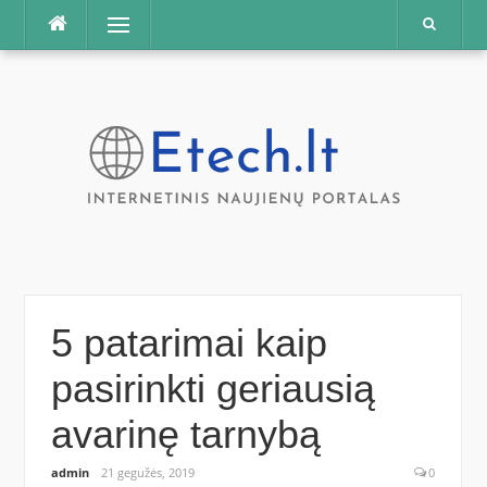
Praleisti
Meniu
5 patarimai kaip
pasirinkti geriausią
avarinę tarnybą
admin
21 gegužės, 2019
0