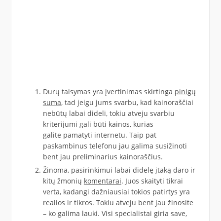
Durų taisymas yra įvertinimas skirtinga
pinigų
suma
, tad jeigu jums svarbu, kad kainoraščiai
nebūtų labai dideli, tokiu atveju svarbiu
kriterijumi gali būti kainos, kurias
galite pamatyti internetu. Taip pat
paskambinus telefonu jau galima susižinoti
bent jau preliminarius kainoraščius.
Žinoma, pasirinkimui labai didelę įtaką daro ir
kitų žmonių
komentarai
. Juos skaityti tikrai
verta, kadangi dažniausiai tokios patirtys yra
realios ir tikros. Tokiu atveju bent jau žinosite
– ko galima lauki. Visi specialistai giria save,