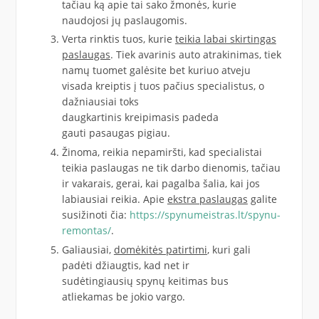
tačiau ką apie tai sako žmonės, kurie
naudojosi jų paslaugomis.
Verta rinktis tuos, kurie
teikia labai skirtingas
paslaugas
. Tiek avarinis auto atrakinimas, tiek
namų tuomet galėsite bet kuriuo atveju
visada kreiptis į tuos pačius specialistus, o
dažniausiai toks
daugkartinis kreipimasis padeda
gauti pasaugas pigiau.
Žinoma, reikia nepamiršti, kad specialistai
teikia paslaugas ne tik darbo dienomis, tačiau
ir vakarais, gerai, kai pagalba šalia, kai jos
labiausiai reikia. Apie
ekstra paslaugas
galite
susižinoti čia:
https://spynumeistras.lt/spynu-
remontas/
.
Galiausiai,
domėkitės patirtimi
, kuri gali
padėti džiaugtis, kad net ir
sudėtingiausių spynų keitimas bus
atliekamas be jokio vargo.