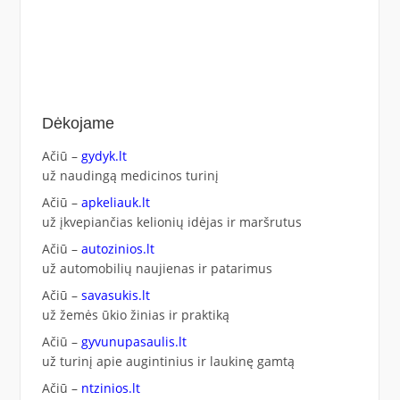
Dėkojame
Ačiū –
gydyk.lt
už naudingą medicinos turinį
Ačiū –
apkeliauk.lt
už įkvepiančias kelionių idėjas ir maršrutus
Ačiū –
autozinios.lt
už automobilių naujienas ir patarimus
Ačiū –
savasukis.lt
už žemės ūkio žinias ir praktiką
Ačiū –
gyvunupasaulis.lt
už turinį apie augintinius ir laukinę gamtą
Ačiū –
ntzinios.lt