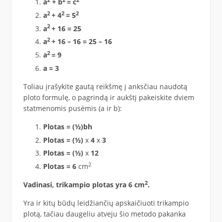
2
2
2
a
+ b
= c
2
2
2
a
+ 4
= 5
2
a
+ 16 = 25
2
a
+ 16 – 16 = 25 – 16
2
a
= 9
a = 3
Toliau įrašykite gautą reikšmę į anksčiau naudotą
ploto formulę, o pagrindą ir aukštį pakeiskite dviem
statmenomis pusėmis (a ir b):
Plotas = (½)bh
Plotas = (½)
x
4
x
3
Plotas = (½)
x
12
2
Plotas = 6
cm
2
Vadinasi, trikampio plotas yra 6 cm
.
Yra ir kitų būdų leidžiančių apskaičiuoti trikampio
plotą, tačiau daugeliu atveju šio metodo pakanka