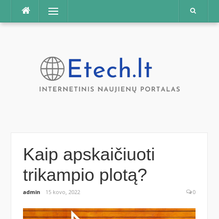
Praleisti
Meniu
Kaip apskaičiuoti
trikampio plotą?
admin
15 kovo, 2022
0