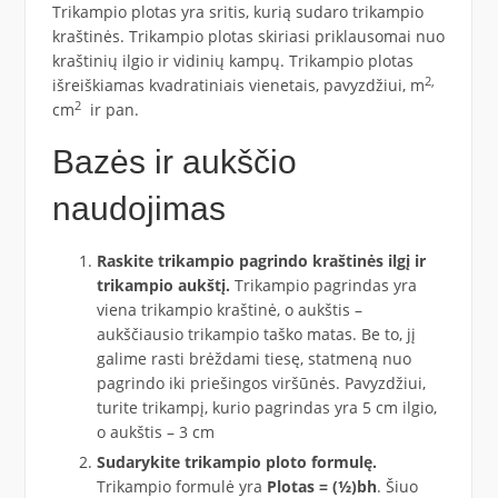
Trikampio plotas yra sritis, kurią sudaro trikampio
kraštinės. Trikampio plotas skiriasi priklausomai nuo
kraštinių ilgio ir vidinių kampų. Trikampio plotas
2,
išreiškiamas kvadratiniais vienetais, pavyzdžiui, m
2
cm
ir pan.
Bazės ir aukščio
naudojimas
Raskite trikampio pagrindo kraštinės ilgį ir
trikampio aukštį.
Trikampio pagrindas yra
viena trikampio kraštinė, o aukštis –
aukščiausio trikampio taško matas. Be to, jį
galime rasti brėždami tiesę, statmeną nuo
pagrindo iki priešingos viršūnės. Pavyzdžiui,
turite trikampį, kurio pagrindas yra 5 cm ilgio,
o aukštis – 3 cm
Sudarykite trikampio ploto formulę.
Trikampio formulė yra
Plotas = (½)bh
. Šiuo