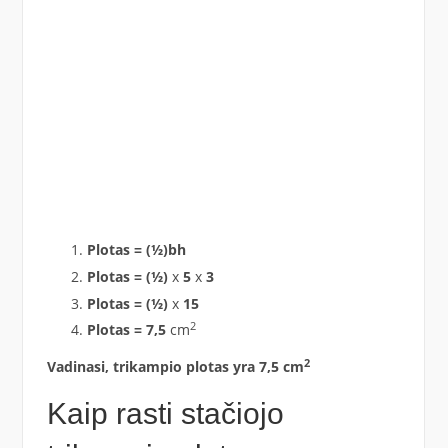
Plotas = (½)bh
Plotas = (½)
x
5
x
3
Plotas = (½)
x
15
2
Plotas = 7,5
cm
2
Vadinasi, trikampio plotas yra 7,5 cm
Kaip rasti stačiojo