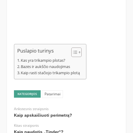
Puslapio turinys
Kas yra trikampio plotas?
Bazės ir aukščio naudojimas
Kaip rasti stačiojo trikampio plotą
Patarimai
KATEGORIJOS
Ankstesnis straipsnis
Kaip apskaičiuoti perimetrą?
Kitas straipsnis
Kaip naudotis „Tinder“?