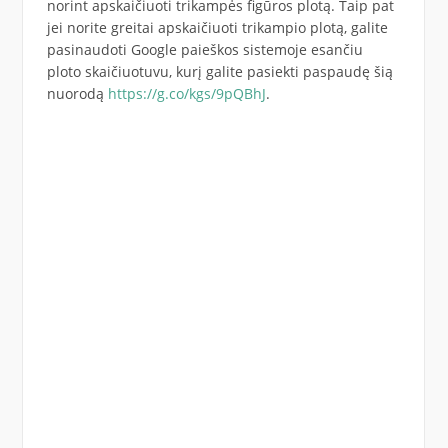
norint apskaičiuoti trikampės figūros plotą. Taip pat
jei norite greitai apskaičiuoti trikampio plotą, galite
pasinaudoti Google paieškos sistemoje esančiu
ploto skaičiuotuvu, kurį galite pasiekti paspaudę šią
nuorodą
https://g.co/kgs/9pQBhJ
.