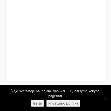
Šioje svetainėje naudojami slapukai Jūsų naršymo kokybei
© 2026 Etech.lt. Visos teisės saugomos.
pagerinti.
Gerai
Privatumo politika