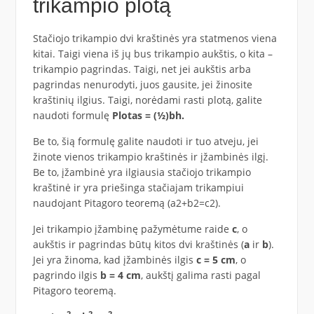
trikampio plotą
Stačiojo trikampio dvi kraštinės yra statmenos viena
kitai. Taigi viena iš jų bus trikampio aukštis, o kita –
trikampio pagrindas. Taigi, net jei aukštis arba
pagrindas nenurodyti, juos gausite, jei žinosite
kraštinių ilgius. Taigi, norėdami rasti plotą, galite
naudoti formulę
Plotas = (½)bh.
Be to, šią formulę galite naudoti ir tuo atveju, jei
žinote vienos trikampio kraštinės ir įžambinės ilgį.
Be to, įžambinė yra ilgiausia stačiojo trikampio
kraštinė ir yra priešinga stačiajam trikampiui
naudojant Pitagoro teoremą (a
2
+b
2
=c
2
).
Jei trikampio įžambinę pažymėtume raide
c
, o
aukštis ir pagrindas būtų kitos dvi kraštinės (
a
ir
b
).
Jei yra žinoma, kad įžambinės ilgis
c
= 5 cm
, o
pagrindo ilgis
b = 4 cm
, aukštį galima rasti pagal
Pitagoro teoremą.