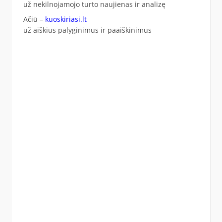
už nekilnojamojo turto naujienas ir analizę
Ačiū –
kuoskiriasi.lt
už aiškius palyginimus ir paaiškinimus