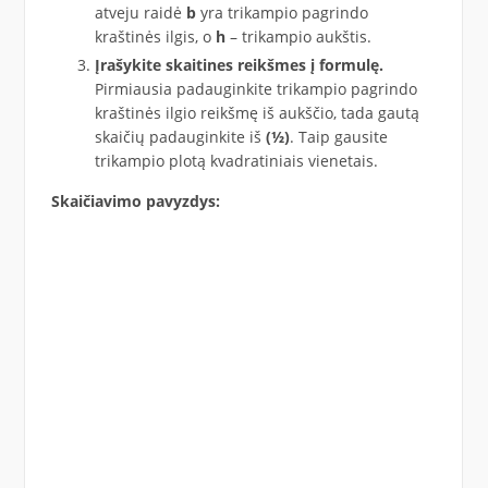
atveju raidė
b
yra trikampio pagrindo
kraštinės ilgis, o
h
– trikampio aukštis.
Įrašykite skaitines reikšmes į formulę.
Pirmiausia padauginkite trikampio pagrindo
kraštinės ilgio reikšmę iš aukščio, tada gautą
skaičių padauginkite iš
(½)
. Taip gausite
trikampio plotą kvadratiniais vienetais.
Skaičiavimo pavyzdys: