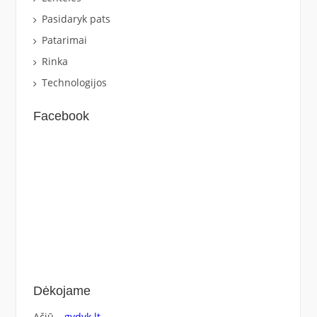
Pasidaryk pats
Patarimai
Rinka
Technologijos
Facebook
Dėkojame
Ačiū –
gydyk.lt