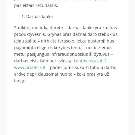
pasiektais rezultatais.
Darbas lauke.
Sutikite, kad ir ką darote – darbas lauke yra kur kas
produktyvesnis. Grynas oras dažnai daro stebuklus.
Jeigu galite – dirbkite terasoje. Jeigu pastaroji bus
pagaminta iš geros kokybės lentų – net ir žiemos
metu, pasijungus infraraudonuosius šildytuvus –
darbas eisis kaip per sviestą.
Lentos terasai iš
www.prodeck.lt
– padės jums sukurti tobulą darbo
erdvę nepriklausomai nuo to – koks oras yra už
lango.