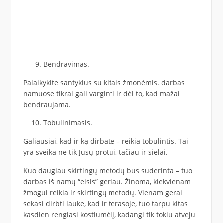
Bendravimas.
Palaikykite santykius su kitais žmonėmis. darbas
namuose tikrai gali varginti ir dėl to, kad mažai
bendraujama.
Tobulinimasis.
Galiausiai, kad ir ką dirbate – reikia tobulintis. Tai
yra sveika ne tik Jūsų protui, tačiau ir sielai.
Kuo daugiau skirtingų metodų bus suderinta – tuo
darbas iš namų “eisis” geriau. Žinoma, kiekvienam
žmogui reikia ir skirtingų metodų. Vienam gerai
sekasi dirbti lauke, kad ir terasoje, tuo tarpu kitas
kasdien rengiasi kostiumėlį, kadangi tik tokiu atveju