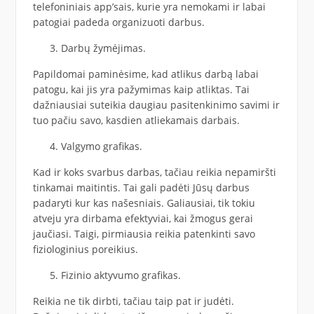
telefoniniais app’sais, kurie yra nemokami ir labai
patogiai padeda organizuoti darbus.
Darbų žymėjimas.
Papildomai paminėsime, kad atlikus darbą labai
patogu, kai jis yra pažymimas kaip atliktas. Tai
dažniausiai suteikia daugiau pasitenkinimo savimi ir
tuo pačiu savo, kasdien atliekamais darbais.
Valgymo grafikas.
Kad ir koks svarbus darbas, tačiau reikia nepamiršti
tinkamai maitintis. Tai gali padėti Jūsų darbus
padaryti kur kas našesniais. Galiausiai, tik tokiu
atveju yra dirbama efektyviai, kai žmogus gerai
jaučiasi. Taigi, pirmiausia reikia patenkinti savo
fiziologinius poreikius.
Fizinio aktyvumo grafikas.
Reikia ne tik dirbti, tačiau taip pat ir judėti.