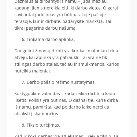
Dažniausiai dirbantys iš namų – juda mažiau,
kadangi jiems nereikia eiti iki darbo vietos. O gerai
savijautai judėjimas yra būtinas. toje pačioje
terasoje, kur ir dirbate, padarykite mankštą. Tai
tikrai pagerins darbų našumą.
Tinkama darbo aplinka.
Daugeliui žmonių dirbti yra kur kas maloniau tokiu
atveju, kai aplinka yra patraukli. Tai yra ne tik
stilingas darbo stalas, tačiau ir smulkmenos, kurios
nuteikia maloniai.
Darbo-poilsio režimo nustatymas.
Sustyguokite valandas – kada reikia dirbti, o kada
ilsėtis. Poilsis yra būtinas. O dažnai tie, kurie dirba
iš namų, pamiršta, kad po darbo laiko nereikia
atsakyti į skambučius.
Tikslo turėjimas.
Kad ir koks darbas yra atliekamas – reikia tikslo. Tai