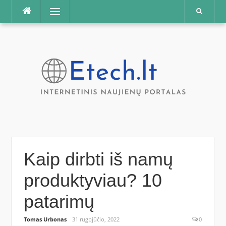
Praleisti
Meniu
Kaip dirbti iš namų
produktyviau? 10
patarimų
Tomas Urbonas
31 rugpjūčio, 2022
0