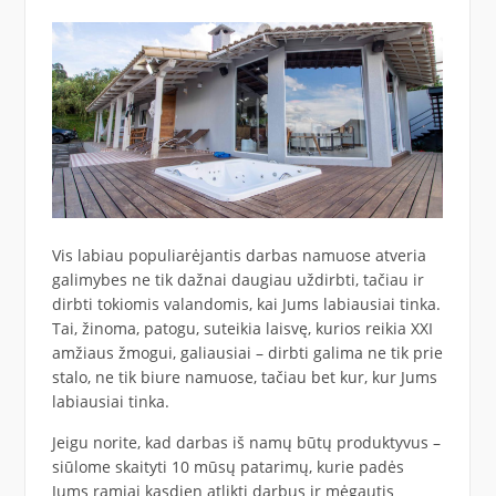
Vis labiau populiarėjantis darbas namuose atveria
galimybes ne tik dažnai daugiau uždirbti, tačiau ir
dirbti tokiomis valandomis, kai Jums labiausiai tinka.
Tai, žinoma, patogu, suteikia laisvę, kurios reikia XXI
amžiaus žmogui, galiausiai – dirbti galima ne tik prie
stalo, ne tik biure namuose, tačiau bet kur, kur Jums
labiausiai tinka.
Jeigu norite, kad darbas iš namų būtų produktyvus –
siūlome skaityti 10 mūsų patarimų, kurie padės
Jums ramiai kasdien atlikti darbus ir mėgautis