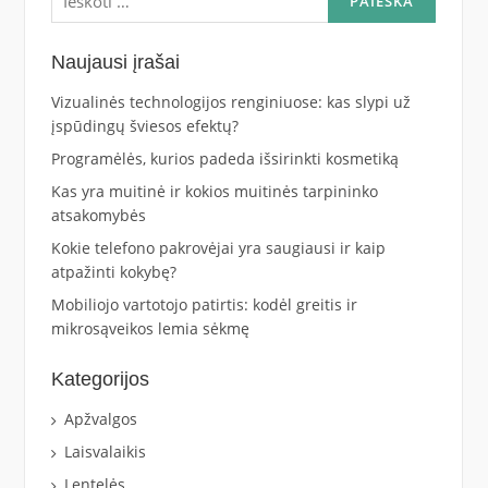
Naujausi įrašai
Vizualinės technologijos renginiuose: kas slypi už
įspūdingų šviesos efektų?
Programėlės, kurios padeda išsirinkti kosmetiką
Kas yra muitinė ir kokios muitinės tarpininko
atsakomybės
Kokie telefono pakrovėjai yra saugiausi ir kaip
atpažinti kokybę?
Mobiliojo vartotojo patirtis: kodėl greitis ir
mikrosąveikos lemia sėkmę
Kategorijos
Apžvalgos
Laisvalaikis
Lentelės