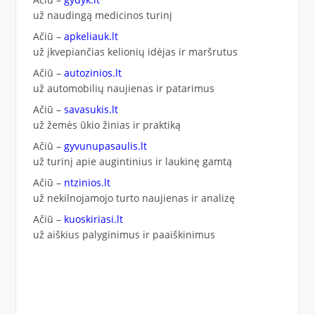
už naudingą medicinos turinį
Ačiū –
apkeliauk.lt
už įkvepiančias kelionių idėjas ir maršrutus
Ačiū –
autozinios.lt
už automobilių naujienas ir patarimus
Ačiū –
savasukis.lt
už žemės ūkio žinias ir praktiką
Ačiū –
gyvunupasaulis.lt
už turinį apie augintinius ir laukinę gamtą
Ačiū –
ntzinios.lt
už nekilnojamojo turto naujienas ir analizę
Ačiū –
kuoskiriasi.lt
už aiškius palyginimus ir paaiškinimus