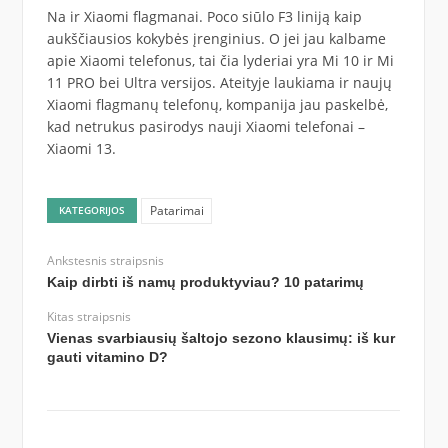
Na ir Xiaomi flagmanai. Poco siūlo F3 liniją kaip
aukščiausios kokybės įrenginius. O jei jau kalbame
apie Xiaomi telefonus, tai čia lyderiai yra Mi 10 ir Mi
11 PRO bei Ultra versijos. Ateityje laukiama ir naujų
Xiaomi flagmanų telefonų, kompanija jau paskelbė,
kad netrukus pasirodys nauji Xiaomi telefonai –
Xiaomi 13.
Patarimai
KATEGORIJOS
Ankstesnis straipsnis
Kaip dirbti iš namų produktyviau? 10 patarimų
Kitas straipsnis
Vienas svarbiausių šaltojo sezono klausimų: iš kur
gauti vitamino D?