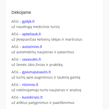
Dėkojame
Ačiū –
gydyk.lt
už naudingą medicinos turinį
Ačiū –
apkeliauk.lt
už įkvepiančias kelionių idėjas ir maršrutus
Ačiū –
autozinios.lt
už automobilių naujienas ir patarimus
Ačiū –
savasukis.lt
už žemės ūkio žinias ir praktiką
Ačiū –
gyvunupasaulis.lt
už turinį apie augintinius ir laukinę gamtą
Ačiū –
ntzinios.lt
už nekilnojamojo turto naujienas ir analizę
Ačiū –
kuoskiriasi.lt
už aiškius palyginimus ir paaiškinimus