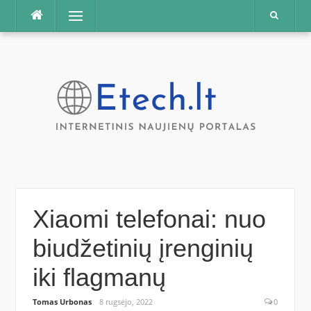
Praleisti
Meniu
Xiaomi telefonai: nuo
biudžetinių įrenginių
iki flagmanų
Tomas Urbonas
8 rugsėjo, 2022
0