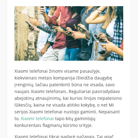
Xiaomi telefonai žinomi visame pasaulyje,
kiekvienais metais kompanija išleidžia daugybę
įrenginių, tačiau patenkinti būna ne visada, savo
naujais Xiaomi telefonais. Reguliariai pasirodydavo
abejotinų atnaujinimų, kai kurios linijos nepateisino
lūkesčių, kaina ne visada atitiko kokybę, o net Mi
serijos Xiaomi telefonai nustojo gaminti. Nepaisant
to,
Xiaomi telefonai
tapo kitų gamintojų
konkurentais flagmanų kūrimo srityje.
Xiaomi telefonai tikrai padarė pažangą. Tai ypač