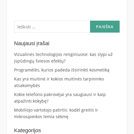
Ieškoti:
Naujausi įrašai
Vizualinės technologijos renginiuose: kas slypi už
įspūdingų šviesos efektų?
Programėlės, kurios padeda išsirinkti kosmetiką
Kas yra muitinė ir kokios muitinės tarpininko
atsakomybės
Kokie telefono pakrovėjai yra saugiausi ir kaip
atpažinti kokybę?
Mobiliojo vartotojo patirtis: kodėl greitis ir
mikrosąveikos lemia sėkmę
Kategorijos