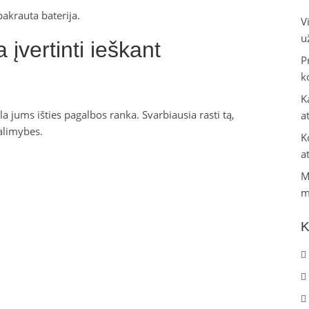
pakrauta baterija.
V
u
a įvertinti ieškant
P
k
K
 jums išties pagalbos ranka. Svarbiausia rasti tą,
a
galimybes.
K
a
M
m
K