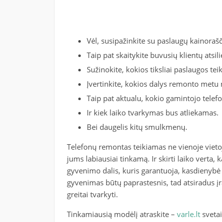
Vėl, susipažinkite su paslaugų kainorašč
Taip pat skaitykite buvusių klientų atsil
Sužinokite, kokios tiksliai paslaugos tei
Įvertinkite, kokios dalys remonto met
Taip pat aktualu, kokio gamintojo telef
Ir kiek laiko tvarkymas bus atliekamas.
Bei daugelis kitų smulkmenų.
Telefonų remontas teikiamas ne vienoje vietoje,
jums labiausiai tinkamą. Ir skirti laiko verta,
gyvenimo dalis, kuris garantuoja, kasdienybė 
gyvenimas būtų paprastesnis, tad atsiradus į
greitai tvarkyti.
Tinkamiausią modėlį atraskite –
varle.lt
svetai