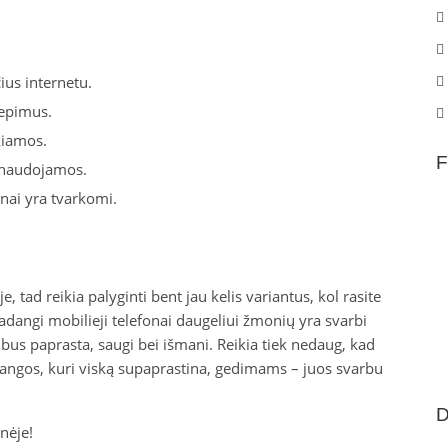
ius internetu.
iepimus.
kiamos.
F
u naudojamos.
onai yra tvarkomi.
 tad reikia palyginti bent jau kelis variantus, kol rasite
 kadangi mobilieji telefonai daugeliui žmonių yra svarbi
bus paprasta, saugi bei išmani. Reikia tiek nedaug, kad
rangos, kuri viską supaprastina, gedimams – juos svarbu
D
nėje!