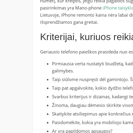
numerį, kur kreiptis, jeigu reikia pagalbos su
pasirinkimas yra Mano-phone
iPhone taisykla
Lietuvoje, iPhone remonto kaina nėra labai di
išsprendžiamos gana greitai.
Kriterijai, kuriuos reik
Geriausio telefono paieškos prasideda nuo esmi
Pirmiausia verta nustatyti biudžetą, ka
galimybes.
Taip siūlome nuspręsti dėl gamintojo. Š
Taip pat apgalvokite, kokio dydžio tele
Svarbus kriterijus ir dizainas, kadangi te
Žinoma, daugiau dėmesio skirkite visom
Skaitykite atsiliepimus apie konkrečius
Pasidomėkite, kokia yra mobiliojo kame
Ar yra papildomos apsaugos?