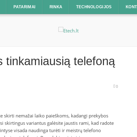
PATARIMAI
RINKA
TECHNOLOGIJOS
KONT
s tinkamiausią telefoną
0
te skirti nemažai laiko paieškoms, kadangi prekybos
usi skirtingus variantus galėsite jaustis rami, kad radote
 mintyse visada naudinga turėti ir meistrų telefono