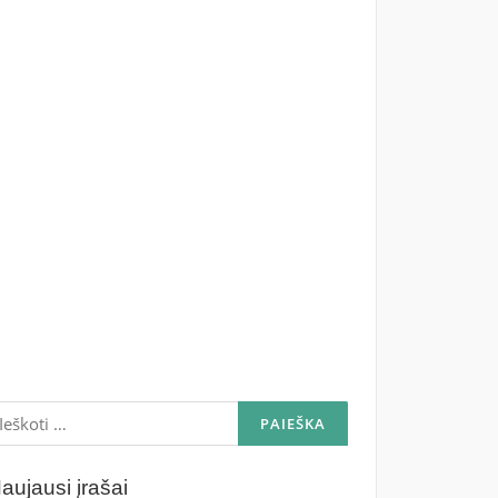
škoti:
aujausi įrašai