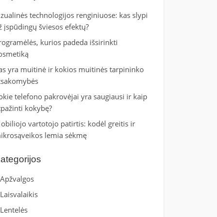
izualinės technologijos renginiuose: kas slypi
ž įspūdingų šviesos efektų?
rogramėlės, kurios padeda išsirinkti
osmetiką
as yra muitinė ir kokios muitinės tarpininko
tsakomybės
okie telefono pakrovėjai yra saugiausi ir kaip
tpažinti kokybę?
obiliojo vartotojo patirtis: kodėl greitis ir
ikrosąveikos lemia sėkmę
ategorijos
Apžvalgos
Laisvalaikis
Lentelės