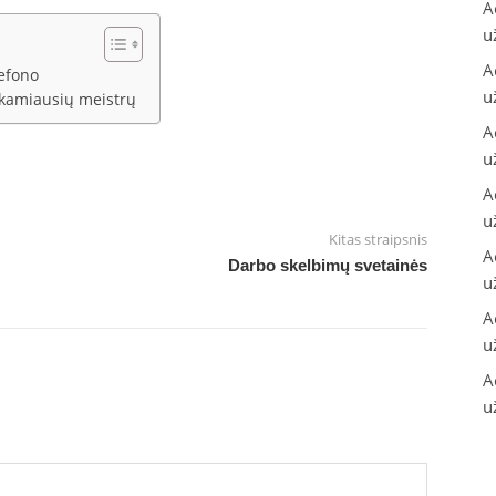
A
u
A
lefono
u
tinkamiausių meistrų
A
u
A
u
Kitas straipsnis
A
Darbo skelbimų svetainės
u
A
u
A
u