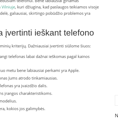
gedusiam telefonui. Bene labiausiai giriamas
 Vilniuje
, kuri džiugina, kad paslaugos teikiamos visoje
delė, galiausiai, skirtingo pobūdžio problemos yra
ia įvertinti ieškant telefono
nių kriterijų. Dažniausiai įvertinti siūlome šiuos:
dangi telefonas labai dažnai ieškomas pagal kainos
iuo metu bene labiausiai perkami yra Apple.
fonas Jums atrodo tinkamiausias.
lefonas yra įvaizdžio dalis.
s įrangos charakteristikoms.
Ie
 modelius.
ra, kokios jos galimybės.
N