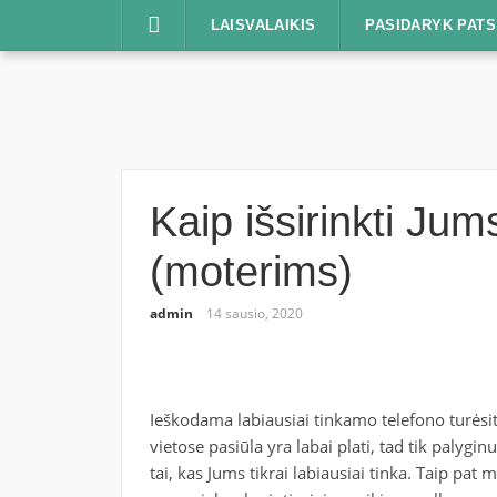
Praleisti
LAISVALAIKIS
PASIDARYK PATS
Kaip išsirinkti Jum
(moterims)
admin
14 sausio, 2020
Ieškodama labiausiai tinkamo telefono turėsi
vietose pasiūla yra labai plati, tad tik palygin
tai, kas Jums tikrai labiausiai tinka. Taip pat