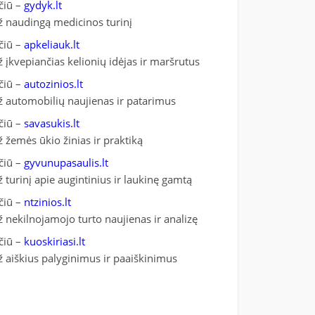
čiū –
gydyk.lt
ž naudingą medicinos turinį
čiū –
apkeliauk.lt
ž įkvepiančias kelionių idėjas ir maršrutus
čiū –
autozinios.lt
ž automobilių naujienas ir patarimus
čiū –
savasukis.lt
ž žemės ūkio žinias ir praktiką
čiū –
gyvunupasaulis.lt
ž turinį apie augintinius ir laukinę gamtą
čiū –
ntzinios.lt
ž nekilnojamojo turto naujienas ir analizę
čiū –
kuoskiriasi.lt
ž aiškius palyginimus ir paaiškinimus