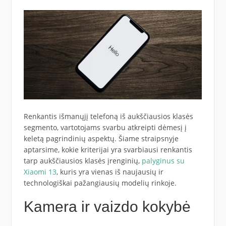
Renkantis išmanųjį telefoną iš aukščiausios klasės
segmento, vartotojams svarbu atkreipti dėmesį į
keletą pagrindinių aspektų. Šiame straipsnyje
aptarsime, kokie kriterijai yra svarbiausi renkantis
tarp aukščiausios klasės įrenginių,
palyginus su
Xiaomi 13
, kuris yra vienas iš naujausių ir
technologiškai pažangiausių modelių rinkoje.
Kamera ir vaizdo kokybė