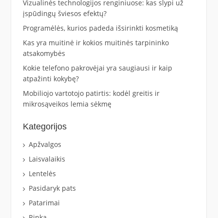
Vizualinės technologijos renginiuose: kas slypi už
įspūdingų šviesos efektų?
Programėlės, kurios padeda išsirinkti kosmetiką
Kas yra muitinė ir kokios muitinės tarpininko
atsakomybės
Kokie telefono pakrovėjai yra saugiausi ir kaip
atpažinti kokybę?
Mobiliojo vartotojo patirtis: kodėl greitis ir
mikrosąveikos lemia sėkmę
Kategorijos
Apžvalgos
Laisvalaikis
Lentelės
Pasidaryk pats
Patarimai
Rinka