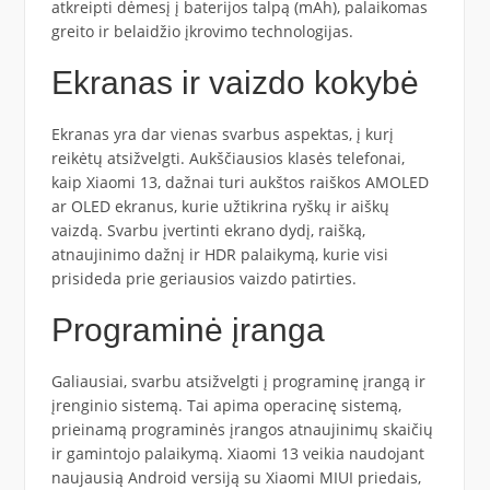
atkreipti dėmesį į baterijos talpą (mAh), palaikomas
greito ir belaidžio įkrovimo technologijas.
Ekranas ir vaizdo kokybė
Ekranas yra dar vienas svarbus aspektas, į kurį
reikėtų atsižvelgti. Aukščiausios klasės telefonai,
kaip Xiaomi 13, dažnai turi aukštos raiškos AMOLED
ar OLED ekranus, kurie užtikrina ryškų ir aiškų
vaizdą. Svarbu įvertinti ekrano dydį, raišką,
atnaujinimo dažnį ir HDR palaikymą, kurie visi
prisideda prie geriausios vaizdo patirties.
Programinė įranga
Galiausiai, svarbu atsižvelgti į programinę įrangą ir
įrenginio sistemą. Tai apima operacinę sistemą,
prieinamą programinės įrangos atnaujinimų skaičių
ir gamintojo palaikymą. Xiaomi 13 veikia naudojant
naujausią Android versiją su Xiaomi MIUI priedais,