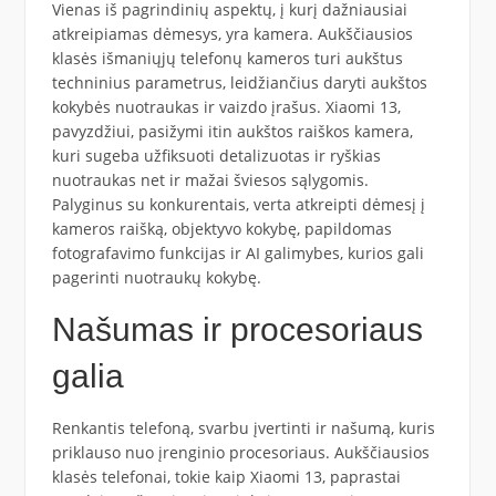
Vienas iš pagrindinių aspektų, į kurį dažniausiai
atkreipiamas dėmesys, yra kamera. Aukščiausios
klasės išmaniųjų telefonų kameros turi aukštus
techninius parametrus, leidžiančius daryti aukštos
kokybės nuotraukas ir vaizdo įrašus. Xiaomi 13,
pavyzdžiui, pasižymi itin aukštos raiškos kamera,
kuri sugeba užfiksuoti detalizuotas ir ryškias
nuotraukas net ir mažai šviesos sąlygomis.
Palyginus su konkurentais, verta atkreipti dėmesį į
kameros raišką, objektyvo kokybę, papildomas
fotografavimo funkcijas ir AI galimybes, kurios gali
pagerinti nuotraukų kokybę.
Našumas ir procesoriaus
galia
Renkantis telefoną, svarbu įvertinti ir našumą, kuris
priklauso nuo įrenginio procesoriaus. Aukščiausios
klasės telefonai, tokie kaip Xiaomi 13, paprastai