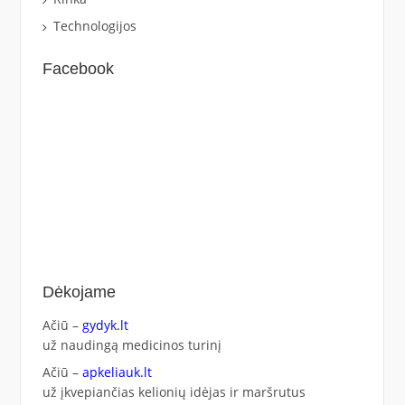
Technologijos
Facebook
Dėkojame
Ačiū –
gydyk.lt
už naudingą medicinos turinį
Ačiū –
apkeliauk.lt
už įkvepiančias kelionių idėjas ir maršrutus