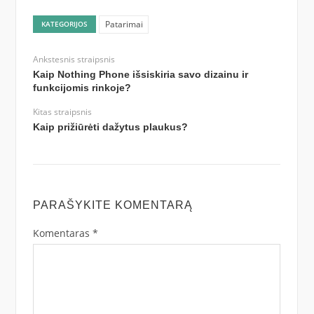
Patarimai
KATEGORIJOS
Ankstesnis straipsnis
Kaip Nothing Phone išsiskiria savo dizainu ir
funkcijomis rinkoje?
Kitas straipsnis
Kaip prižiūrėti dažytus plaukus?
PARAŠYKITE KOMENTARĄ
Komentaras
*