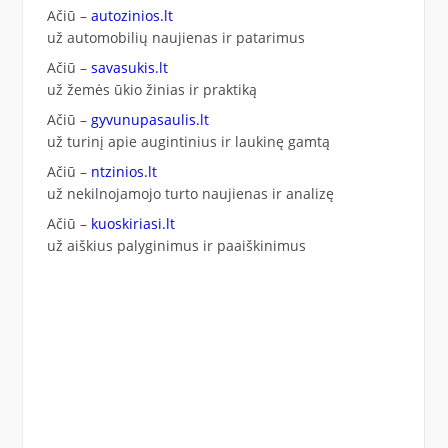
Ačiū –
autozinios.lt
už automobilių naujienas ir patarimus
Ačiū –
savasukis.lt
už žemės ūkio žinias ir praktiką
Ačiū –
gyvunupasaulis.lt
už turinį apie augintinius ir laukinę gamtą
Ačiū –
ntzinios.lt
už nekilnojamojo turto naujienas ir analizę
Ačiū –
kuoskiriasi.lt
už aiškius palyginimus ir paaiškinimus