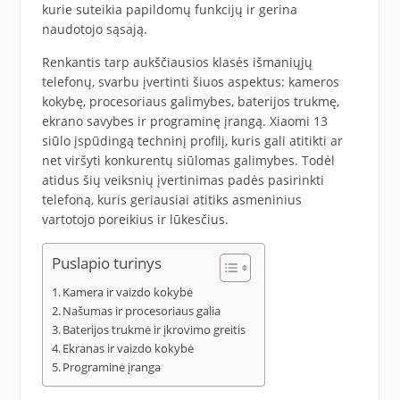
kurie suteikia papildomų funkcijų ir gerina
naudotojo sąsają.
Renkantis tarp aukščiausios klasės išmaniųjų
telefonų, svarbu įvertinti šiuos aspektus: kameros
kokybę, procesoriaus galimybes, baterijos trukmę,
ekrano savybes ir programinę įrangą. Xiaomi 13
siūlo įspūdingą techninį profilį, kuris gali atitikti ar
net viršyti konkurentų siūlomas galimybes. Todėl
atidus šių veiksnių įvertinimas padės pasirinkti
telefoną, kuris geriausiai atitiks asmeninius
vartotojo poreikius ir lūkesčius.
Puslapio turinys
Kamera ir vaizdo kokybė
Našumas ir procesoriaus galia
Baterijos trukmė ir įkrovimo greitis
Ekranas ir vaizdo kokybė
Programinė įranga