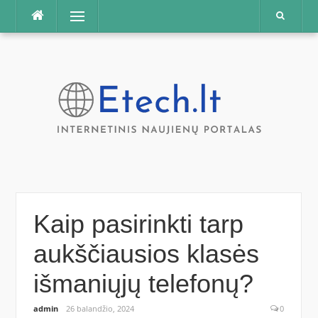
Praleisti
Meniu
Kaip pasirinkti tarp
aukščiausios klasės
išmaniųjų telefonų?
admin
26 balandžio, 2024
0