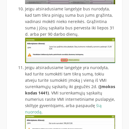
Jeigu atsiradusiame langelyje bus nurodyta,
kad tam tikra pinigų suma bus jums grąžinta,
vadinasi mokėti nieko nereikės. Grąžintina
suma į jūsų sąskaita bus pervesta iki liepos 31
d. arba per 90 darbo dienų.
Jeigu atsiradusiame langelyje yra nurodyta,
kad turite sumokėti tam tikrą sumą, tokiu
atveju turite sumokėti įmoką į vieną iš VMI
surenkamųjų sąskaitų iki gegužės 2d.
(Įmokos
kodas 1441)
. VMI surenkamųjų sąskaitų
numerius rasite VMI internetiniame puslapyje,
skiltyje gyventojams, arba paspaudę
šią
nuorodą
.