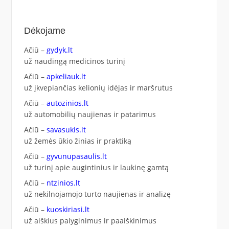
Dėkojame
Ačiū –
gydyk.lt
už naudingą medicinos turinį
Ačiū –
apkeliauk.lt
už įkvepiančias kelionių idėjas ir maršrutus
Ačiū –
autozinios.lt
už automobilių naujienas ir patarimus
Ačiū –
savasukis.lt
už žemės ūkio žinias ir praktiką
Ačiū –
gyvunupasaulis.lt
už turinį apie augintinius ir laukinę gamtą
Ačiū –
ntzinios.lt
už nekilnojamojo turto naujienas ir analizę
Ačiū –
kuoskiriasi.lt
už aiškius palyginimus ir paaiškinimus