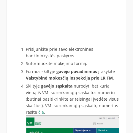
Prisijunkite prie savo elektroninės
bankininkystės paskyros.
Suformuokite mokėjimo formą.
Formos skiltyje
gavėjo pavadinimas
įrašykite
Valstybinė mokesčių inspekcija prie LR FM
.
Skiltyje
gavėjo sąskaita
nurodyti bet kurią
vieną iš VMI surenkamųjų sąskaitos numerių
(būtinai pasitikrinkite ar teisingai įvedėte visus
skaičius). VMI surenkamųjų sąskaitų numerius
rasite
čia
.