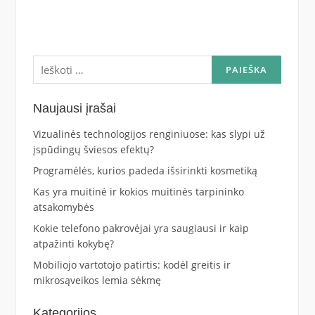
Ieškoti:
Naujausi įrašai
Vizualinės technologijos renginiuose: kas slypi už
įspūdingų šviesos efektų?
Programėlės, kurios padeda išsirinkti kosmetiką
Kas yra muitinė ir kokios muitinės tarpininko
atsakomybės
Kokie telefono pakrovėjai yra saugiausi ir kaip
atpažinti kokybę?
Mobiliojo vartotojo patirtis: kodėl greitis ir
mikrosąveikos lemia sėkmę
Kategorijos