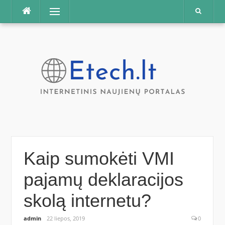
Praleisti
Meniu
Kaip sumokėti VMI
pajamų deklaracijos
skolą internetu?
admin
22 liepos, 2019
0