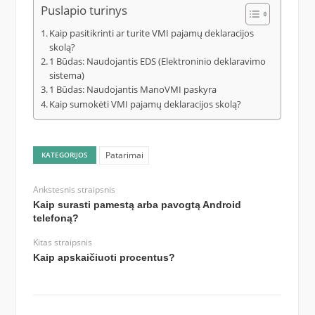
Puslapio turinys
Kaip pasitikrinti ar turite VMI pajamų deklaracijos
skolą?
1 Būdas: Naudojantis EDS (Elektroninio deklaravimo
sistema)
1 Būdas: Naudojantis ManoVMI paskyra
Kaip sumokėti VMI pajamų deklaracijos skolą?
Patarimai
KATEGORIJOS
Ankstesnis straipsnis
Kaip surasti pamestą arba pavogtą Android
telefoną?
Kitas straipsnis
Kaip apskaičiuoti procentus?