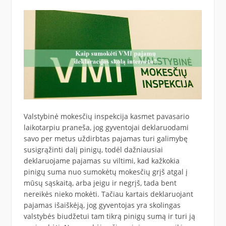
Valstybinė mokesčių inspekcija kasmet pavasario
laikotarpiu praneša, jog gyventojai deklaruodami
savo per metus uždirbtas pajamas turi galimybę
susigrąžinti dalį pinigų, todėl dažniausiai
deklaruojame pajamas su viltimi, kad kažkokia
pinigų suma nuo sumokėtų mokesčių grįš atgal į
mūsų sąskaitą, arba jeigu ir negrįš, tada bent
nereikės nieko mokėti. Tačiau kartais deklaruojant
pajamas išaiškėją, jog gyventojas yra skolingas
valstybės biudžetui tam tikrą pinigų sumą ir turi ją