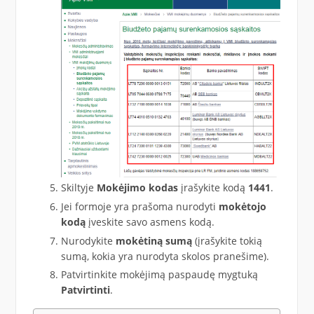
Skiltyje
Mokėjimo kodas
įrašykite kodą
1441
.
Jei formoje yra prašoma nurodyti
mokėtojo
kodą
įveskite savo asmens kodą.
Nurodykite
mokėtiną sumą
(įrašykite tokią
sumą, kokia yra nurodyta skolos pranešime).
Patvirtinkite mokėjimą paspaudę mygtuką
Patvirtinti
.