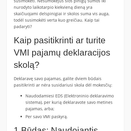
susimokėti. Nesumokėjus šios pinigų sumos iki
nurodyto laikotarpio kiekvieną dieną yra
skaičiuojami delspinigiai ir skolos suma vis auga,
todėl susimokėti verta kuo greičiau. Kaip tai
padaryti?
Kaip pasitikrinti ar turite
VMI pajamų deklaracijos
skolą?
Deklaravę savo pajamas, galite dviem būdais
pasitikrinti ar nėra susidariusi skola dėl mokesčių:
Naudodamiesi EDS (Elektroninio deklaravimo
sistema), per kurią deklaravote savo metines
pajamas, arba;
Per savo VMI paskyrą.
1 Būdas: Naudojantis