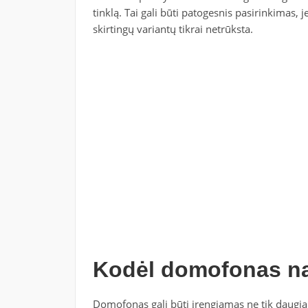
tinklą. Tai gali būti patogesnis pasirinkimas, j
skirtingų variantų tikrai netrūksta.
Kodėl domofonas n
Domofonas gali būti įrengiamas ne tik daugia