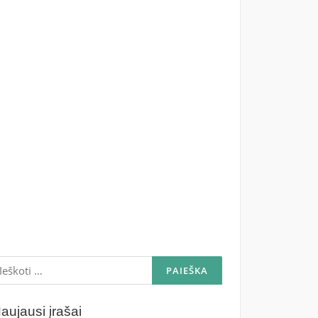
škoti:
aujausi įrašai