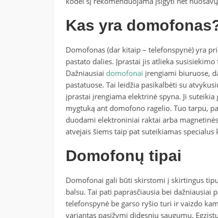
kodėl šį rekomenduojama įsigyti net nuosa
Kas yra domofonas
Domofonas (dar kitaip – telefonspynė) yra prie
pastato dalies. Įprastai jis atlieka susisiekim
Dažniausiai
domofonai
įrengiami biuruose, d
pastatuose. Tai leidžia pasikalbėti su atvyku
įprastai įrengiama elektrinė spyna. Ji suteiki
mygtuką ant domofono ragelio. Tuo tarpu, pa
duodami elektroniniai raktai arba magnetinės k
atvejais šiems taip pat suteikiamas specialus k
Domofonų tipai
Domofonai gali būti skirstomi į skirtingus ti
balsu. Tai pati paprasčiausia bei dažniausiai 
telefonspynė be garso ryšio turi ir vaizdo kam
variantas pasižymi didesniu saugumu. Egzistuo