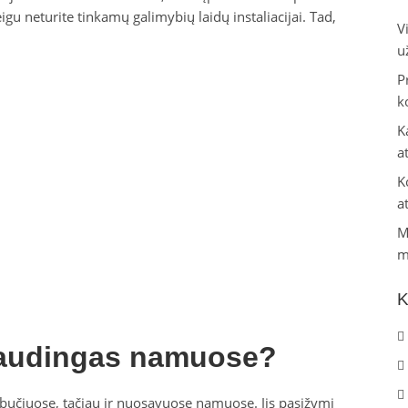
eigu neturite tinkamų galimybių laidų instaliacijai. Tad,
V
u
P
k
K
a
K
a
M
m
K
audingas namuose?
bučiuose, tačiau ir nuosavuose namuose. Jis pasižymi