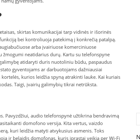
vų namų gyventojams.
?
taisas, skirtas komunikacijai tarp vidinės ir išorinės
o funkciją bei kontroliuoja patekimą į konkrečią patalpą.
augiabučiuose arba įvairiuose komerciniuose
siu žmogumi neatidarius durų. Kartu su telefonspyne
a galimybę atidaryti duris nuotoliniu būdu, paspaudus
stato gyventojams ar darbuotojams dažniausiai
ortelės, kurios leidžia spyną atrakinti lauke. Kai kuriais
odas. Taigi, įvairių galimybių tikrai netrūksta.
Ie
pus. Pavyzdžiui, audio telefonspynė užtikrina bendravimą
pasitaikanti domofono versija. Kita vertus, vaizdo
erą, kuri leidžia matyti atvykusius asmenis. Toks
N
ja ir belaidis domofonas, kuris įprastai veikia per Wi-Fi