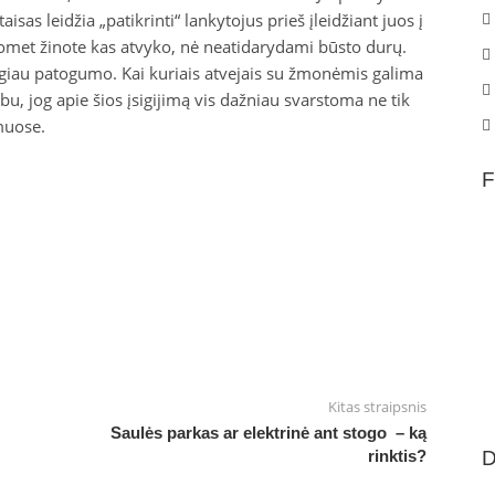
sas leidžia „patikrinti“ lankytojus prieš įleidžiant juos į
omet žinote kas atvyko, nė neatidarydami būsto durų.
ugiau patogumo. Kai kuriais atvejais su žmonėmis galima
u, jog apie šios įsigijimą vis dažniau svarstoma ne tik
amuose.
F
Kitas straipsnis
Saulės parkas ar elektrinė ant stogo – ką
rinktis?
D