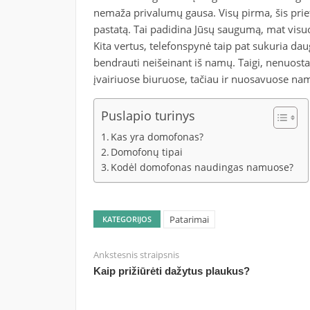
nemaža privalumų gausa. Visų pirma, šis prietai
pastatą. Tai padidina Jūsų saugumą, mat visu
Kita vertus, telefonspynė taip pat sukuria da
bendrauti neišeinant iš namų. Taigi, nenuostab
įvairiuose biuruose, tačiau ir nuosavuose n
Puslapio turinys
Kas yra domofonas?
Domofonų tipai
Kodėl domofonas naudingas namuose?
Patarimai
KATEGORIJOS
Ankstesnis straipsnis
Kaip prižiūrėti dažytus plaukus?