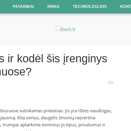
PATARIMAI
RINKA
TECHNOLOGIJOS
KONT
ir kodėl šis įrenginys
muose?
0
uruose sutinkamas prietaisas. Jis yra išties naudingas,
ausmą. Kita vertus, daugelis žmonių neįvertina
 trumpai aptarkime esminius jo tipus, privalumus ir