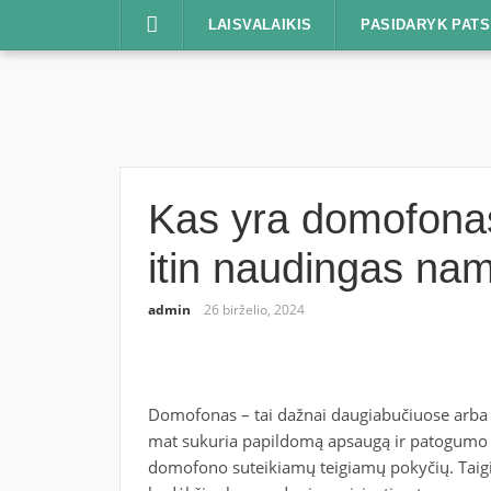
Praleisti
LAISVALAIKIS
PASIDARYK PATS
Kas yra domofonas 
itin naudingas na
admin
26 birželio, 2024
Domofonas – tai dažnai daugiabučiuose arba bi
mat sukuria papildomą apsaugą ir patogumo j
domofono suteikiamų teigiamų pokyčių. Taigi,