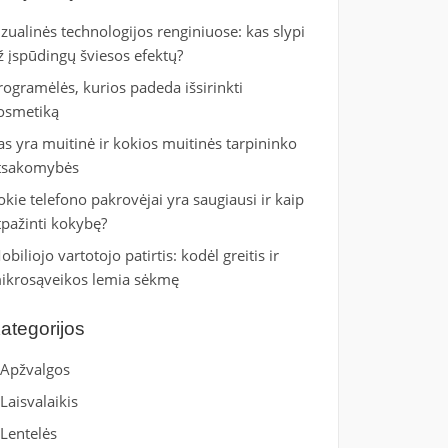
izualinės technologijos renginiuose: kas slypi
ž įspūdingų šviesos efektų?
rogramėlės, kurios padeda išsirinkti
osmetiką
as yra muitinė ir kokios muitinės tarpininko
tsakomybės
okie telefono pakrovėjai yra saugiausi ir kaip
tpažinti kokybę?
obiliojo vartotojo patirtis: kodėl greitis ir
ikrosąveikos lemia sėkmę
ategorijos
Apžvalgos
Laisvalaikis
Lentelės