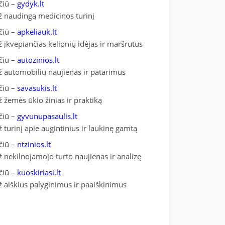
čiū –
gydyk.lt
ž naudingą medicinos turinį
čiū –
apkeliauk.lt
ž įkvepiančias kelionių idėjas ir maršrutus
čiū –
autozinios.lt
ž automobilių naujienas ir patarimus
čiū –
savasukis.lt
ž žemės ūkio žinias ir praktiką
čiū –
gyvunupasaulis.lt
ž turinį apie augintinius ir laukinę gamtą
čiū –
ntzinios.lt
ž nekilnojamojo turto naujienas ir analizę
čiū –
kuoskiriasi.lt
ž aiškius palyginimus ir paaiškinimus