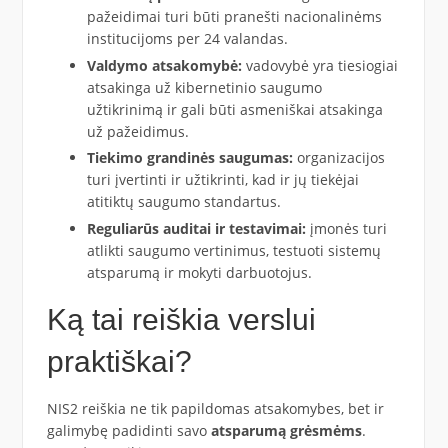
pažeidimai turi būti pranešti nacionalinėms
institucijoms per 24 valandas.
Valdymo atsakomybė:
vadovybė yra tiesiogiai
atsakinga už kibernetinio saugumo
užtikrinimą ir gali būti asmeniškai atsakinga
už pažeidimus.
Tiekimo grandinės saugumas:
organizacijos
turi įvertinti ir užtikrinti, kad ir jų tiekėjai
atitiktų saugumo standartus.
Reguliarūs auditai ir testavimai:
įmonės turi
atlikti saugumo vertinimus, testuoti sistemų
atsparumą ir mokyti darbuotojus.
Ką tai reiškia verslui
praktiškai?
NIS2 reiškia ne tik papildomas atsakomybes, bet ir
galimybę padidinti savo
atsparumą grėsmėms
.