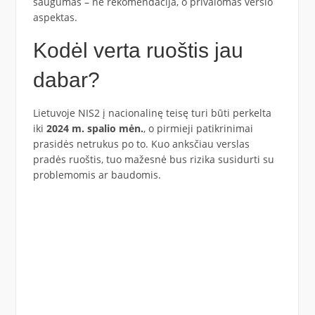
saugumas – ne rekomendacija, o privalomas verslo
aspektas.
Kodėl verta ruoštis jau
dabar?
Lietuvoje NIS2 į nacionalinę teisę turi būti perkelta
iki
2024 m. spalio mėn.
, o pirmieji patikrinimai
prasidės netrukus po to. Kuo anksčiau verslas
pradės ruoštis, tuo mažesnė bus rizika susidurti su
problemomis ar baudomis.