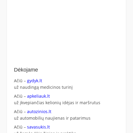
Dėkojame
Ačiū –
gydyk.lt
už naudingą medicinos turinį
Ačiū –
apkeliauk.lt
už įkvepiančias kelionių idėjas ir maršrutus
Ačiū –
autozinios.lt
už automobilių naujienas ir patarimus
Ačiū –
savasukis.lt