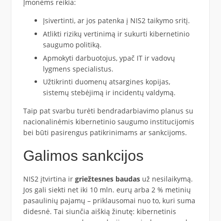
Įmonėms reikia:
Įsivertinti, ar jos patenka į NIS2 taikymo sritį.
Atlikti rizikų vertinimą ir sukurti kibernetinio
saugumo politiką.
Apmokyti darbuotojus, ypač IT ir vadovų
lygmens specialistus.
Užtikrinti duomenų atsargines kopijas,
sistemų stebėjimą ir incidentų valdymą.
Taip pat svarbu turėti bendradarbiavimo planus su
nacionalinėmis kibernetinio saugumo institucijomis
bei būti pasirengus patikrinimams ar sankcijoms.
Galimos sankcijos
NIS2 įtvirtina ir
griežtesnes baudas
už nesilaikymą.
Jos gali siekti net iki 10 mln. eurų arba 2 % metinių
pasaulinių pajamų – priklausomai nuo to, kuri suma
didesnė. Tai siunčia aiškią žinutę: kibernetinis