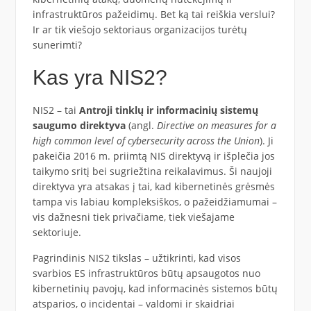
infrastruktūros pažeidimų. Bet ką tai reiškia verslui?
Ir ar tik viešojo sektoriaus organizacijos turėtų
sunerimti?
Kas yra NIS2?
NIS2 – tai
Antroji tinklų ir informacinių sistemų
saugumo direktyva
(angl.
Directive on measures for a
high common level of cybersecurity across the Union
). Ji
pakeičia 2016 m. priimtą NIS direktyvą ir išplečia jos
taikymo sritį bei sugriežtina reikalavimus. Ši naujoji
direktyva yra atsakas į tai, kad kibernetinės grėsmės
tampa vis labiau kompleksiškos, o pažeidžiamumai –
vis dažnesni tiek privačiame, tiek viešajame
sektoriuje.
Pagrindinis NIS2 tikslas – užtikrinti, kad visos
svarbios ES infrastruktūros būtų apsaugotos nuo
kibernetinių pavojų, kad informacinės sistemos būtų
atsparios, o incidentai – valdomi ir skaidriai