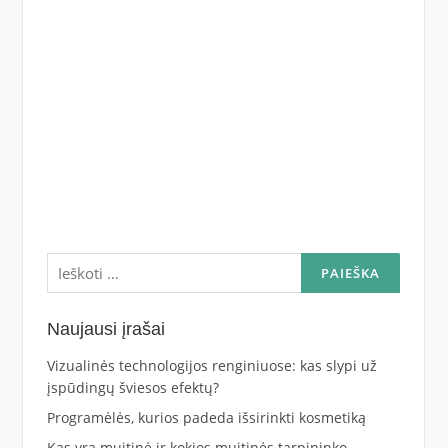
Ieškoti:
Naujausi įrašai
Vizualinės technologijos renginiuose: kas slypi už
įspūdingų šviesos efektų?
Programėlės, kurios padeda išsirinkti kosmetiką
Kas yra muitinė ir kokios muitinės tarpininko