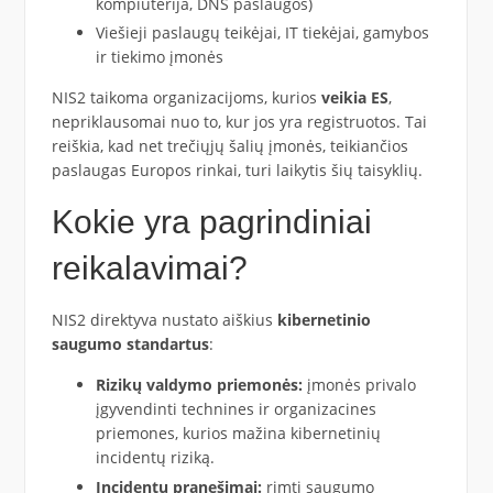
kompiuterija, DNS paslaugos)
Viešieji paslaugų teikėjai, IT tiekėjai, gamybos
ir tiekimo įmonės
NIS2 taikoma organizacijoms, kurios
veikia ES
,
nepriklausomai nuo to, kur jos yra registruotos. Tai
reiškia, kad net trečiųjų šalių įmonės, teikiančios
paslaugas Europos rinkai, turi laikytis šių taisyklių.
Kokie yra pagrindiniai
reikalavimai?
NIS2 direktyva nustato aiškius
kibernetinio
saugumo standartus
:
Rizikų valdymo priemonės:
įmonės privalo
įgyvendinti technines ir organizacines
priemones, kurios mažina kibernetinių
incidentų riziką.
Incidentų pranešimai:
rimti saugumo