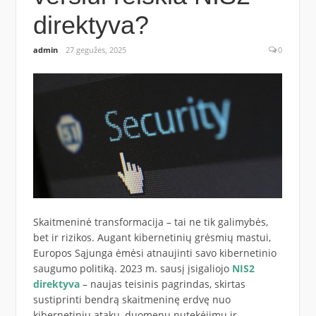
direktyva?
admin
27 gegužės, 2025
0
Skaitmeninė transformacija – tai ne tik galimybės,
bet ir rizikos. Augant kibernetinių grėsmių mastui,
Europos Sąjunga ėmėsi atnaujinti savo kibernetinio
saugumo politiką. 2023 m. sausį įsigaliojo
NIS2
direktyva
– naujas teisinis pagrindas, skirtas
sustiprinti bendrą skaitmeninę erdvę nuo
kibernetinių atakų, duomenų nutekėjimų ir