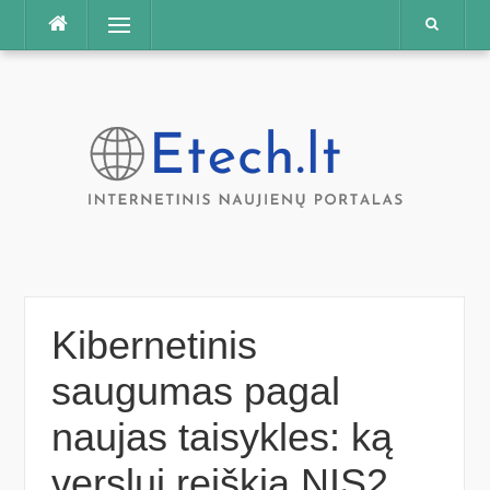
Praleisti
Meniu
Kibernetinis
saugumas pagal
naujas taisykles: ką
verslui reiškia NIS2