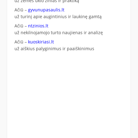
už žemės ūkio žinias ir praktiką
Ačiū –
gyvunupasaulis.lt
už turinį apie augintinius ir laukinę gamtą
Ačiū –
ntzinios.lt
už nekilnojamojo turto naujienas ir analizę
Ačiū –
kuoskiriasi.lt
už aiškius palyginimus ir paaiškinimus