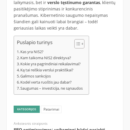
laikymasis, bet ir
verslo tęstinumo garantas
, klientų
pasitikėjimo stiprinimas ir konkurencinis
pranašumas. Kibernetinio saugumo nepaisymas
šiandien gali kainuoti labai brangiai – todėl
geriausias laikas veikti yra dabar.
Puslapio turinys
Kas yra NIS2?
Kam taikoma NIS2 direktyva?
Kokie yra pagrindiniai reikalavimai?
Ką tai reiškia verslui praktiškai?
Galimos sankcijos
Kodėl verta ruoštis jau dabar?
Saugumas – investicija, ne sąnaudos
Patarimai
KATEGORIJOS
Ankstesnis straipsnis
SEO optimizavimas: veiksmingi būdai pasiekti