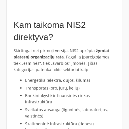
Kam taikoma NIS2
direktyva?
Skirtingai nei pirmoji versija, NIS2 aprėpia
žymiai
platesnį organizacijų ratą
. Pagal ją įpareigojamos
tiek „esminės“, tiek „svarbios“ įmonės. Į šias
kategorijas patenka tokie sektoriai kaip:
Energetika (elektra, dujos, šiluma)
Transportas (oro, jūrų, kelių)
Bankininkystė ir finansinės rinkos
infrastruktūra
Sveikatos apsauga (ligoninės, laboratorijos,
vaistinės)
Skaitmeninė infrastruktūra (debesų