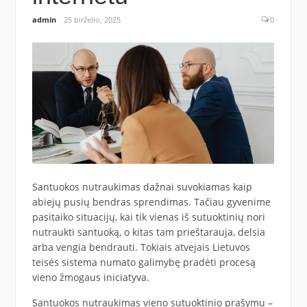
admin
25 birželio, 2025
0
Santuokos nutraukimas dažnai suvokiamas kaip
abiejų pusių bendras sprendimas. Tačiau gyvenime
pasitaiko situacijų, kai tik vienas iš sutuoktinių nori
nutraukti santuoką, o kitas tam prieštarauja, delsia
arba vengia bendrauti. Tokiais atvejais Lietuvos
teisės sistema numato galimybę pradėti procesą
vieno žmogaus iniciatyva.
Santuokos nutraukimas vieno sutuoktinio prašymu –