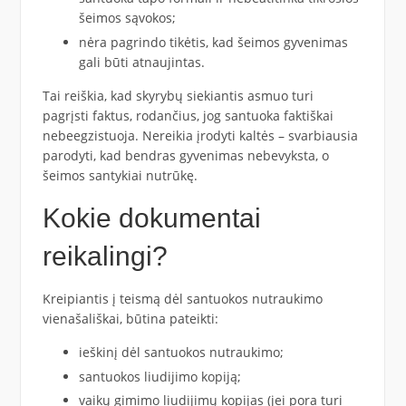
šeimos sąvokos;
nėra pagrindo tikėtis, kad šeimos gyvenimas
gali būti atnaujintas.
Tai reiškia, kad skyrybų siekiantis asmuo turi
pagrįsti faktus, rodančius, jog santuoka faktiškai
nebeegzistuoja. Nereikia įrodyti kaltės – svarbiausia
parodyti, kad bendras gyvenimas nebevyksta, o
šeimos santykiai nutrūkę.
Kokie dokumentai
reikalingi?
Kreipiantis į teismą dėl santuokos nutraukimo
vienašališkai, būtina pateikti:
ieškinį dėl santuokos nutraukimo;
santuokos liudijimo kopiją;
vaikų gimimo liudijimų kopijas (jei pora turi