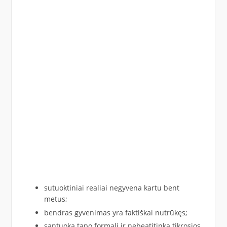
sutuoktiniai realiai negyvena kartu bent
metus;
bendras gyvenimas yra faktiškai nutrūkęs;
santuoka tapo formali ir nebeatitinka tikrosios