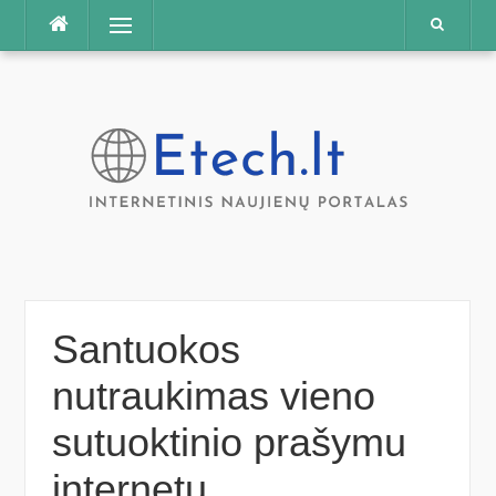
Praleisti
Meniu
Santuokos
nutraukimas vieno
sutuoktinio prašymu
internetu