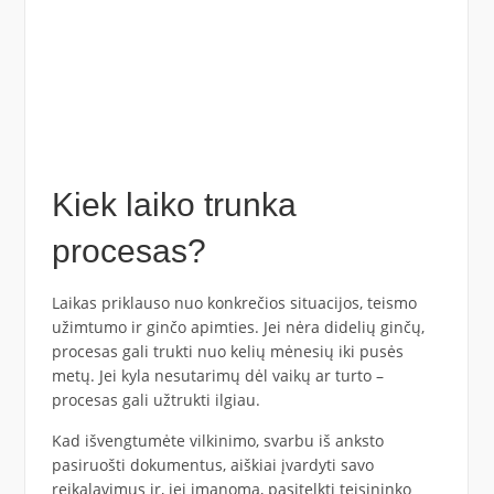
Kiek laiko trunka
procesas?
Laikas priklauso nuo konkrečios situacijos, teismo
užimtumo ir ginčo apimties. Jei nėra didelių ginčų,
procesas gali trukti nuo kelių mėnesių iki pusės
metų. Jei kyla nesutarimų dėl vaikų ar turto –
procesas gali užtrukti ilgiau.
Kad išvengtumėte vilkinimo, svarbu iš anksto
pasiruošti dokumentus, aiškiai įvardyti savo
reikalavimus ir, jei įmanoma, pasitelkti teisininko