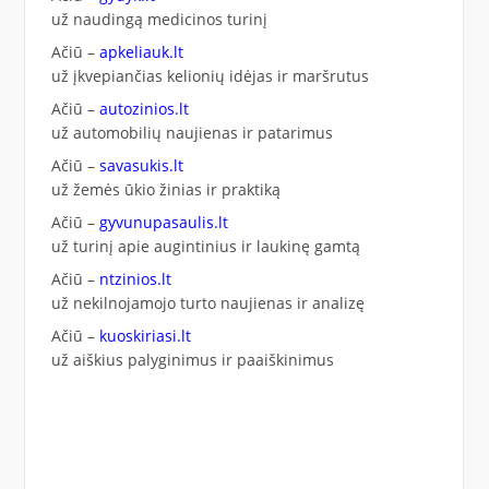
už naudingą medicinos turinį
Ačiū –
apkeliauk.lt
už įkvepiančias kelionių idėjas ir maršrutus
Ačiū –
autozinios.lt
už automobilių naujienas ir patarimus
Ačiū –
savasukis.lt
už žemės ūkio žinias ir praktiką
Ačiū –
gyvunupasaulis.lt
už turinį apie augintinius ir laukinę gamtą
Ačiū –
ntzinios.lt
už nekilnojamojo turto naujienas ir analizę
Ačiū –
kuoskiriasi.lt
už aiškius palyginimus ir paaiškinimus