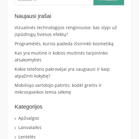
Naujausi įrašai
Vizualinės technologijos renginiuose: kas slypi už
įspūdingų šviesos efektų?
Programėlės, kurios padeda išsirinkti kosmetiką
Kas yra muitinė ir kokios muitinės tarpininko
atsakomybės
Kokie telefono pakrovėjai yra saugiausi ir kaip
atpažinti kokybę?
Mobiliojo vartotojo patirtis: kodėl greitis ir
mikrosąveikos lemia sėkmę
Kategorijos
Apžvalgos
Laisvalaikis
Lentelės