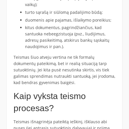
vaikų);
turto sąrašą ir siūlomą padalijimo būdą;
duomenis apie pajamas, išlaikymo poreikius;
kitus dokumentus, pagrindžiančius, kad
santuoka nebeegzistuoja (pvz., liudijimus,
adresų pasikeitimą, atskirus bankų sąskaitų
naudojimus ir pan.).
Teismas šiuo atveju vertina ne tik formalų
dokumentų pateikimą, bet ir realią situaciją tarp
sutuoktinių. Jei kita pusė nesutinka skirtis, vis tiek
galimas sprendimas nutraukti santuoką, jei įrodoma,
kad bendras gyvenimas baigėsi.
Kaip vyksta teismo
procesas?
Teismas išnagrinėja pateiktą ieškinį, išklauso abi
puses (jei antrasis sutuoktinis dalyvauja) ir priima