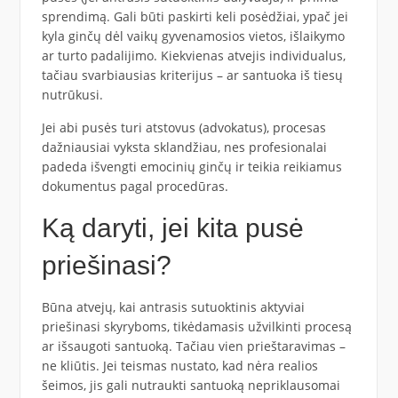
sprendimą. Gali būti paskirti keli posėdžiai, ypač jei
kyla ginčų dėl vaikų gyvenamosios vietos, išlaikymo
ar turto padalijimo. Kiekvienas atvejis individualus,
tačiau svarbiausias kriterijus – ar santuoka iš tiesų
nutrūkusi.
Jei abi pusės turi atstovus (advokatus), procesas
dažniausiai vyksta sklandžiau, nes profesionalai
padeda išvengti emocinių ginčų ir teikia reikiamus
dokumentus pagal procedūras.
Ką daryti, jei kita pusė
priešinasi?
Būna atvejų, kai antrasis sutuoktinis aktyviai
priešinasi skyryboms, tikėdamasis užvilkinti procesą
ar išsaugoti santuoką. Tačiau vien prieštaravimas –
ne kliūtis. Jei teismas nustato, kad nėra realios
šeimos, jis gali nutraukti santuoką nepriklausomai