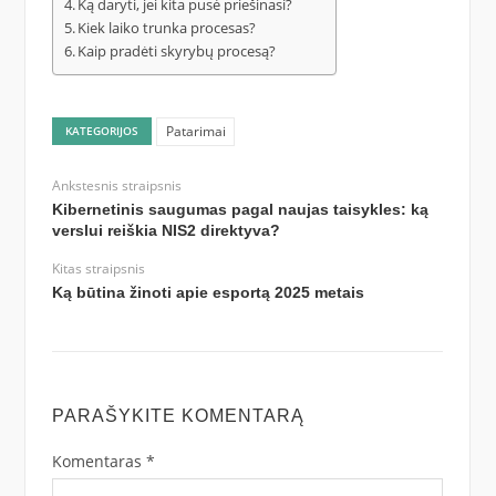
Ką daryti, jei kita pusė priešinasi?
Kiek laiko trunka procesas?
Kaip pradėti skyrybų procesą?
Patarimai
KATEGORIJOS
Ankstesnis straipsnis
Kibernetinis saugumas pagal naujas taisykles: ką
verslui reiškia NIS2 direktyva?
Kitas straipsnis
Ką būtina žinoti apie esportą 2025 metais
PARAŠYKITE KOMENTARĄ
Komentaras
*