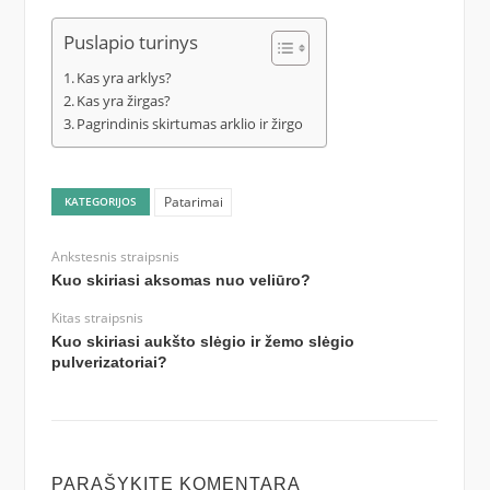
Puslapio turinys
Kas yra arklys?
Kas yra žirgas?
Pagrindinis skirtumas arklio ir žirgo
Patarimai
KATEGORIJOS
Ankstesnis straipsnis
Kuo skiriasi aksomas nuo veliūro?
Kitas straipsnis
Kuo skiriasi aukšto slėgio ir žemo slėgio
pulverizatoriai?
PARAŠYKITE KOMENTARĄ