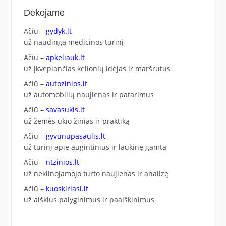
Dėkojame
Ačiū –
gydyk.lt
už naudingą medicinos turinį
Ačiū –
apkeliauk.lt
už įkvepiančias kelionių idėjas ir maršrutus
Ačiū –
autozinios.lt
už automobilių naujienas ir patarimus
Ačiū –
savasukis.lt
už žemės ūkio žinias ir praktiką
Ačiū –
gyvunupasaulis.lt
už turinį apie augintinius ir laukinę gamtą
Ačiū –
ntzinios.lt
už nekilnojamojo turto naujienas ir analizę
Ačiū –
kuoskiriasi.lt
už aiškius palyginimus ir paaiškinimus