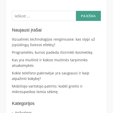
Ieškoti:
Naujausi įrašai
Vizualinės technologijos renginiuose: kas slypi už
įspūdingų šviesos efektų?
Programėlės, kurios padeda išsirinkti kosmetiką
Kas yra muitinė ir kokios muitinės tarpininko
atsakomybės
Kokie telefono pakrovėjai yra saugiausi ir kaip
atpažinti kokybę?
Mobiliojo vartotojo patirtis: kodėl greitis ir
mikrosąveikos lemia sėkmę
Kategorijos
Apžvalgos