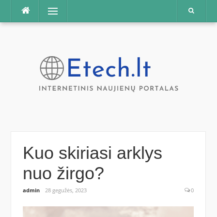
Praleisti
Meniu
Kuo skiriasi arklys
nuo žirgo?
admin
28 gegužės, 2023
0