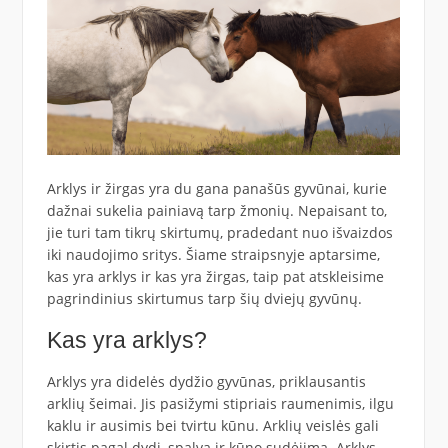
Arklys ir žirgas yra du gana panašūs gyvūnai, kurie
dažnai sukelia painiavą tarp žmonių. Nepaisant to,
jie turi tam tikrų skirtumų, pradedant nuo išvaizdos
iki naudojimo sritys. Šiame straipsnyje aptarsime,
kas yra arklys ir kas yra žirgas, taip pat atskleisime
pagrindinius skirtumus tarp šių dviejų gyvūnų.
Kas yra arklys?
Arklys yra didelės dydžio gyvūnas, priklausantis
arklių šeimai. Jis pasižymi stipriais raumenimis, ilgu
kaklu ir ausimis bei tvirtu kūnu. Arklių veislės gali
skirtis pagal dydį, spalvą ir kūno sudėjimą. Arklys