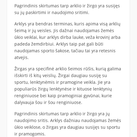
Pagrindinis skirtumas tarp arklio ir žirgo yra susijęs
su jų paskirtimi ir naudojimo sritimi.
Arklys yra bendras terminas, kuris apima visą arklių
šeimą ir jų veisles. Jis dažnai naudojamas žemės
ūkio veiklai, kur arklys dirba lauke, veža krovinį arba
padeda žemdirbiui. Arklys taip pat gali būti
naudojamas sporto šakose, tačiau tai yra retesnis
atvejis.
Žirgas yra specifinė arklio šeimos rūšis, kurią galima
išskirti iš kitų veislių. Žirgai daugiau susiję su
sportu, lenktynėmis ir pramogine veikla. Jie yra
populiarūs žirgų lenktynėse ir kituose lenktynių
renginiuose bei kaip pramoginiai gyvūnai, kurie
dalyvauja šou ir šou renginiuose.
Pagrindinis skirtumas tarp arklio ir žirgo yra jų
naudojimo sritis. Arklys dažniau naudojamas žemės
ūkio veiklose, o žirgas yra daugiau susijęs su sportu
ir pramogomis.