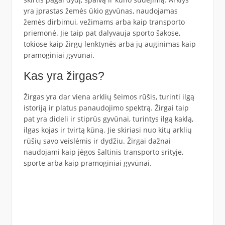
yra įprastas žemės ūkio gyvūnas, naudojamas
žemės dirbimui, vežimams arba kaip transporto
priemonė. Jie taip pat dalyvauja sporto šakose,
tokiose kaip žirgų lenktynės arba jų auginimas kaip
pramoginiai gyvūnai.
Kas yra žirgas?
Žirgas yra dar viena arklių šeimos rūšis, turinti ilgą
istoriją ir platus panaudojimo spektrą. Žirgai taip
pat yra dideli ir stiprūs gyvūnai, turintys ilgą kaklą,
ilgas kojas ir tvirtą kūną. Jie skiriasi nuo kitų arklių
rūšių savo veislėmis ir dydžiu. Žirgai dažnai
naudojami kaip jėgos šaltinis transporto srityje,
sporte arba kaip pramoginiai gyvūnai.